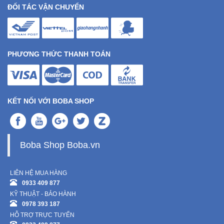
ĐỐI TÁC VẬN CHUYỂN
PHƯƠNG THỨC THANH TOÁN
KẾT NỐI VỚI BOBA SHOP
Boba Shop Boba.vn
LIÊN HỆ MUA HÀNG
0933 409 877
KỸ THUẬT - BẢO HÀNH
0978 393 187
HỖ TRỢ TRỰC TUYẾN