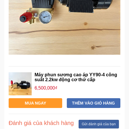
Mẹ
Và
Bé
Máy phun sương cao áp YY90-4 công
suất 2.2kw động cơ thứ cấp
6,500,000₫
MUA NGAY
THÊM VÀO GIỎ HÀNG
Đánh giá của khách hàng
Gửi đánh giá của bạn