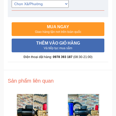
Trí
Đồ
Điện
MUA NGAY
Gia
Giao hàng tận nơi trên toàn quốc
Dụng
THÊM VÀO GIỎ HÀNG
Và tiếp tục mua sắm
Máy
Ảnh-
Điện thoại đặt hàng:
0978 393 187
(08:30-21:00)
Máy
bay
flycam
Sản phẩm liên quan
Đồ
Chơi
Trẻ
Em