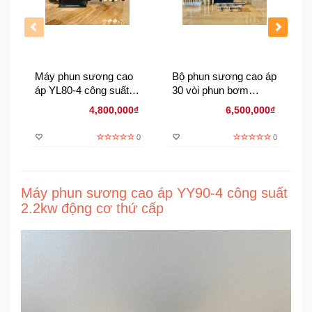
Đồng
Hồ
-
Phụ
Kiện
Máy phun sương cao
Bộ phun sương cao áp
áp YL80-4 công suất
30 vòi phun bơm
Nhà
1.kw động cơ thứ cấp
YL80-4
4,800,000₫
6,500,000₫
Cửa
Và
0
0
Đời
Sống
Máy phun sương cao áp YY90-4 công suất
Máy
2.2kw động cơ thứ cấp
Tính
-
Thiết
Bị
Văn
Phòng