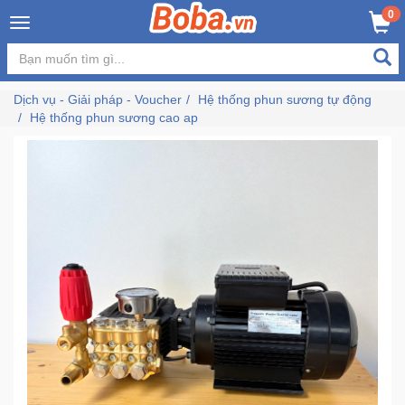
×
0
MUA NGAY
GIỎ HÀNG
Đăng
nhập
Dịch vụ - Giải pháp - Voucher
Hệ thống phun sương tự động
/
Hệ thống phun sương cao ap
Đăng
ký
Trang
Chủ
Đang
Hot
Bán
Chạy