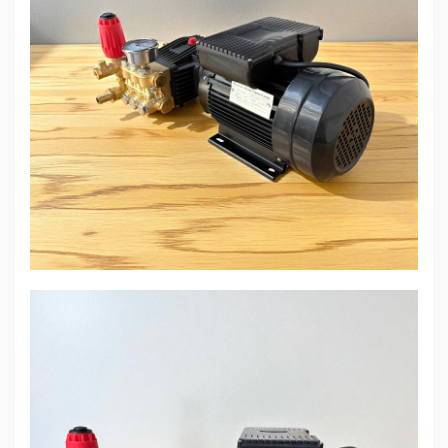
Sức
Khỏe
-
Làm
Đẹp
Thiết
Bị
Y
Tế
-
Dụng
Cụ
Massage
Thể
Thao
-
Dã
Ngoại