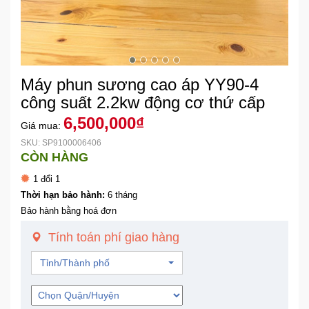
Khuyến
Mãi
Máy phun sương cao áp YY90-4
Thiết
bị
công suất 2.2kw động cơ thứ cấp
âm
6,500,000₫
Giá mua:
thanh
SKU: SP9100006406
CÒN HÀNG
Phụ
1 đổi 1
Kiện
Công
Thời hạn bảo hành:
6 tháng
Nghệ
Bảo hành bằng hoá đơn
Tính toán phí giao hàng
Tivi
-
Tỉnh/Thành phố
Thiết
Bị
Giải