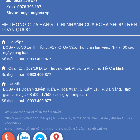
0933 409 877
Zalo:
0978 393 187
Skype:
huyt_huyphu.sp
HỆ THỐNG CỬA HÀNG - CHI NHÁNH CỦA BOBA SHOP TRÊN
TOÀN QUỐC
Gò Vấp :
BOBA - 50/56 Lê Thị Hồng, P17, Q. Gò Vấp. Thời gian làm việc: 7h - 7h00 các
ngày trong tuần.
Số điện thoại :
0933 409 877
Quận 11 :
269/18 Đ. Lý Thường Kiệt, Phường Phú Thọ, Hồ Chí Minh
Số điện thoại :
0933 409 877
Đà Nẵng :
BOBA - 41 Đoàn Nguyễn Tuấn, P. Hòa Xuân, Q. Cẩm Lệ, TP. Đà Nẵng. Tthời
gian làm việc: 08h00 - 17h00 các ngày trong tuần.
Số điện thoại :
0933 409 877
HỘ KINH DOANH VI TÍNH TOÀN PHÁT
GPKD số 41M8042355. Đăng ký lần đầu ngày 31/07/2020. Đăng kí thay đổi lần 1 ngày
07/06/2022
Địa chỉ: 50/56 Lê Thị Hồng, Phường 17, Quận Gò Vấp, TP. Hồ Chí Minh