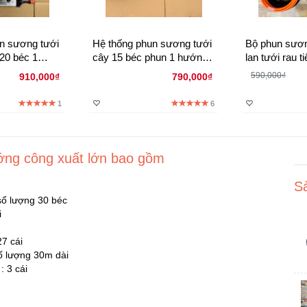
n sương tưới
Hệ thống phun sương tưới
Bộ phun sươ
20 béc 1
cây 15 béc phun 1 hướng
lan tưới rau t
- Bằng Timer
đầu đồng - có ổ cắm wifi
mát 10 béc ph
590,000₫
910,000₫
790,000₫
1
6
ớng công xuất lớn bao gồm
S
số lượng 30 béc
i
27 cái
ố lượng 30m dài
: 3 cái