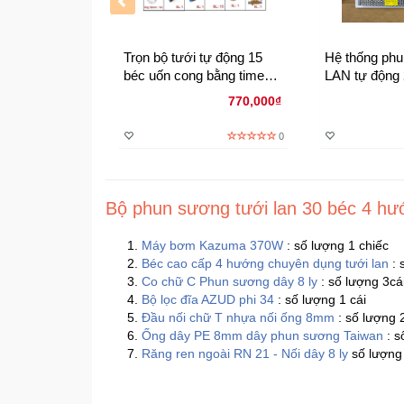
Trọn bộ tưới tự động 15
Hệ thống phu
béc uốn cong bằng time
LAN tự động 
van từ bơm 60w
hướng nhựa 
770,000₫
hẹn giờ tưới
0
Bộ phun sương tưới lan 30 béc 4 hư
Máy bơm Kazuma 370W
: số lượng 1 chiếc
Béc cao cấp 4 hướng chuyên dụng tưới lan
: 
Co chữ C Phun sương dây 8 ly
: số lượng 3cá
Bộ lọc đĩa AZUD phi 34
: số lượng 1 cái
Đầu nối chữ T nhựa nối ống 8mm
: số lượng 
Ống dây PE 8mm dây phun sương Taiwan
: s
Răng ren ngoài RN 21 - Nối dây 8 ly
số lượng 