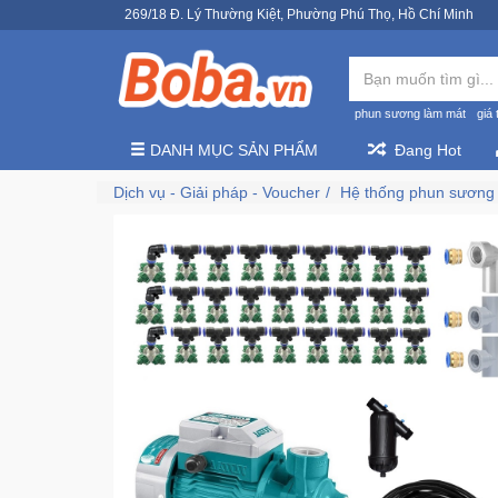
269/18 Đ. Lý Thường Kiệt, Phường Phú Thọ, Hồ Chí Minh
phun sương làm mát
giá 
DANH MỤC SẢN PHẨM
Đang Hot
Dịch vụ - Giải pháp - Voucher
Hệ thống phun sương