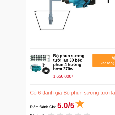
Bộ phun sương
M
tưới lan 30 béc
Giao hàng 
phun 4 hướng
bơm 370w
1,650,000₫
Có 6 đánh giá Bộ phun sương tưới 
5.0/5
Điểm Đánh Giá: