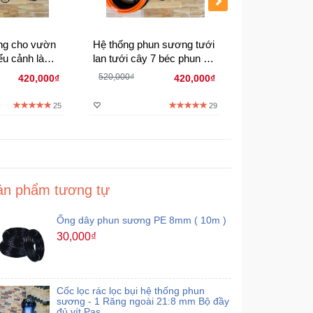
ng cho vườn
Hệ thống phun sương tưới
Hệ thống phu
iểu cảnh làm
lan tưới cây 7 béc phun 4
Lan 15 béc
un trọn bộ
hướng đủ bộ
520,000₫
790,000₫
420,000₫
420,000₫
25
29
ản phẩm tương tự
Ống dây phun sương PE 8mm ( 10m )
30,000₫
Cốc lọc rác lọc bụi hệ thống phun
sương - 1 Răng ngoài 21:8 mm Bộ đầy
đủ vít Pas