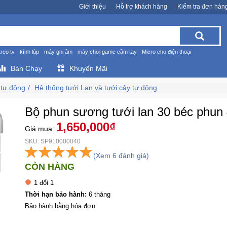
Giới thiệu
Hỗ trợ khách hàng
Kiểm tra đơn hàn
treo tv
kính lúp
máy ghi âm
máy chơi game cầm tay
Micro cho điện thoại
Bán Chạy
Khuyến Mãi
 tự động
Hệ thống tưới Lan và tưới cây tự động
Bộ phun sương tưới lan 30 béc phu
1,650,000₫
Giá mua:
SKU: SP910000040
(Xem 6 đánh giá)
CÒN HÀNG
1 đổi 1
Thời hạn bảo hành:
6 tháng
Bảo hành bằng hóa đơn