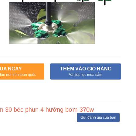
UA NGAY
THÊM VÀO GIỎ HÀNG
tận nơi trên toàn quốc
Và tiếp tục mua sắm
lan 30 béc phun 4 hướng bơm 370w
Gửi đánh giá của bạn