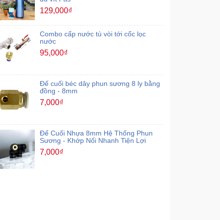
129,000₫
Combo cấp nước tù vòi tới cốc lọc
nước
95,000₫
Đế cuối béc dây phun sương 8 ly bằng
đồng - 8mm
7,000₫
Đế Cuối Nhựa 8mm Hệ Thống Phun
Sương - Khớp Nối Nhanh Tiện Lợi
7,000₫