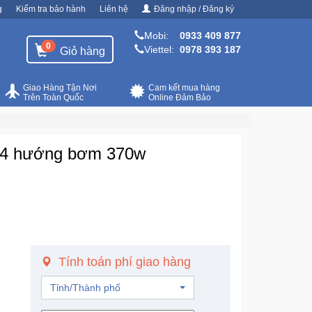
g
Kiểm tra bảo hành
Liên hệ
Đăng nhập / Đăng ký
Mobi:
0933 409 877
0
Viettel:
0978 393 187
Giỏ hàng
Giao Hàng Tận Nơi
Cam kết mua hàng
Trên Toàn Quốc
Online Đảm Bảo
n 4 hướng bơm 370w
Tính toán phí giao hàng
Tỉnh/Thành phố