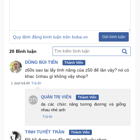
Quy định đăng bình luận trên boba.vn
Gửi bình luận
20
Bình luận
DŨNG BÙI TIẾN
Thành Viên
z60s sao lại lấy tính năng của z50 để lân vậy? nó có
khac 1nhau gì không vậy shop?
1
lượt trả lời
Trả lời
QUẢN TRỊ VIÊN
Thành Viên
QTV
dạ các chức năng tương đương và giống
nhau nhé anh
Trả lời
TINH TUYẾT TRẦN
Thành Viên
Đồ hồ được sạc đầy thì mới hết vậy shop