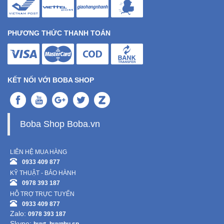
PHƯƠNG THỨC THANH TOÁN
KẾT NỐI VỚI BOBA SHOP
Boba Shop Boba.vn
LIÊN HỆ MUA HÀNG
0933 409 877
KỸ THUẬT - BẢO HÀNH
0978 393 187
HỖ TRỢ TRỰC TUYẾN
0933 409 877
Zalo:
0978 393 187
Skype: