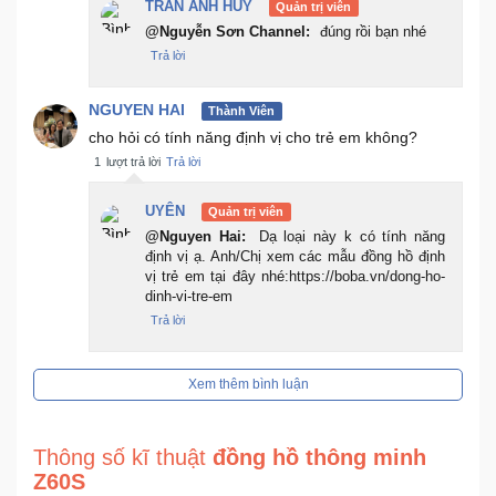
TRẦN ANH HUY
Quản trị viên
@Nguyễn Sơn Channel:
đúng rồi bạn nhé
Trả lời
NGUYEN HAI
Thành Viên
cho hỏi có tính năng định vị cho trẻ em không?
1
lượt trả lời
Trả lời
UYÊN
Quản trị viên
@Nguyen Hai:
Dạ loại này k có tính năng
định vị ạ. Anh/Chị xem các mẫu đồng hồ định
vị trẻ em tại đây nhé:https://boba.vn/dong-ho-
dinh-vi-tre-em
Trả lời
Xem thêm bình luận
Thông số kĩ thuật
đồng hồ thông minh
Z60S