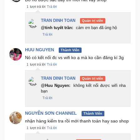
1
lượt trả lời
Trả lời
TRAN DINH TOAN
Quản trị viên
@tinh tuyết trần:
cám ơn bạn đã ủng hộ
Trả lời
HUU NGUYEN
Thành Viên
Nó có kết nối đc vs wifi ko ạ mà ko cần đăng kí 3g
1
lượt trả lời
Trả lời
TRAN DINH TOAN
Quản trị viên
@Huu Nguyen:
không kết nối được wifi nha
bạn
Trả lời
NGUYỄN SƠN CHANNEL
Thành Viên
nhận hàng kiểm tra rồi mới thanh toán hay sao shop
1
lượt trả lời
Trả lời