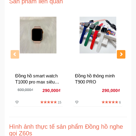
Sản phẩm liên quan
Đồng
Hồ
-
Phụ
Kiện
Nhà
Cửa
Và
Đời
Sống
Đồng hồ smart watch
Đồng hồ thông minh
T1000 pro max siêu
T900 PRO
Máy
mỏng
600,000₫
290,000₫
290,000₫
Tính
-
15
6
Thiết
Bị
Văn
Phòng
Hình ảnh thực tế sản phẩm Đồng hồ nghe
gọi Z60s