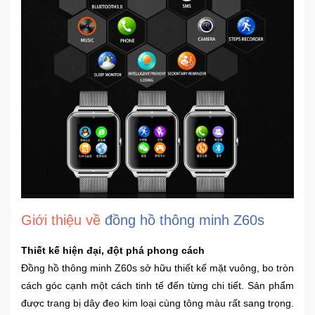
Ô
Tô
-
Xe
Máy
Đồ
chơi
công
nghệ
Giới thiệu về
đồng hồ thông minh Z60s
Dịch
vụ
-
Thiết kế hiện đại, đột phá phong cách
Giải
Đồng hồ thông minh Z60s sở hữu thiết kế mặt vuông, bo tròn
pháp
cách góc cạnh một cách tinh tế đến từng chi tiết. Sản phẩm
-
được trang bị dây đeo kim loại cùng tông màu rất sang trọng.
Voucher