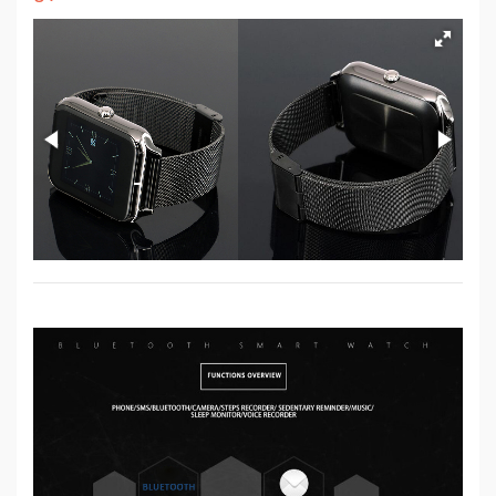
Sức
Khỏe
-
Làm
Đẹp
Thiết
Bị
Y
Tế
-
Dụng
Cụ
Massage
Thể
Thao
-
Dã
Ngoại