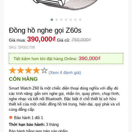
Khuyến
Mãi
Đồng hồ nghe gọi Z60s
Thiết
390,000₫
750,000₫
Giá mua:
Giá cũ:
bị
SKU: SP001706
âm
thanh
390,000₫
Tiết kiệm hơn khi đặt hàng Online:
Phụ
(Xem 4 đánh giá)
Kiện
CÒN HÀNG
Công
Smart Watch Z60 là một chiếc điện thoại đúng nghĩa với đầy đủ
Nghệ
các tính năng: gắn sim nghe gọi, nhắn tin, quay phim, chụp hình,
nghe nhạc và kết nối Bluetooth. Đặc biệt ở chỗ thiết bị sở hữu
thiết kế của một chiếc đồng hồ trẻ trung, hiện đại, quý phái và vô
Tivi
cùng đẳng cấp.
-
Bảo hành 1 đổi 1
Thiết
Bị
Thời hạn bảo hành:
3 tháng
Giải
Bảo hành bằng tem trên sản phẩm