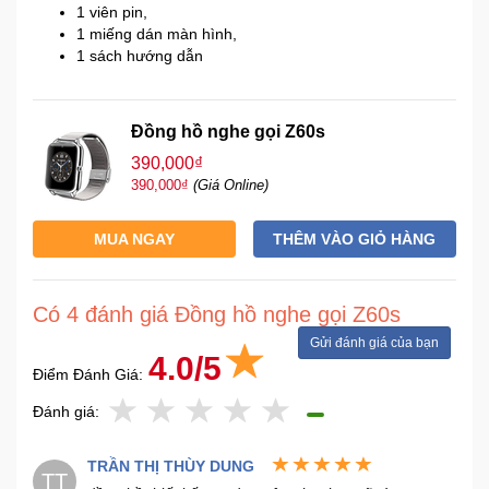
1 viên pin,
1 miếng dán màn hình,
1 sách hướng dẫn
Đồng hồ nghe gọi Z60s
390,000₫
390,000₫
(Giá Online)
MUA NGAY
THÊM VÀO GIỎ HÀNG
Có 4 đánh giá Đồng hồ nghe gọi Z60s
Gửi đánh giá của bạn
4.0/5
Điểm Đánh Giá:
Đánh giá:
TRẦN THỊ THÙY DUNG
TT