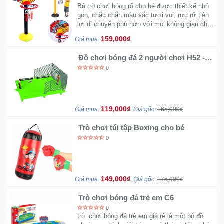
Bộ trò chơi bóng rổ cho bé được thiết kế nhỏ
gọn, chắc chắn màu sắc tươi vui, rực rỡ tiện
lợi di chuyển phù hợp với mọi không gian cho
bé vui chơi thoải mái...
159,000₫
Giá mua:
Đồ chơi bóng đá 2 người chơi H52 -
Tập sút bóng một khung thành
0
119,000₫
Giá mua:
Giá gốc:
165,000₫
Trò chơi túi tập Boxing cho bé
0
149,000₫
Giá mua:
Giá gốc:
175,000₫
Trò chơi bóng đá trẻ em C6
0
trò chơi bóng đá trẻ em giá rẻ là một bộ đồ