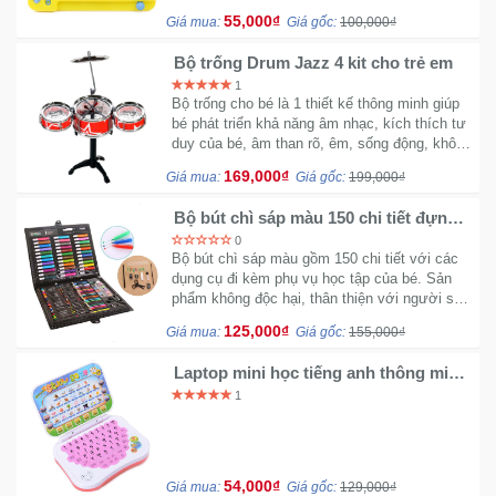
toàn, không hóa chất, không độc hại
Trí
55,000₫
Giá mua:
Giá gốc:
100,000₫
Bộ trống Drum Jazz 4 kit cho trẻ em
Đồ
1
Điện
Bộ trống cho bé là 1 thiết kế thông minh giúp
bé phát triển khả năng âm nhạc, kích thích tư
Gia
duy của bé, âm than rõ, êm, sống động, không
Dụng
gây tiếng ồn khó chịu
169,000₫
Giá mua:
Giá gốc:
199,000₫
Máy
Bộ bút chì sáp màu 150 chi tiết đựng
hộp cao cấp cho bé tập tô
Ảnh-
0
Máy
Bộ bút chì sáp màu gồm 150 chi tiết với các
dụng cụ đi kèm phụ vụ học tập của bé. Sản
bay
phẩm không độc hại, thân thiện với người sử
flycam
dụng
125,000₫
Giá mua:
Giá gốc:
155,000₫
Đồ
Laptop mini học tiếng anh thông minh
NB Kid 525
Chơi
1
Trẻ
Em
54,000₫
Giá mua:
Giá gốc:
129,000₫