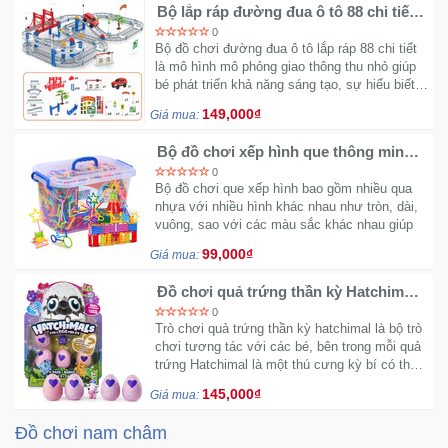
Bộ lắp ráp đường đua ô tô 88 chi tiết
cho bé
0
Bộ đồ chơi đường đua ô tô lắp ráp 88 chi tiết
là mô hình mô phỏng giao thông thu nhỏ giúp
bé phát triển khả năng sáng tạo, sự hiểu biết
về các phương tiện giao thông biển báo giao
149,000₫
Giá mua:
thông, hiệu lệnh, cây xăng.
Bộ đồ chơi xếp hình que thông minh
450 chi tiết
0
Bộ đồ chơi que xếp hình bao gồm nhiều qua
nhựa với nhiều hình khác nhau như tròn, dài,
vuông, sao với các màu sắc khác nhau giúp
các bé có thể sáng tạo hơn, phù hợp với bé
99,000₫
Giá mua:
từ 3 tuổi trở lên...
Sửa mô tả
Đồ chơi quả trứng thần kỳ Hatchimal
vui vẻ
0
Trò chơi quả trứng thần kỳ hatchimal là bộ trò
chơi tương tác với các bé, bên trong mỗi quả
trứng Hatchimal là một thú cưng kỳ bí có thể
tương tác được với các bé ngay cả lúc chưa
145,000₫
Giá mua:
được nở ra...
Đồ chơi nam châm