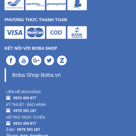
PHƯƠNG THỨC THANH TOÁN
KẾT NỐI VỚI BOBA SHOP
Boba Shop Boba.vn
LIÊN HỆ MUA HÀNG
0933 409 877
KỸ THUẬT - BẢO HÀNH
0978 393 187
HỖ TRỢ TRỰC TUYẾN
0933 409 877
Zalo:
0978 393 187
Skype:
huyt_huyphu.sp