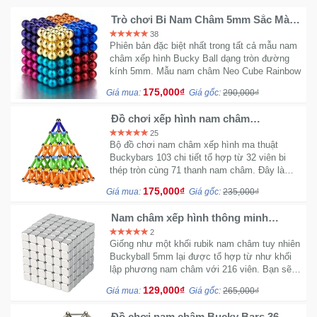
Trò chơi Bi Nam Châm 5mm Sắc Màu
216 Viên Bucky Balls Rainbow
38
Phiên bản đặc biệt nhất trong tất cả mẫu nam
châm xếp hình Bucky Ball dạng tròn đường
kính 5mm. Mẫu nam châm Neo Cube Rainbow
175,000₫
Giá mua:
Giá gốc:
290,000₫
Đồ chơi xếp hình nam châm
Buckybars 103 chi tiết màu P4
25
Bộ đồ chơi nam châm xếp hình ma thuật
Buckybars 103 chi tiết tổ hợp từ 32 viên bi
thép tròn cùng 71 thanh nam châm. Đây là
món quà ý nghĩa cho bé yêu của bạn sau
175,000₫
Giá mua:
Giá gốc:
235,000₫
những giờ học căng thẳng.
Nam châm xếp hình thông minh
vuông buckyneo Neocube 5mm
2
Giống như một khối rubik nam châm tuy nhiên
Buckyball 5mm lại được tổ hợp từ như khối
lập phương nam châm với 216 viên. Bạn sẽ
cực kỳ yêu thích sự sáng tạo đến từ lực hút
129,000₫
Giá mua:
Giá gốc:
265,000₫
của nó.
Đồ chơi nam châm Bucky Bars 36