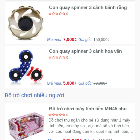
Con quay spinner 3 cánh bánh răng
0
7,000₫
Giá mua:
Giá gốc:
150,000₫
Con quay spinner 3 cánh hoa văn
0
5,000₫
Giá mua:
Giá gốc:
70,000₫
Bộ trò chơi nhiều người
Bộ trò chơi máy tính tiền MN45 cho bé
bộ lớn
0
Đồ chơi thu ngân cho bé sử dụng như 1 máy
tính tiền, có máy soi, đọc mã số và tính tiền
với các hoạt động cân kí, quẹt mã, tính tiền, in
bill,...có thể chơi cùng mọi người vui vẻ hơn