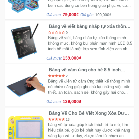
kèm các dụng cụ bên trong giúp phục vụ công
Khuyến
việc học tập cho b
Mãi
79,000₫
Giá mua:
Giá gốc:
100,000₫
Bảng vẽ viết bảng nháp tự xóa thông
minh màn hình LCD 8.5 inch TT222
0
Thiết
Bảng vẽ viết, bảng nháp tự xóa thông minh
không mực, không bụi phấn màn hình LCD 8.5
bị
inch bề mặt là một lớp sơn tĩnh điện đen như
âm
một tấm bảng thông thường không quá trơn
thanh
139,000₫
Giá mua:
bóng, mịn...
Bảng vẽ cảm ứng cho bé 8.5 inch
TXA966
Phụ
2
Kiện
Bảng vẽ điện tử cảm ứng thiết kế thông minh
có chức năng giúp ghi chú lại những việc cần
Công
thiết, an toàn, sạch sẽ, không gây hại cho
Nghệ
bé,với khả năng tự động xóa chỉ với 1 nút
139,000₫
Giá mua:
bấm tiện lợi...
Tivi
Bảng Vẽ Cho Bé Viết Xong Xóa Được
NA Kid 728
-
13
Thiết
bảng vẽ tự xóa giúp kích thích trí tò mò, tìm
hiểu của bé, giúp bé phát huy được khả năng
Bị
sáng tạo và tư duy, được làm từ nhựa an
Giải