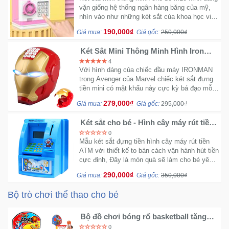
vặn giống hệ thống ngân hàng băng của mỹ,
nhìn vào như những két sắt của khoa học viễn
tưởng
190,000₫
Giá mua:
Giá gốc:
250,000₫
Két Sắt Mini Thông Minh Hình Iron
Man Mechanic - Hộp đựng tiền tự
4
động
Với hình dáng của chiếc đầu máy IRONMAN
trong Avenger của Marvel chiếc két sắt đựng
tiền mini có mật khẩu này cực kỳ bá đạo mỗi
khi bạn lấy tiền. Thiết kế đẹp có thể làm vật
279,000₫
Giá mua:
Giá gốc:
295,000₫
trang trí góc làm việc.
Két sắt cho bé - Hình cây máy rút tiền
ATM N7
0
Mẫu két sắt đựng tiền hình cây máy rút tiền
ATM với thiết kế to bản cách vận hành hút tiền
cực đỉnh, Đây là món quà sẽ làm cho bé yêu
của bạn vô cùng thích thú và tạo cho bé tính
290,000₫
Giá mua:
Giá gốc:
350,000₫
tiết kiệm.
Bộ trò chơi thể thao cho bé
Bộ đồ chơi bóng rổ basketball tăng
chiều cao cho bé
0