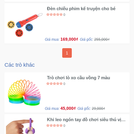
Đồng
Hồ
Đèn chiếu phim kể truyện cho bé
-
0
Phụ
Kiện
169,000₫
Giá mua:
Giá gốc:
255,000₫
Nhà
Cửa
1
Và
Đời
Các trò khác
Sống
Trò chơi lò xo cầu vồng 7 màu
0
Máy
Tính
-
Thiết
45,000₫
Giá mua:
Giá gốc:
29,000₫
Bị
Văn
Khỉ leo ngón tay đồ chơi siêu thú vị
Phòng
MB575
0