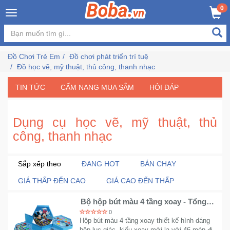
×
0
Đăng
nhập
Đồ Chơi Trẻ Em
Đồ chơi phát triển trí tuệ
/
Đồ học vẽ, mỹ thuật, thủ công, thanh nhạc
Đăng
ký
TIN TỨC
CẨM NANG MUA SẮM
HỎI ĐÁP
Dụng cụ học vẽ, mỹ thuật, thủ
Trang
công, thanh nhạc
Chủ
Đang
Sắp xếp theo
ĐANG HOT
BÁN CHẠY
Hot
GIÁ THẤP ĐẾN CAO
GIÁ CAO ĐẾN THẤP
Bộ hộp bút màu 4 tầng xoay - Tổng
Bán
cộng 46 món ngộ nghĩnh
0
Chạy
Hộp bút màu 4 tầng xoay thiết kế hình dáng
hộp lục giác, kiểu xoay mới lạ với 46 món đi