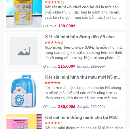
cho bé N3 mẫu mới 2022
12
Két sắt mini đồ chơi cho bé N3
là một sản
phẩm khá thú vị, đặc biệt là dành cho trẻ em,
thiết kế nhỏ gọn, màu sắc bắt mắt, hài hòa,
chất liệu nhựa ABS siêu bền và an toàn.
139,000₫
Giá mua:
Két sắt mini hộp đựng tiền đồ chơi
cho bé SAFE
2
Hộp đựng tiền cho bé SAFE
là mẫu nhỏ nhất
trong các dòng két sắt mini đựng tiền với thiết
kế vô cùng dễ thương. Hiện tại sản phẩm có
nhiều màu sắc và hình ảnh thú vị.
215,000₫
Giá mua:
Giá gốc:
290,000₫
Két sắt mini hình thú mẫu mới N5 mẫu
lớn - Có quai xách
1
Lớn hơn mẫu hộp dựng tiền cho bé N3 chúng
ta sẽ có mẫu N5 với các chức năng tương
đồng nhưng kích thướt sẽ lơn hơn một tẹo.
Ngoài ra mẫu két đựng tiền cho bé này còn có
230,000₫
Giá mua:
Giá gốc:
289,000₫
thêm quai xách.
Két sắt mini thông minh cho bé M10
1
Két sắt mini thông minh cho bé M10 hình dáng