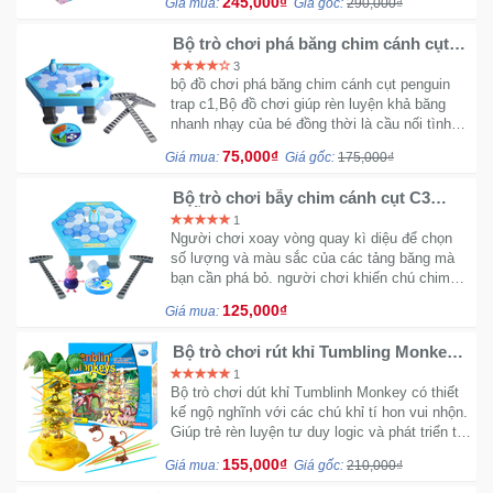
245,000₫
Giá mua:
Giá gốc:
290,000₫
Bộ trò chơi phá băng chim cánh cụt
Penguin Trap C1
3
bộ đồ chơi phá băng chim cánh cụt penguin
trap c1,Bộ đồ chơi giúp rèn luyện khả băng
nhanh nhạy của bé đồng thời là cầu nối tình
cảm giữa các thành viên trong gia đình khi
75,000₫
Giá mua:
Giá gốc:
175,000₫
được chơi đùa cùng nhau...
Bộ trò chơi bẫy chim cánh cụt C3
(Mẫu lớn)
1
Người chơi xoay vòng quay kì diệu để chọn
số lượng và màu sắc của các tảng băng mà
bạn cần phá bỏ. người chơi khiến chú chim
cánh cụt trốn thoát khỏi lãnh địa băng của
125,000₫
Giá mua:
mình chính là người thua cuộc...
Bộ trò chơi rút khỉ Tumbling Monkey
chơi nhiều người
1
Bộ trò chơi dút khỉ Tumblinh Monkey có thiết
kế ngộ nghĩnh với các chú khỉ tí hon vui nhộn.
Giúp trẻ rèn luyện tư duy logic và phát triển trí
tuệ khi chơi. Tăng khả năng quan sát và khéo
155,000₫
Giá mua:
Giá gốc:
210,000₫
léo cho trẻ...