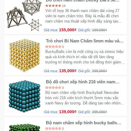
thanh 27 viên NC535
19
Với tổ hợp 36 thanh nam châm dài cùng 27
viên bi nam châm tròn. Đây là mẫu đồ chơi
nam châm ma thuật xếp hình đầy sáng tạo
đăng khả năng phát triển tư duy cho bé.
155,000₫
Giá mua:
Giá gốc:
199,000₫
Trò chơi Bi Nam Châm 5mm màu vàng
Gold 216 Viên Bucky Balls
0
BuckyBalls còn là một công cụ xả stress hiệu
quả và kính thích trí não rất tốt làm tăng
trưởng trí thông minh cho trẻ đồng thời giảm
hội chứng mau quên. Buckyballs 5mm 216
135,000₫
Giá mua:
Giá gốc:
295,000₫
viên gold vàng cực sang.
Bộ đồ chơi xếp hình 216 viên nam
châm thông minh Magic Buckyballs
0
tròn - nam châm ảo thuật (Xanh Navy)
Bộ nam châm xếp hình Buckyball Neocube
tròn với 216 viên kích thướt 5mm màu sắc
xanh Navy ấn tượng. Dễ dàng tạo nên những
hình thù sáng tạo đáng yêu.
139,000₫
Giá mua:
Giá gốc:
295,000₫
Bộ nam châm xếp hình bucky balls
5mm 216 viên màu xanh lá cây
0