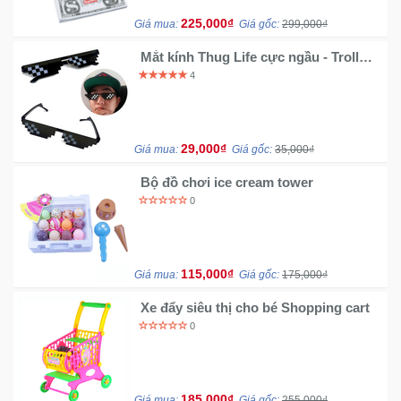
225,000₫
Giá mua:
Giá gốc:
299,000₫
Ô
Mắt kính Thug Life cực ngầu - Troll
Tô
bạn bè
4
-
Xe
Máy
29,000₫
Giá mua:
Giá gốc:
35,000₫
Đồ
Bộ đồ chơi ice cream tower
chơi
0
công
nghệ
115,000₫
Giá mua:
Giá gốc:
175,000₫
Dịch
vụ
Xe đẩy siêu thị cho bé Shopping cart
-
0
Giải
pháp
-
Voucher
185,000₫
Giá mua:
Giá gốc:
255,000₫