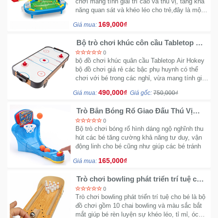
chơi mang tính giải trí cao và thú vị, tăng khả
năng quan sát và khéo léo cho trẻ,đây là một
món đồ chơi dành cho các em nhỏ trong
169,000₫
Giá mua:
những ngày nghỉ.
Bộ trò chơi khúc côn cầu Tabletop Air
Hokey đấu 2 người
0
bộ đồ chơi khúc quân cầu Tabletop Air Hokey
bộ đồ chơi giá rẻ các bậc phụ huynh có thể
chơi với bé trong các nghỉ, vừa mang tính giải
trí cho bé sau những giờ học tập mệt mỏi vừa
490,000₫
Giá mua:
Giá gốc:
750,000₫
giúp cho bé rèn luyện khả năng quan sát.
Trò Bắn Bóng Rổ Giao Đấu Thú Vị
Cho Bé BB04630
0
Bộ trò chơi bóng rổ hình dáng ngộ nghĩnh thu
hút các bé tăng cường khả năng tư duy, vận
động linh cho bé cũng như giúp các bé tránh
xa một số trò chơi thụ động trên điện thoại ...
165,000₫
Giá mua:
Trò chơi bowling phát triển trí tuệ cho
bé BB330
0
Trò chơi bowling phát triển trí tuệ cho bé là bộ
đồ chơi gồm 10 chai bowling và màu sắc bắt
mắt giúp bé rèn luyện sự khéo léo, tỉ mỉ, óc