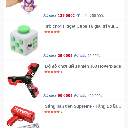
Sức
Khỏe
139,000₫
Giá mua:
Giá gốc:
255,000₫
-
Làm
Trò chơi Fidget Cube T6 giải trí vui
Đẹp
nhộn
5
Thiết
Bị
36,000₫
Giá mua:
Giá gốc:
69,000₫
Y
Tế
Bộ đồ chơi điều khiển 360 Hoverblade
-
1
Dụng
Cụ
Massage
90,000₫
Giá mua:
Giá gốc:
450,000₫
Thể
Súng bắn tiền Supreme - Tặng 1 xấp
Thao
tiền giấy
4
-
Dã
Ngoại