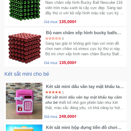
Nam châm xếp hình Bucky Ball Neocube 216
viên tròn màu xanh lá cây cực đẹp. Sáng tạo
đầy thú vị với bộ xếp hình màu sắc cực kỳ ấn
tượng này.
135,000₫
Giá mua:
Bộ nam châm xếp hình bucky balls
5mm 216 viên màu đỏ
0
Sáng tạo giải trí không giới hạn vơi món đồ
chơi nam châm xả stress cực kỳ thú vị này.
Bộ trò chơi xếp hình nam châm Bucky Ball
Neocube với 216 viên 5mm màu sắc đỏ mận.
135,000₫
Giá mua:
Két sắt mini cho bé
Két sắt mini dấu vân tay mật khẩu tay
cầm
1
Két sắt mini dấu vân tay mật khẩu tay cầm
cho bé
thiết kế nhỏ gọn phiên bản như két
thật, màu sắc đáng yêu, có khả năng tự hút
tiền vào mà không phải nhét tiền vào như lợn.
249,000₫
Giá mua:
Két sắt mini hộp đựng tiền đồ chơi