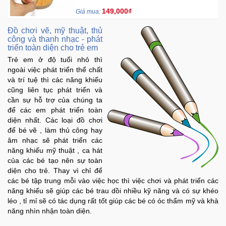
quan sát mang lại sự trải nghiệm thú vị cho
149,000₫
Giá mua:
bé...
Đồ chơi vẽ, mỹ thuật, thủ
công và thanh nhạc - phát
triển toàn diện cho trẻ em
Trẻ em ở độ tuổi nhỏ thì
ngoài việc phát triển thể chất
và trí tuệ thì các năng khiếu
cũng liên tục phát triển và
cần sự hỗ trợ của chúng ta
để các em phát triển toàn
diện nhất. Các loại đồ chơi
để bé vẽ , làm thủ công hay
âm nhạc sẽ phát triển các
năng khiếu mỹ thuật , ca hát
của các bé tạo nên sự toàn
diện cho trẻ. Thay vì chỉ để
các bé tập trung mỗi vào việc học thì việc chơi và phát triển các
năng khiếu sẽ giúp các bé trau dồi nhiều kỹ năng và có sự khéo
léo , tỉ mỉ sẽ có tác dụng rất tốt giúp các bé có óc thẩm mỹ và khà
năng nhìn nhận toàn diện.