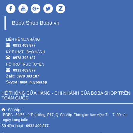
Boba Shop Boba.vn
LIÊN HỆ MUA HÀNG
0933 409 877
KỸ THUẬT - BẢO HÀNH
0978 393 187
HỖ TRỢ TRỰC TUYẾN
0933 409 877
Zalo:
0978 393 187
Skype:
huyt_huyphu.sp
HỆ THỐNG CỬA HÀNG - CHI NHÁNH CỦA BOBA SHOP TRÊN
TOÀN QUỐC
Gò Vấp :
BOBA - 50/56 Lê Thị Hồng, P17, Q. Gò Vấp. Thời gian làm việc: 7h - 7h00 các
ngày trong tuần.
Số điện thoại :
0933 409 877