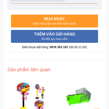
Trí
Đồ
MUA NGAY
Điện
Giao hàng tận nơi trên toàn quốc
Gia
Dụng
THÊM VÀO GIỎ HÀNG
Và tiếp tục mua sắm
Máy
Điện thoại đặt hàng:
0978 393 187
(08:30-21:00)
Ảnh-
Máy
bay
flycam
Sản phẩm liên quan
Đồ
Chơi
Trẻ
Em