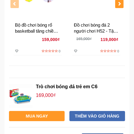
Đồng
Hồ
-
Phụ
Bộ đồ chơi bóng rổ
Đồ chơi bóng đá 2
Kiện
basketball tăng chiều
người chơi H52 - Tập
cao cho bé
sút bóng một khung
165,000₫
159,000₫
119,000₫
Nhà
thành
Cửa
0
0
Và
Đời
Sống
Máy
Trò chơi bóng đá trẻ em C6
Tính
169,000₫
-
Thiết
Bị
Văn
MUA NGAY
THÊM VÀO GIỎ HÀNG
Phòng