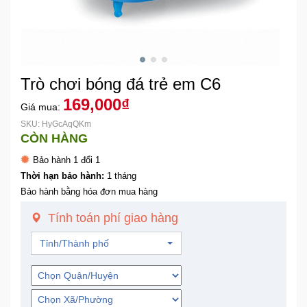
Khuyến
Mãi
Trò chơi bóng đá trẻ em C6
Thiết
bị
169,000₫
Giá mua:
âm
SKU: HyGcAqQKm
thanh
CÒN HÀNG
Bảo hành 1 đổi 1
Phụ
Thời hạn bảo hành:
1 tháng
Kiện
Bảo hành bằng hóa đơn mua hàng
Công
Nghệ
Tính toán phí giao hàng
Tỉnh/Thành phố
Tivi
-
Thiết
Bị
Giải