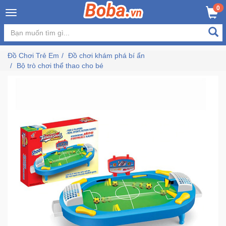
×
0
MUA NGAY
GIỎ HÀNG
Đăng
nhập
Đồ Chơi Trẻ Em
Đồ chơi khám phá bí ẩn
/
Bộ trò chơi thể thao cho bé
Đăng
ký
Trang
Chủ
Đang
Hot
Bán
Chạy