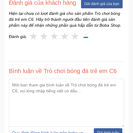
Đánh giá của khách hàng
Gửi đánh giá của bạn
Sức
Khỏe
Hiện tại chưa có lượt đánh giá cho sản phẩm Trò chơi bóng
-
đá trẻ em C6. Hãy trở thành người đầu tiên đánh giá sản
Làm
phẩm này để nhận những phần quà hấp dẫn từ Boba Shop.
Đẹp
Đánh giá:
Thiết
Bị
Y
Tế
Bình luận về Trò chơi bóng đá trẻ em C6
-
Dụng
Cụ
Massage
Thể
Thao
-
Dã
Ngoại
Quy định đăng bình luận trên boba.vn
Gửi bình luận