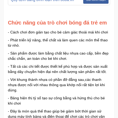
Ô
Tô
Chức năng của trò chơi bóng đá trẻ em
-
Xe
- Cách chơi đơn giản tạo cho bé cảm giác thoải mái khi chơi
Máy
- Phát triển kỹ năng, thể chất và làm quen các môn thể thao
từ nhỏ.
Đồ
- Sản phẩm được làm bằng chất liệu nhựa cao cấp, bền đẹp
chơi
chắc chắn, an toàn cho bé khi chơi.
công
- Tất cả các chi tiết được thiết kế phù hợp và được sản xuất
nghệ
bằng dây chuyền hiện đại nên chất lượng sản phẩm rất tốt.
- Với khung thành nhựa có phần đỡ đằng sau,các thanh
Dịch
nhựa được nối với nhau thông qua khớp nối rất tiện lợi khi
vụ
dùng.
-
- Bảng hiện thị tỷ số tạo sự công bằng và hứng thú cho bé
Giải
khi chơi
pháp
-
- Đây là món quà thể thao giúp bé giảm bớt thời gian sử
Voucher
dụng máy tính bảng và điện thoại để chơi các trò chơi vận