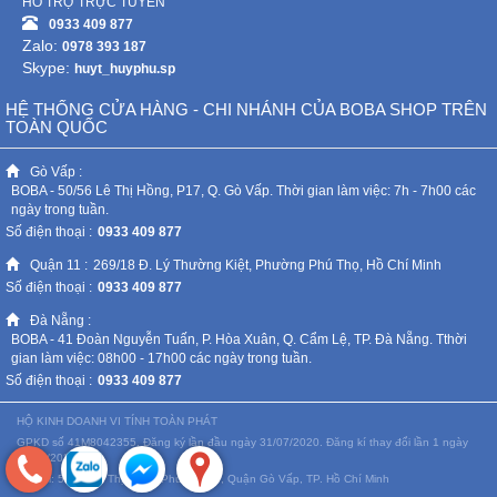
HỖ TRỢ TRỰC TUYẾN
0933 409 877
Zalo:
0978 393 187
Skype:
huyt_huyphu.sp
HỆ THỐNG CỬA HÀNG - CHI NHÁNH CỦA BOBA SHOP TRÊN
TOÀN QUỐC
Gò Vấp :
BOBA - 50/56 Lê Thị Hồng, P17, Q. Gò Vấp. Thời gian làm việc: 7h - 7h00 các
ngày trong tuần.
Số điện thoại :
0933 409 877
Quận 11 :
269/18 Đ. Lý Thường Kiệt, Phường Phú Thọ, Hồ Chí Minh
Số điện thoại :
0933 409 877
Đà Nẵng :
BOBA - 41 Đoàn Nguyễn Tuấn, P. Hòa Xuân, Q. Cẩm Lệ, TP. Đà Nẵng. Tthời
gian làm việc: 08h00 - 17h00 các ngày trong tuần.
Số điện thoại :
0933 409 877
HỘ KINH DOANH VI TÍNH TOÀN PHÁT
GPKD số 41M8042355. Đăng ký lần đầu ngày 31/07/2020. Đăng kí thay đổi lần 1 ngày
07/06/2022
Địa chỉ: 50/56 Lê Thị Hồng, Phường 17, Quận Gò Vấp, TP. Hồ Chí Minh