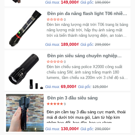
149,000₫
Giá mua:
Giá gốc:
190,000₫
Đèn pin đa năng flash light T06 nhiều
Mẹ
chế độ sáng có còi hú
Và
0
Đèn bin năng lượng mặt trời T06 trang bị bảng
Bé
năng lượng mặt trời, hấp thụ ánh sáng mặt
trời và biến thành năng lượng điện, an toàn
với môi trường.
189,000₫
Giá mua:
Giá gốc:
299,000₫
Đèn pin siêu sáng chuyên nghiệp
Police X2000 - Thiết kế nhỏ gọn
0
Đèn bin chiếu sáng police X2000 công suất
chiếu sáng 5W, ánh sáng trắng mạnh 180
lumens, tầm chiếu xa 200m với 3 chế độ sáng
khác nhau
69,000₫
Giá mua:
Giá gốc:
125,000₫
Đèn pin 3 đầu siêu sáng
9
Đèn pin cầm tay 3 đầu sáng cực mạnh, thoải
mái đi dưới trời mưa gió, Làm từ hộp kim
nhôm bao đốt, bao đập, bao va chạm.
130,000₫
Giá mua:
Giá gốc:
290,000₫