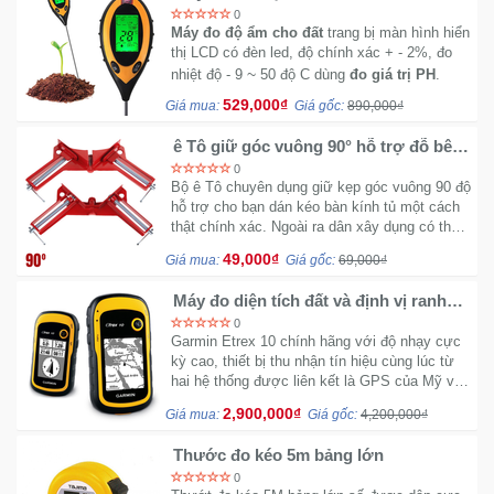
300A
0
Máy đo độ ẩm cho đất
trang bị màn hình hiển
thị LCD có đèn led, độ chính xác + - 2%, đo
~
nhiệt độ - 9
50 độ C dùng
đo
giá trị PH
.
529,000₫
Giá mua:
Giá gốc:
890,000₫
ê Tô giữ góc vuông 90° hỗ trợ đỗ bê
tông - Có bán sĩ số lượng lớn cho
0
công trình
Bộ ê Tô chuyên dụng giữ kẹp góc vuông 90 độ
hỗ trợ cho bạn dán kéo bàn kính tủ một cách
thật chính xác. Ngoài ra dân xây dụng có thể
dụng để đỗ dầm sàn bê tông một cách chính
49,000₫
Giá mua:
Giá gốc:
69,000₫
xác và hoàn hảo.
Máy đo diện tích đất và định vị ranh
giới Garmin Etrex 10 chính hãng
0
Garmin Etrex 10 chính hãng với độ nhạy cực
kỳ cao, thiết bị thu nhận tín hiệu cùng lúc từ
hai hệ thống được liên kết là GPS của Mỹ và
GloNass của Nga. Thiết bị sử dụng 2 Pin AA
2,900,000₫
Giá mua:
Giá gốc:
4,200,000₫
thời gian hoạt động ấn tượng.
Thước đo kéo 5m bảng lớn
0