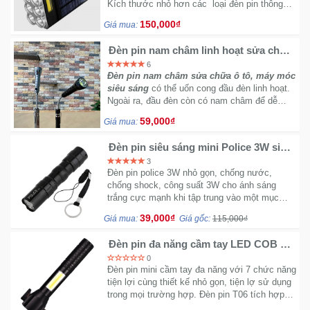
Kích thước nhỏ hơn các loại đèn pin thông
thường. Nhỏ gọn trong lòng bàn tay. Cree Q5
150,000₫
Giá mua:
với 3 chế độ sáng.
Ô
Đèn pin nam châm linh hoạt sửa chữa
Tô
soi ốc vít kiểm tra máy móc
-
6
Đèn pin nam châm sửa chữa ô tô, máy móc
Xe
siêu sáng
có thể uốn cong đầu đèn linh hoạt.
Máy
Ngoài ra, đầu đèn còn có nam châm để dễ
dàng hút các vật bằng kim loại.
59,000₫
Giá mua:
Đồ
Đèn pin siêu sáng mini Police 3W siêu
chơi
nhỏ siêu sáng
công
3
Đèn pin police 3W nhỏ gọn, chống nước,
nghệ
chống shock, công suất 3W cho ánh sáng
trắng cực mạnh khi tập trung vào một mục
tiêu
Dịch
39,000₫
Giá mua:
Giá gốc:
115,000₫
vụ
Đèn pin đa năng cầm tay LED COB T6
-
có búa cứu hộ
Giải
0
Đèn pin mini cầm tay đa năng với 7 chức năng
pháp
tiện lợi cùng thiết kế nhỏ gọn, tiện lợ sử dụng
-
trong mọi trường hợp. Đèn pin T06 tích hợp
Voucher
búa cứu hộ giải quyết vấn đề khẩn cấp.