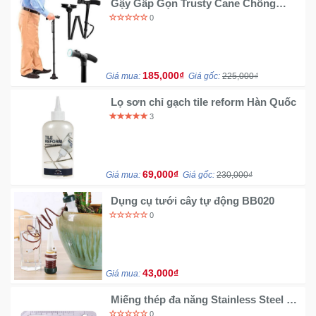
Gậy Gấp Gọn Trusty Cane Chống
Trượt Có Đèn Pin
0
185,000₫
Giá mua:
Giá gốc:
225,000₫
Lọ sơn chỉ gạch tile reform Hàn Quốc
3
69,000₫
Giá mua:
Giá gốc:
230,000₫
Dụng cụ tưới cây tự động BB020
0
43,000₫
Giá mua:
Miếng thép đa năng Stainless Steel 11
công dụng
0