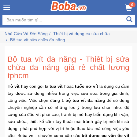
×
0
Đăng
nhập
Nhà Cửa Và Đời Sống
Thiết bị và dụng cụ sửa chữa
/
Bộ tua vít sửa chữa đa năng
Đăng
ký
Bộ tua vít đa năng - Thiết bị sửa
chữa đa năng giá rẻ chất lượng
Trang
tphcm
Chủ
Tô vít
hay còn gọi là
tua vít
hoặc
tuốc nơ vít
là dụng cụ cầm
tay được sử dụng nhiều trong việc sửa sữa trong gia đình,
Đang
công việc. Việc chọn đúng 1
bộ tua vít đa năng
để sử dụng
Hot
chuyên nghiệp cần có những lưu ý trong lựa chọn như: độ
cứng của đầu vít phải cao, tránh bị mẻ hay biến dạng khi vặn,
Bán
sửa chữa; thiết kế cầm tay thoải mái tránh gây bị mỏi khi sử
Chạy
dụng; phải phù hợp với vị trí hoặc thao tác mà công việc yêu
cầu. Boba.vn - chuyên cung cấp các
bộ dụng cụ vặn ốc vít