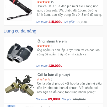
loại 1
45
Police HY001 là đèn pin mini siêu sáng nhỏ
gọn, công suất 3W, chiều dài 15cm, đường
kính 3cm, sạc đầy trong 2h với 3 chế độ sáng.
115,000₫
Giá mua:
Giá gốc:
199,000₫
Dụng cụ đa năng
Ống nhòm trẻ em
8
ống ngắm đi săn lắp được trên tất cả các loại
súng để ngắm thấy rõ vị trí cách xa
139,000₫
Giá mua:
Còi la bàn đi phượt
0
Còi la bàn đi phượt kết hợp la bàn định vị siêu
tiện lợi cho các bạn đi phượt. Với chiếc còi
này bạn sẽ dễ dàng tập trung nhóm phượt
tăng tình đoàn kết và cộng đồng hơn.
69,000₫
Giá mua:
Giá gốc:
100,000₫