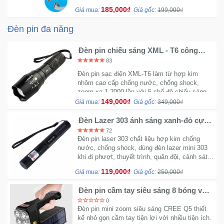
Sức
185,000₫
Giá mua:
Giá gốc:
199,000₫
Khỏe
Đèn pin đa năng
-
Làm
Đèn pin chiếu sáng XML - T6 công
Đẹp
nghệ USA
83
Đèn pin sạc điện XML-T6 làm từ hợp kim
Thiết
nhôm cao cấp chống nước, chống shock,
Bị
zoom xa 1-2000 lần với 5 chế độ chiếu sáng
Y
149,000₫
Giá mua:
Giá gốc:
349,000₫
Tế
Đèn Lazer 303 ánh sáng xanh-đỏ cực
-
mạnh
Dụng
72
Đèn pin laser 303 chất liệu hợp kim chống
Cụ
nước, chống shock, dùng đèn lazer mini 303
Massage
khi đi phượt, thuyết trình, quân đội, cảnh sát,
bảo vệ trong trường hợp khẩn cấp
119,000₫
Giá mua:
Giá gốc:
250,000₫
Thể
Đèn pin cầm tay siêu sáng 8 bóng và 4
Thao
chế độ sáng
-
0
Đèn pin mini zoom siêu sáng CREE Q5 thiết
Dã
kế nhỏ gọn cầm tay tiện lợi với nhiều tiện ích.
Ngoại