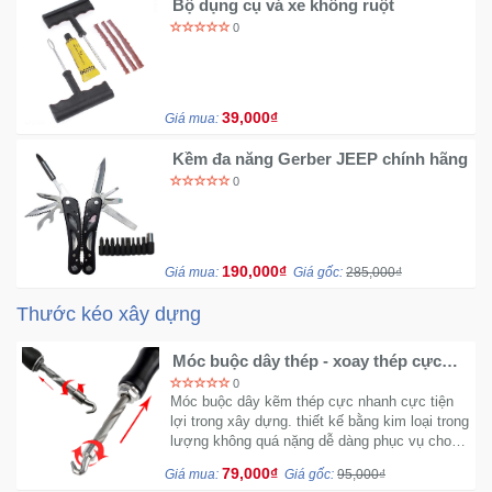
Bộ dụng cụ vá xe không ruột
0
39,000₫
Giá mua:
Kềm đa năng Gerber JEEP chính hãng
0
190,000₫
Giá mua:
Giá gốc:
285,000₫
Thước kéo xây dựng
Móc buộc dây thép - xoay thép cực
nhanh trong xây dựng K5
0
Móc buộc dây kẽm thép cực nhanh cực tiện
lợi trong xây dựng. thiết kế bằng kim loại trong
lượng không quá nặng dễ dàng phục vụ cho
dân công trình.2
79,000₫
Giá mua:
Giá gốc:
95,000₫