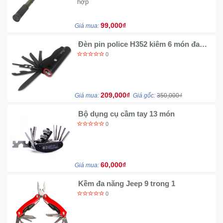
hợp
99,000₫
Giá mua:
Đèn pin police H352 kiêm 6 món đa
năng
0
209,000₫
Giá mua:
Giá gốc:
350,000₫
Bộ dụng cụ cầm tay 13 món
0
60,000₫
Giá mua:
Kềm đa năng Jeep 9 trong 1
0