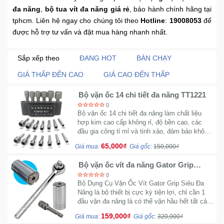
đa năng
,
bộ tua vít đa năng giá rẻ
, bảo hành chính hãng tại
Khuyến
tphcm. Liên hệ ngay cho chúng tôi theo
Hotline
:
19008053
để
Mãi
được hỗ trợ tư vấn và đặt mua hàng nhanh nhất.
Sắp xếp theo
ĐANG HOT
BÁN CHẠY
Thiết
bị
GIÁ THẤP ĐẾN CAO
GIÁ CAO ĐẾN THẤP
âm
thanh
Bộ vặn ốc 14 chi tiết đa năng TT1221
0
Bộ vặn ốc 14 chi tiết đa năng làm chất liệu
Phụ
hợp kim cao cấp không rỉ, độ bền cao, các
Kiện
đầu gia công tỉ mỉ và tinh xảo, đảm bảo không
gây trầy xước bu lông trong khi sửa chữa
Công
65,000₫
Giá mua:
Giá gốc:
150,000₫
Nghệ
Bộ vặn ốc vít đa năng Gator Grip
chính hãng
0
Tivi
Bộ Dụng Cụ Vặn Ốc Vít Gator Grip Siêu Đa
-
Năng là bộ thiết bị cực kỳ tiện lợi, chỉ cần 1
Thiết
đầu vặn đa năng là có thể vặn hầu hết tất cả
các loại ốc vít khác nhau.
Bị
159,000₫
Giá mua:
Giá gốc:
320,000₫
Giải