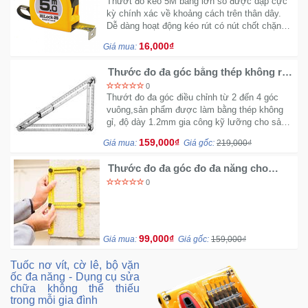
Thướt đo kéo 5M bảng lớn số được dập cực
kỳ chính xác về khoảng cách trên thân dây.
Dễ dàng hoạt động kéo rút có nút chốt chặn
không cho kéo di chuyển tiện lợi.
16,000₫
Giá mua:
Thước đo đa góc bằng thép không rỉ
B525 điều chỉnh 2 3 4 góc vuông
0
Thướt đo đa góc điều chỉnh từ 2 đến 4 góc
vuông,sản phẩm được làm bằng thép không
gỉ, độ dày 1.2mm gia công kỹ lưỡng cho sản
phẩm chắc chắn, bền đẹp và độ chính xác
159,000₫
Giá mua:
Giá gốc:
219,000₫
cực kỳ cao.
Thước đo đa góc đo đa năng cho
gạch và sàn nhà B125
0
99,000₫
Giá mua:
Giá gốc:
159,000₫
Tuốc nơ vít, cờ lê, bộ vặn
ốc đa năng - Dụng cụ sửa
chữa không thể thiếu
trong mỗi gia đình