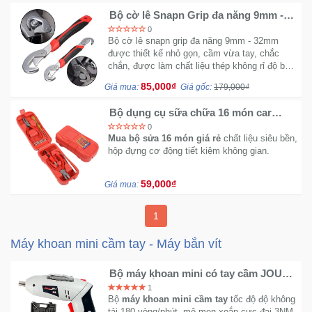
Trí
Bộ cờ lê Snapn Grip đa năng 9mm -
32mm
0
Bộ cờ lê snapn grip đa năng 9mm - 32mm
Đồ
được thiết kế nhỏ gọn, cầm vừa tay, chắc
Điện
chắn, được làm chất liệu thép không rỉ độ bền
cao, sử dụng tiện lợi với các loại ốc và bu
Gia
85,000₫
Giá mua:
Giá gốc:
179,000₫
lông.
Dụng
Bộ dụng cụ sữa chữa 16 món car
shap
0
Máy
Mua bộ sửa 16 món giá rẻ
chất liệu siêu bền,
Ảnh-
hộp đựng cơ động tiết kiệm không gian.
Máy
bay
59,000₫
Giá mua:
flycam
1
Đồ
Máy khoan mini cầm tay - Máy bắn vít
Chơi
Trẻ
Bộ máy khoan mini có tay cầm JOUST
Em
MAX - Bắn ốc vít cực nhanh
1
Bộ
máy khoan mini cầm tay
tốc độ độ không
tải 180 vòng/phút, mô men xoắn cực đại 3NM,