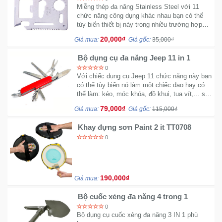
Miễng thép đa năng Stainless Steel với 11
chức năng công dụng khác nhau bạn có thể
tùy biến thiết bị này trong nhiều trường hợp
khẩn cấp khác nhau.
20,000₫
Giá mua:
Giá gốc:
35,000₫
Bộ dụng cụ đa năng Jeep 11 in 1
0
Với chiếc dụng cụ Jeep 11 chức năng này bạn
có thể tùy biến nó làm một chiếc dao hay có
thể làm: kéo, móc khóa, đồ khui, tua vít,... sử
dụng trong nhiều trường hợp khác nhau.
79,000₫
Giá mua:
Giá gốc:
115,000₫
Khay đựng sơn Paint 2 it TT0708
0
190,000₫
Giá mua:
Bộ cuốc xẻng đa năng 4 trong 1
0
Bộ dụng cụ cuốc xẻng đa năng 3 IN 1 phù