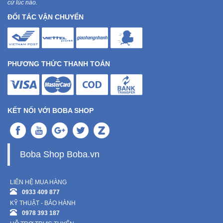
cứ lúc nào.
ĐỐI TÁC VẬN CHUYỂN
PHƯƠNG THỨC THANH TOÁN
KẾT NỐI VỚI BOBA SHOP
Boba Shop Boba.vn
LIÊN HỆ MUA HÀNG
0933 409 877
KỸ THUẬT - BẢO HÀNH
0978 393 187