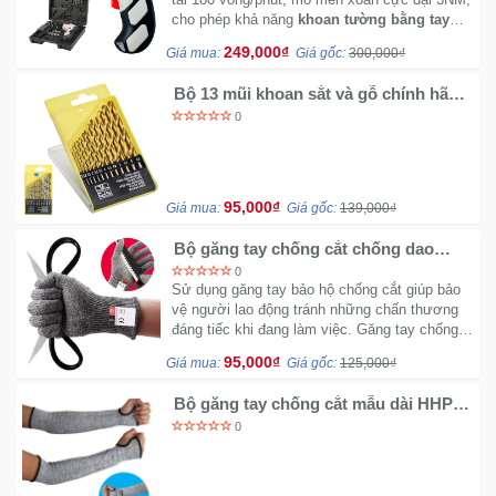
Đồng
cho phép khả năng
khoan tường bằng tay
Hồ
tốt, hỗ trợ đèn led chiếu sáng.
-
249,000₫
Giá mua:
Giá gốc:
300,000₫
Phụ
Bộ 13 mũi khoan sắt và gỗ chính hãng
Kiện
VOTO tiêu chuẩn thép HSS
0
Nhà
Cửa
Và
95,000₫
Giá mua:
Giá gốc:
139,000₫
Đời
Bộ găng tay chống cắt chống dao
Sống
HHPE CKG3 - sợi thép không gỉ
0
Sử dụng găng tay bảo hộ chống cắt giúp bảo
vệ người lao động tránh những chấn thương
Máy
đáng tiếc khi đang làm việc. Găng tay chống
Tính
cắt được làm từ nguyên liệu sợi đặc biệt dễ
-
95,000₫
Giá mua:
Giá gốc:
125,000₫
thao tác không vướng.
Thiết
Bộ găng tay chống cắt mẫu dài HHPE
Bị
CKG5 - An toàn cho cánh tay dài
0
Văn
36mm
Phòng