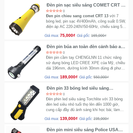
Đèn pin sạc siêu sáng COMET CRT 13
- Công nghệ Led
0
Đen pin chieu sang comet CRT 13
với 7
bóng led, pin sạc 4V400mAh, công suất 0.5W,
điện áp AC 220-240V/50-60Hz, chiếu sáng 5
giờ ánh sáng mạnh
75,000₫
Giá mua:
Giá gốc:
165,000₫
Đèn pin búa an toàn đèn cảnh báo an
toàn
0
Đèn pin cầm tay CHENGLNN 11 chức năng
sử dụng bóng LED CREE XPE của Mỹ, chiều
dài 196mm, đường kính 30mm dùng đi phượt,
biển, đi rừng,...
189,000₫
Giá mua:
Giá gốc:
550,000₫
Đèn pin 33 bóng led siêu sáng
Torchlite - Siêu bền
0
Đèn phin led siêu sáng Torchlite với 33 bóng
đèn led siêu nhỏ tuổi thọ lên đến 1000 giờ,
cung cấp đầy đủ ánh sáng khi học bài, làm
việc, đọc sách,...
139,000₫
Giá mua:
Giá gốc:
235,000₫
Đèn pin mini siêu sáng Police USA