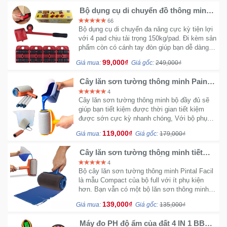
Bộ dụng cụ di chuyển đồ thông minh -
Nâng đồ tùy chỉnh độ cao 4 Pad tối đa
66
150kg
Bộ dụng cụ di chuyển đa năng cực kỳ tiện lợi
với 4 pad chịu tải trọng 150kg/pad. Đi kèm sản
phẩm còn có cánh tay đòn giúp bạn dễ dàng
bẫy các vật có trọng lượng nặng mà không hề
99,000₫
Giá mua:
Giá gốc:
249,000₫
tốn quá nhiều sức.
Cây lăn sơn tường thông minh Paint
Runner BB963 loại nhỏ
4
Cây lăn sơn tường thông minh bộ đầy đủ sẽ
giúp bạn tiết kiệm được thời gian tiết kiệm
được sớn cực kỳ nhanh chóng, Với bộ phụ
kiện thiết kế đầy đủ thông minh đễ dàng đi
119,000₫
Giá mua:
Giá gốc:
179,000₫
cạnh và góc nhanh chóng.
Cây lăn sơn tường thông minh tiết
kiệm PINTAR FACIL mẫu cây Lớn
4
Bộ cây lăn sơn tường thông minh Pintal Facil
là mẫu Compact của bộ full với ít phụ kiện
hơn. Bạn vẫn có một bộ lăn sơn thông minh
tiết kiệm nguyên liệu và dễ dàng thi công.
139,000₫
Giá mua:
Giá gốc:
135,000₫
Máy đo PH độ ẩm của đất 4 IN 1 BB