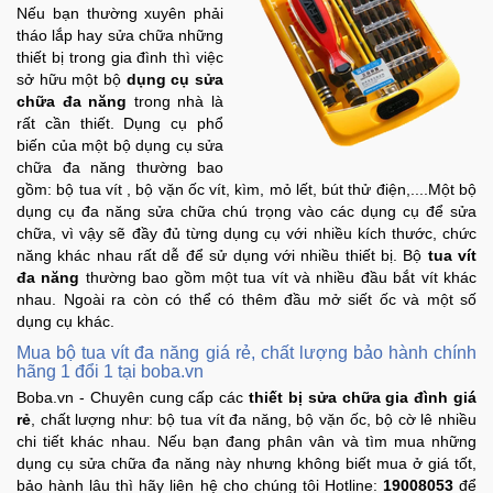
Nếu bạn thường xuyên phải
tháo lắp hay sửa chữa những
thiết bị trong gia đình thì việc
sở hữu một bộ
dụng cụ sửa
chữa đa năng
trong nhà là
rất cần thiết. Dụng cụ phổ
biến của một bộ dụng cụ sửa
chữa đa năng thường bao
gồm: bộ tua vít , bộ vặn ốc vít, kìm, mỏ lết, bút thử điện,....Một bộ
dụng cụ đa năng sửa chữa chú trọng vào các dụng cụ để sửa
chữa, vì vậy sẽ đầy đủ từng dụng cụ với nhiều kích thước, chức
năng khác nhau rất dễ để sử dụng với nhiều thiết bị. Bộ
tua vít
đa năng
thường bao gồm một tua vít và nhiều đầu bắt vít khác
nhau. Ngoài ra còn có thể có thêm đầu mở siết ốc và một số
dụng cụ khác.
Mua bộ tua vít đa năng giá rẻ, chất lượng bảo hành chính
hãng 1 đổi 1 tại boba.vn
Boba.vn - Chuyên cung cấp các
thiết bị sửa chữa gia đình giá
rẻ
, chất lượng như: bộ tua vít đa năng, bộ vặn ốc, bộ cờ lê nhiều
chi tiết khác nhau. Nếu bạn đang phân vân và tìm mua những
dụng cụ sửa chữa đa năng này nhưng không biết mua ở giá tốt,
bảo hành lâu thì hãy liên hệ cho chúng tôi Hotline:
19008053
để