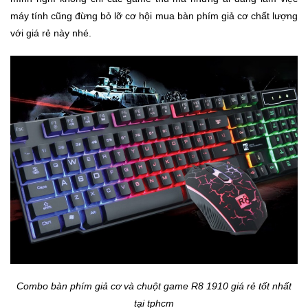
máy tính cũng đừng bỏ lỡ cơ hội mua bàn phím giả cơ chất lượng
với giá rẻ này nhé.
Ô
Tô
-
Xe
Máy
Đồ
chơi
công
nghệ
Dịch
vụ
-
Giải
pháp
-
Combo bàn phím giả cơ và chuột game R8 1910 giá rẻ tốt nhất
Voucher
tại tphcm