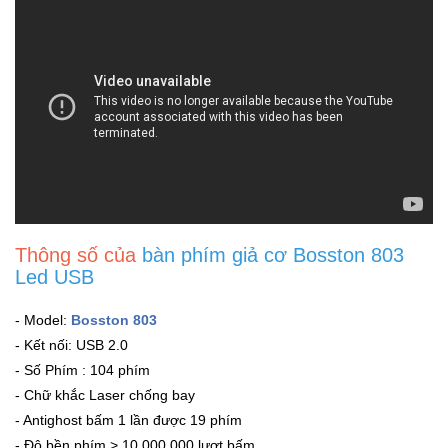
Đồng
Hồ
-
Phụ
Kiện
Nhà
Cửa
Và
Đời
Sống
Thông số của
bàn phím giả cơ Bosston 803
Led USB
Máy
Tính
- Model:
Bosston 803
-
- Kết nối: USB 2.0
Thiết
Bị
- Số Phím : 104 phím
Văn
- Chữ khắc Laser chống bay
Phòng
- Antighost bấm 1 lần được 19 phím
- Độ bền phím > 10.000.000 lượt bấm