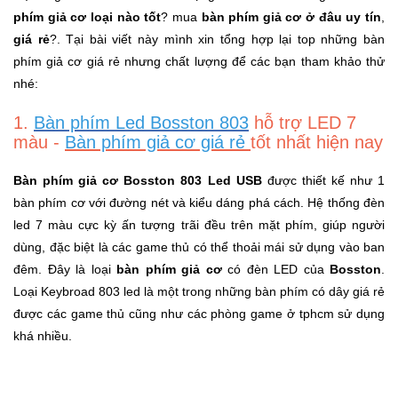
phím giả cơ loại nào tốt
? mua
bàn phím giả cơ ở đâu uy tín
,
Khuyến
giá rẻ
?. Tại bài viết này mình xin tổng hợp lại top những bàn
Mãi
phím giả cơ giá rẻ nhưng chất lượng để các bạn tham khảo thử
nhé:
Thiết
1.
Bàn phím Led Bosston 803
hỗ trợ LED 7
bị
màu -
Bàn phím giả cơ giá rẻ
tốt nhất hiện nay
âm
thanh
Bàn phím giả cơ Bosston 803 Led USB
được thiết kế như 1
bàn phím cơ với đường nét và kiểu dáng phá cách. Hệ thống đèn
Phụ
led 7 màu cực kỳ ấn tượng trãi đều trên mặt phím, giúp người
Kiện
dùng, đặc biệt là các game thủ có thể thoải mái sử dụng vào ban
Công
đêm. Đây là loại
bàn phím giả cơ
có đèn LED của
Bosston
.
Nghệ
Loại Keybroad 803 led là một trong những bàn phím có dây giá rẻ
được các game thủ cũng như các phòng game ở tphcm sử dụng
Tivi
khá nhiều.
-
Thiết
Bị
Giải