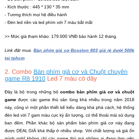
Sức
- Kích thước : 445 * 130 * 35 mm
Khỏe
- Tương thích mọi hệ điều hành
-
- Đèn led nền và led phím với 7 màu bắt mắt
Làm
Đẹp
>> Mức giá tham khảo: 179.000 VNĐ bảo hành 12 tháng.
Thiết
Link đặt mua:
Bàn phím giả cơ Bosston 803 giá rẻ dưới 500k
Bị
tại tphcm
Y
Tế
2. Combo
Bàn phím giả cơ và Chuột chuyên
-
game R8 1910
Led 7 màu có dây
Dụng
Cụ
Đây là bộ trong những bộ
combo bàn phím giả cơ và chuột
Massage
game
được các game thủ săn lùng khá nhiều trong năm 2018
này, cũng vì một phần thiết kế kiểu dáng khá phá cách, hệ thống
Thể
đèn led với 7 gam màu cực kỳ ấn tượng, có thể thoải mái sử dụng
Thao
ban đêm. Phần khác bộ sản phẩm bàn phím giả cơ này đang
-
được DEAL GIÁ khá thấp ở nhiều shop. Với chất lượng và giá ổn
Dã
Ngoại
mình nghĩ không chỉ các game thủ mà những ai đang làm việc