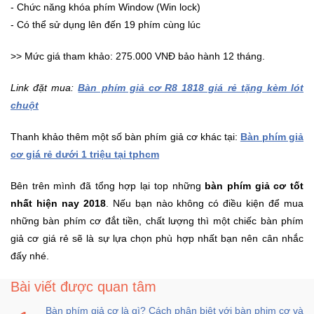
- Chức năng khóa phím Window (Win lock)
- Có thể sử dụng lên đến 19 phím cùng lúc
>> Mức giá tham khảo: 275.000 VNĐ bảo hành 12 tháng.
Link đặt mua:
Bàn phím giả cơ R8 1818 giá rẻ tặng kèm lót
chuột
Thanh khảo thêm một số bàn phím giả cơ khác tại:
Bàn phím giả
cơ giá rẻ dưới 1 triệu tại tphcm
Bên trên mình đã tổng hợp lại top những
bàn phím giả cơ tốt
nhất hiện nay 2018
. Nếu bạn nào không có điều kiện để mua
những bàn phím cơ đắt tiền, chất lượng thì một chiếc bàn phím
giả cơ giá rẻ sẽ là sự lựa chọn phù hợp nhất bạn nên cân nhắc
đấy nhé.
Bài viết được quan tâm
Bàn phím giả cơ là gì? Cách phân biệt với bàn phim cơ và