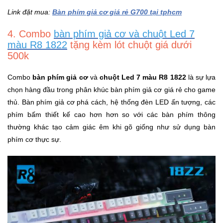
Link đặt mua:
Bàn phím giả cơ giá rẻ G700 tại tphcm
4. Combo
bàn phím giả cơ và chuột Led 7
màu R8 1822
tặng kèm lót chuột giá dưới
500k
Combo
bàn phím giả cơ
và
chuột Led 7 màu R8 1822
là sự lựa
chọn hàng đầu trong phân khúc bàn phím giả cơ giá rẻ cho game
thủ. Bàn phím giả cơ phá cách, hệ thống đèn LED ấn tượng, các
phím bấm thiết kế cao hơn hơn so với các bàn phím thông
thường khác tạo cảm giác êm khi gõ giống như sử dụng bàn
phím cơ thực sự.