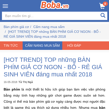
×
0
Đăng
nhập
Bàn phím giả cơ
Cẩm nang mua sắm
/
[HOT TREND] TOP những BÀN PHÍM GIẢ CƠ NGON - BỔ -
Đăng
RẺ GIÁ SINH VIÊN đáng mua nhất 2018
ký
TIN TỨC
CẨM NANG MUA SẮM
HỎI ĐÁP
[HOT TREND] TOP những BÀN
Trang
Chủ
PHÍM GIẢ CƠ NGON - BỔ - RẺ GIÁ
SINH VIÊN đáng mua nhất 2018
Đang
Hot
16-05-2018
Từ Thị Ngà
Bàn phím
là một thiết bị hữu ích giúp bạn làm việc văn phòng
bằng máy tính hay những giờ chơi game được suôn sẻ hơn.
Bán
Chạy
Cũng vì thế mà bàn phím giả cơ ngày càng được mọi người đặc
biệt là game thủ ưa thích sử dụng nhiều hơn. Nhưng mua
bàn