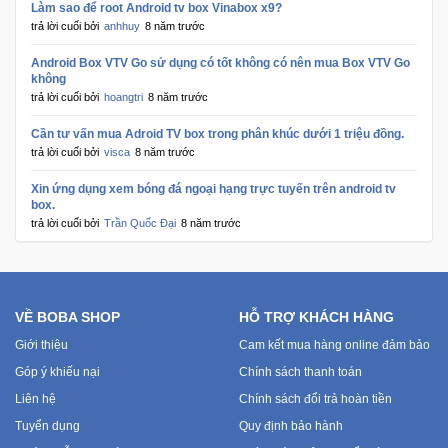
Làm sao để root Android tv box Vinabox x9?
trả lời cuối bởi
anhhuy
8 năm trước
Mẹ
Android Box VTV Go sử dụng có tốt không có nên mua Box VTV Go
Và
không
Bé
trả lời cuối bởi
hoangtri
8 năm trước
Cần tư vấn mua Adroid TV box trong phân khúc dưới 1 triệu đồng.
trả lời cuối bởi
visca
8 năm trước
Xin ứng dụng xem bóng đá ngoại hạng trực tuyến trên android tv
box.
trả lời cuối bởi
Trần Quốc Đại
8 năm trước
VỀ BOBA SHOP
HỖ TRỢ KHÁCH HÀNG
Giới thiệu
Cam kết mua hàng online đảm bảo
Góp ý khiếu nại
Chính sách thanh toán
Liên hệ
Chính sách đổi trả hoàn tiền
Tuyển dụng
Quy định bảo hành