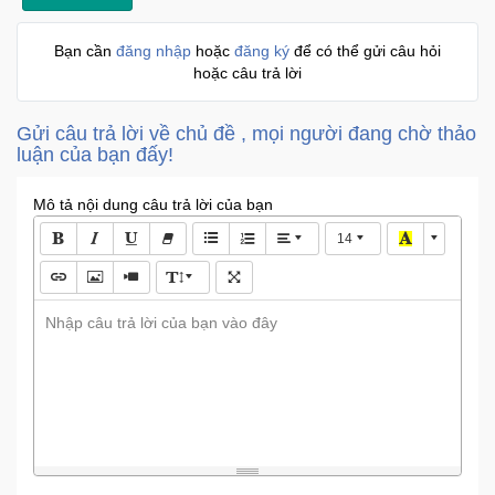
Sức
Khỏe
Bạn cần
đăng nhập
hoặc
đăng ký
để có thể gửi câu hỏi
-
hoặc câu trả lời
Làm
Đẹp
Gửi câu trả lời về chủ đề , mọi người đang chờ thảo
luận của bạn đấy!
Thiết
Bị
Mô tả nội dung câu trả lời của bạn
Y
14
Tế
-
Dụng
Cụ
Nhập câu trả lời của bạn vào đây
Massage
Thể
Thao
-
Dã
Ngoại