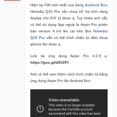
Trí
Hiện tại FW mới nhất của dòng
Android Box
Himedia Q10 Pro vẫn chưa hỗ trợ tính năng
Airplay cho IOS 11 được ạ. Tuy nhiên anh vẫn
Đồ
Điện
có thể sử dụng App ngoài là Airpin Pro phiên
Gia
bản version 4 trở lên cài trên Box
Himedia
Dụng
Q10 Pro
vẫn có thể trình chiếu từ điện thoại
iphone lên được ạ.
Máy
Ảnh-
Link tải ứng dụng Airpin Pro 4.0.9 ạ:
Máy
https://goo.gl/dSVZFt
bay
flycam
Anh có thể xem thêm cách trình chiếu từ bằng
ứng dụng Airpin Pro lên Android Box:
Đồ
Chơi
Trẻ
Em