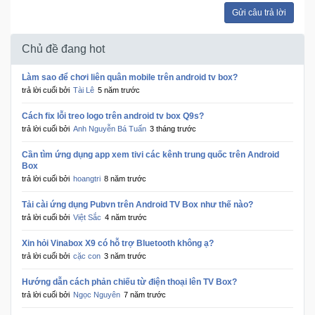
Gửi câu trả lời
Ô
Chủ đề đang hot
Tô
-
Làm sao để chơi liên quân mobile trên android tv box?
Xe
trả lời cuối bởi
Tài Lê
5 năm trước
Máy
Cách fix lỗi treo logo trên android tv box Q9s?
trả lời cuối bởi
Anh Nguyễn Bá Tuấn
3 tháng trước
Đồ
chơi
Cần tìm ứng dụng app xem tivi các kênh trung quốc trên Android
công
Box
nghệ
trả lời cuối bởi
hoangtri
8 năm trước
Tải cài ứng dụng Pubvn trên Android TV Box như thế nào?
trả lời cuối bởi
Việt Sắc
4 năm trước
Dịch
vụ
Xin hỏi Vinabox X9 có hỗ trợ Bluetooth không ạ?
-
trả lời cuối bởi
cặc con
3 năm trước
Giải
pháp
Hướng dẫn cách phản chiếu từ điện thoại lên TV Box?
-
trả lời cuối bởi
Ngọc Nguyên
7 năm trước
Voucher