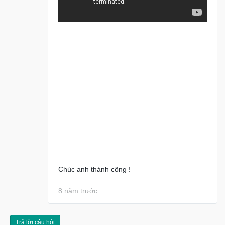
Đồng
Hồ
-
Phụ
Kiện
Nhà
Cửa
Và
Đời
Sống
Máy
Tính
-
Chúc anh thành công !
Thiết
Bị
8 năm trước
Văn
Phòng
Trả lời câu hỏi