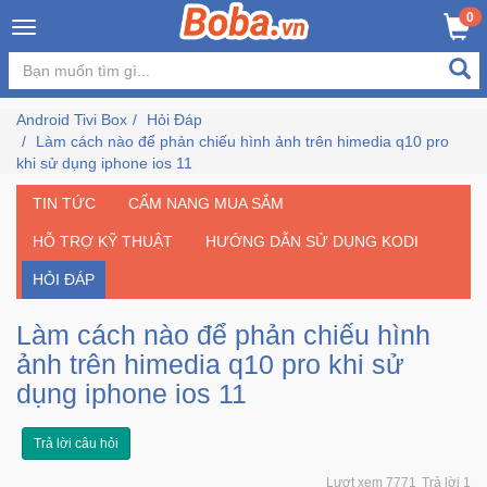
×
0
Đăng
nhập
Android Tivi Box
Hỏi Đáp
/
Làm cách nào để phản chiếu hình ảnh trên himedia q10 pro
Đăng
khi sử dụng iphone ios 11
ký
TIN TỨC
CẨM NANG MUA SẮM
HỖ TRỢ KỸ THUẬT
HƯỚNG DẪN SỬ DỤNG KODI
Trang
HỎI ĐÁP
Chủ
Làm cách nào để phản chiếu hình
Đang
ảnh trên himedia q10 pro khi sử
Hot
dụng iphone ios 11
Bán
Trả lời câu hỏi
Chạy
Lượt xem 7771
Trả lời 1