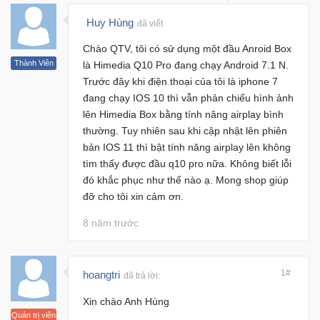
Khuyến
Huy Hùng
đã viết
Mãi
Chào QTV, tôi có sử dụng một đầu Anroid Box
Thành Viên
là Himedia Q10 Pro đang chạy Android 7.1 N.
Trước đây khi điện thoại của tôi là iphone 7
Thiết
đang chạy IOS 10 thì vẫn phản chiếu hình ảnh
bị
lên Himedia Box bằng tính năng airplay bình
âm
thường. Tuy nhiên sau khi cập nhật lên phiên
thanh
bản IOS 11 thì bật tính năng airplay lên không
tìm thấy được đầu q10 pro nữa. Không biết lỗi
Phụ
đó khắc phục như thế nào ạ. Mong shop giúp
Kiện
đỡ cho tôi xin cảm ơn.
Công
Nghệ
8 năm trước
Tivi
-
1#
hoangtri
đã trả lời:
Thiết
Xin chào Anh Hùng
Bị
Quản trị viên
Giải