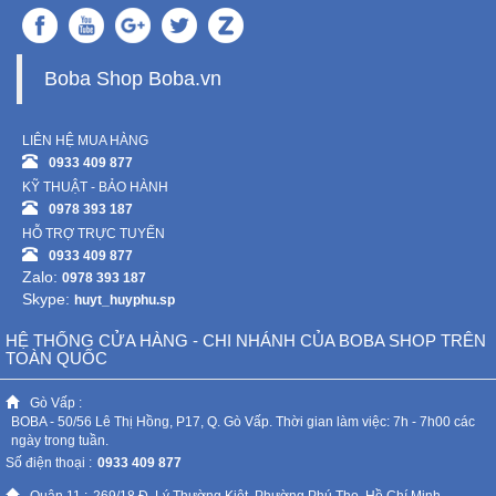
Boba Shop Boba.vn
LIÊN HỆ MUA HÀNG
0933 409 877
KỸ THUẬT - BẢO HÀNH
0978 393 187
HỖ TRỢ TRỰC TUYẾN
0933 409 877
Zalo:
0978 393 187
Skype:
huyt_huyphu.sp
HỆ THỐNG CỬA HÀNG - CHI NHÁNH CỦA BOBA SHOP TRÊN
TOÀN QUỐC
Gò Vấp :
BOBA - 50/56 Lê Thị Hồng, P17, Q. Gò Vấp. Thời gian làm việc: 7h - 7h00 các
ngày trong tuần.
Số điện thoại :
0933 409 877