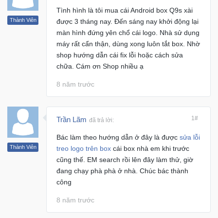
Tình hình là tôi mua cái Android box Q9s xài
Khuyến
Thành Viên
được 3 tháng nay. Đến sáng nay khởi động lại
Mãi
màn hình đứng yên chổ cái logo. Nhà sử dụng
máy rất cẩn thận, dùng xong luôn tắt box. Nhờ
shop hướng dẫn cái fix lỗi hoặc cách sửa
Thiết
chữa. Cám ơn Shop nhiều ạ
bị
âm
8 năm trước
thanh
Phụ
1#
Trần Lãm
đã trả lời:
Kiện
Bác làm theo hướng dẫn ở đây là được
sửa lỗi
Công
Nghệ
Thành Viên
treo logo trên box
cái box nhà em khi trước
cũng thế. EM search rồi lên đây làm thử, giờ
đang chạy phà phà ở nhà. Chúc bác thành
Tivi
công
-
Thiết
8 năm trước
Bị
Giải