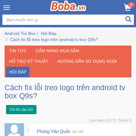
×
0
Đăng
nhập
Android Tivi Box
Hỏi Đáp
/
Cách fix lỗi treo logo trên android tv box Q9s?
Đăng
ký
TIN TỨC
CẨM NANG MUA SẮM
HỖ TRỢ KỸ THUẬT
HƯỚNG DẪN SỬ DỤNG KODI
HỎI ĐÁP
Trang
Chủ
Cách fix lỗi treo logo trên android tv
box Q9s?
Đang
Hot
Trả lời câu hỏi
Bán
Lượt xem 10173
Trả lời 2
Chạy
Phùng Văn Quốc
đã viết