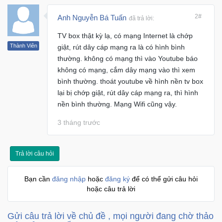
Trí
2#
Anh Nguyễn Bá Tuấn
đã trả lời:
TV box thật kỳ lạ, có mạng Internet là chớp
Đồ
Điện
Thành Viên
giật, rút dây cáp mạng ra là có hình bình
Gia
thường. không có mạng thì vào Youtube báo
Dụng
không có mạng, cắm dây mạng vào thì xem
bình thường. thoát youtube về hình nền tv box
lại bị chớp giật, rút dây cáp mạng ra, thì hình
Máy
nền bình thường. Mạng Wifi cũng vậy.
Ảnh-
Máy
3 tháng trước
bay
flycam
Trả lời câu hỏi
Đồ
Chơi
Bạn cần
đăng nhập
hoặc
đăng ký
để có thể gửi câu hỏi
Trẻ
hoặc câu trả lời
Em
Gửi câu trả lời về chủ đề , mọi người đang chờ thảo