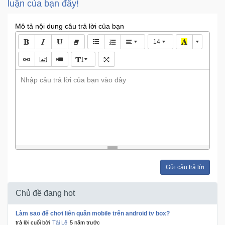
Đồng
luận của bạn đấy!
Hồ
-
Mô tả nội dung câu trả lời của bạn
Phụ
14
Kiện
Nhà
Nhập câu trả lời của bạn vào đây
Cửa
Và
Đời
Sống
Máy
Tính
-
Gửi câu trả lời
Thiết
Bị
Chủ đề đang hot
Văn
Phòng
Làm sao để chơi liên quân mobile trên android tv box?
trả lời cuối bởi
Tài Lê
5 năm trước