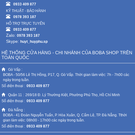
0933 409 877
KỸ THUẬT - BẢO HÀNH
0978 393 187
HỖ TRỢ TRỰC TUYẾN
0933 409 877
Zalo:
0978 393 187
Skype:
huyt_huyphu.sp
HỆ THỐNG CỬA HÀNG - CHI NHÁNH CỦA BOBA SHOP TRÊN
TOÀN QUỐC
Gò Vấp :
BOBA - 50/56 Lê Thị Hồng, P17, Q. Gò Vấp. Thời gian làm việc: 7h - 7h00 các
ngày trong tuần.
Số điện thoại :
0933 409 877
Quận 11 :
269/18 Đ. Lý Thường Kiệt, Phường Phú Thọ, Hồ Chí Minh
Số điện thoại :
0933 409 877
Đà Nẵng :
BOBA - 41 Đoàn Nguyễn Tuấn, P. Hòa Xuân, Q. Cẩm Lệ, TP. Đà Nẵng. Tthời
gian làm việc: 08h00 - 17h00 các ngày trong tuần.
Số điện thoại :
0933 409 877