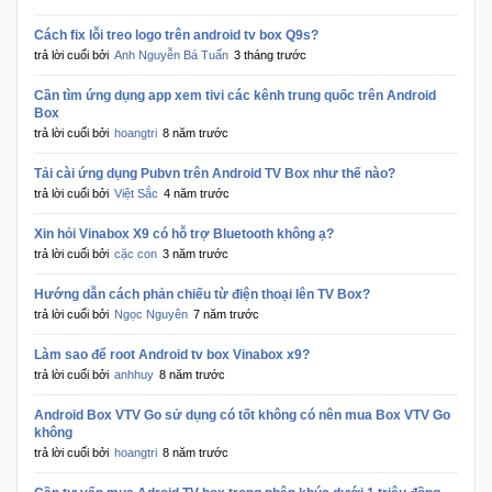
Sức
Cách fix lỗi treo logo trên android tv box Q9s?
Khỏe
trả lời cuối bởi
Anh Nguyễn Bá Tuấn
3 tháng trước
-
Làm
Cần tìm ứng dụng app xem tivi các kênh trung quốc trên Android
Đẹp
Box
trả lời cuối bởi
hoangtri
8 năm trước
Thiết
Tải cài ứng dụng Pubvn trên Android TV Box như thế nào?
Bị
trả lời cuối bởi
Việt Sắc
4 năm trước
Y
Xin hỏi Vinabox X9 có hỗ trợ Bluetooth không ạ?
Tế
trả lời cuối bởi
cặc con
3 năm trước
-
Dụng
Hướng dẫn cách phản chiếu từ điện thoại lên TV Box?
Cụ
trả lời cuối bởi
Ngọc Nguyên
7 năm trước
Massage
Làm sao để root Android tv box Vinabox x9?
trả lời cuối bởi
anhhuy
8 năm trước
Thể
Android Box VTV Go sử dụng có tốt không có nên mua Box VTV Go
Thao
không
-
trả lời cuối bởi
hoangtri
8 năm trước
Dã
Ngoại