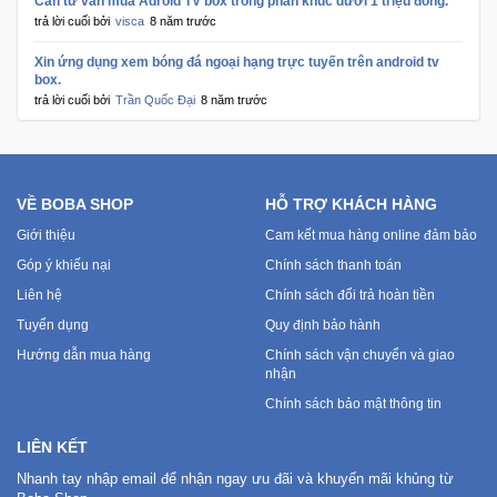
Cần tư vấn mua Adroid TV box trong phân khúc dưới 1 triệu đồng.
trả lời cuối bởi
visca
8 năm trước
Ô
Xin ứng dụng xem bóng đá ngoại hạng trực tuyến trên android tv
Tô
box.
trả lời cuối bởi
Trần Quốc Đại
8 năm trước
-
Xe
Máy
VỀ BOBA SHOP
HỖ TRỢ KHÁCH HÀNG
Đồ
chơi
Giới thiệu
Cam kết mua hàng online đảm bảo
công
Góp ý khiếu nại
Chính sách thanh toán
nghệ
Liên hệ
Chính sách đổi trả hoàn tiền
Tuyển dụng
Quy định bảo hành
Dịch
Hướng dẫn mua hàng
Chính sách vận chuyển và giao
vụ
nhận
-
Chính sách bảo mật thông tin
Giải
pháp
LIÊN KẾT
-
Nhanh tay nhập email để nhận ngay ưu đãi và khuyến mãi khủng từ
Voucher