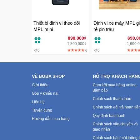
Thiết bị đinh vị theo dõi
Định vị xe máy MPL gi
MPL mini
rẻ pin trâu
890,000₫
690,0
1,800,000₫
1,690,
0
6
0
VỀ BOBA SHOP
HỖ TRỢ KHÁCH HÀN
Giới thiệu
Cam kết mua hàng online
đảm bảo
Góp ý khiếu nại
Chính sách thanh toán
Liên hệ
Chính sách đổi trả hoàn tiề
Tuyển dụng
Quy định bảo hành
Hướng dẫn mua hàng
Chính sách vận chuyển và
giao nhận
Chính sách bảo mật thông t