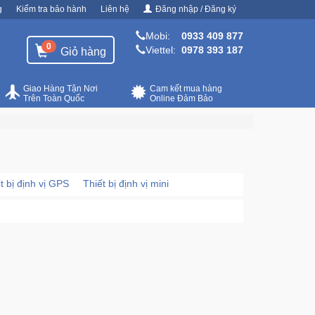
g
Kiểm tra bảo hành
Liên hệ
Đăng nhập / Đăng ký
Mobi:
0933 409 877
0
Viettel:
0978 393 187
Giỏ hàng
Giao Hàng Tận Nơi
Cam kết mua hàng
Trên Toàn Quốc
Online Đảm Bảo
t bị định vị GPS
Thiết bị định vị mini