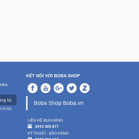
KẾT NỐI VỚI BOBA SHOP
Boba
ng ký
Boba Shop Boba.vn
 cứ lúc
LIÊN HỆ MUA HÀNG
0933 409 877
KỸ THUẬT - BẢO HÀNH