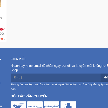
á
00₫
000₫
9
G
LIÊN KẾT
Nhanh tay nhập email để nhận ngay ưu đãi và khuyến mãi khủng từ 
Shop
Đă
n
Thông tin của bạn sẽ được bảo mật tuyệt đối và bạn có thể hủy đăng ký bất
nào.
ĐỐI TÁC VẬN CHUYỂN
in