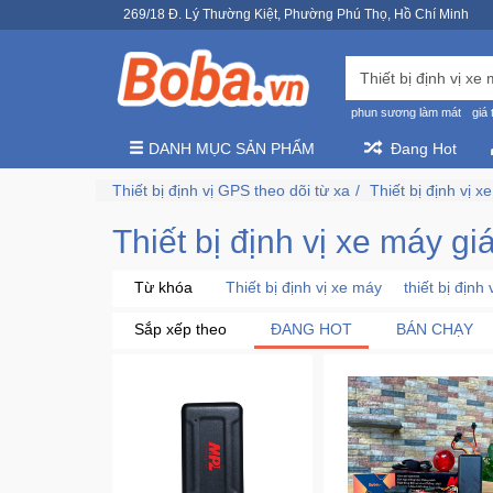
269/18 Đ. Lý Thường Kiệt, Phường Phú Thọ, Hồ Chí Minh
phun sương làm mát
giá 
DANH MỤC SẢN PHẨM
Đang Hot
Thiết bị định vị GPS theo dõi từ xa
Thiết bị định vị x
Thiết bị định vị xe máy gi
Từ khóa
Thiết bị định vị xe máy
thiết bị định
Sắp xếp theo
ĐANG HOT
BÁN CHẠY