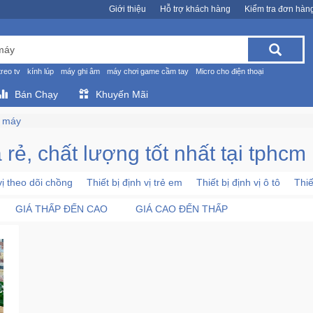
Giới thiệu
Hỗ trợ khách hàng
Kiểm tra đơn hàn
treo tv
kính lúp
máy ghi âm
máy chơi game cầm tay
Micro cho điện thoại
Bán Chạy
Khuyến Mãi
e máy
á rẻ, chất lượng tốt nhất tại tphcm
 vị theo dõi chồng
Thiết bị định vị trẻ em
Thiết bị định vị ô tô
Thiế
GIÁ THẤP ĐẾN CAO
GIÁ CAO ĐẾN THẤP