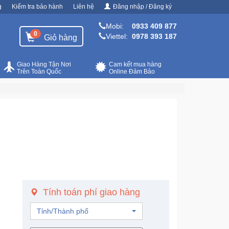
g
Kiểm tra bảo hành
Liên hệ
Đăng nhập / Đăng ký
Mobi:
0933 409 877
0
Viettel:
0978 393 187
Giỏ hàng
Giao Hàng Tận Nơi
Cam kết mua hàng
Trên Toàn Quốc
Online Đảm Bảo
Tính toán phí giao hàng
Tỉnh/Thành phố