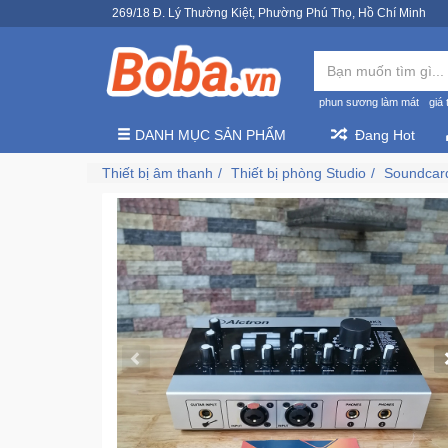
269/18 Đ. Lý Thường Kiệt, Phường Phú Thọ, Hồ Chí Minh
phun sương làm mát
giá 
DANH MỤC SẢN PHẨM
Đang Hot
Thiết bị âm thanh
Thiết bị phòng Studio
Soundcar