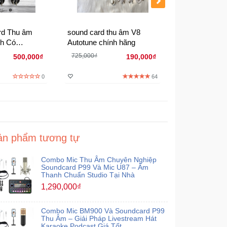
rd Thu âm
sound card thu âm V8
Sound Card c
th Có
Autotune chính hãng
mẫu 2023 ch
ất Lượng Cao
Livestream Ti
725,000₫
500,000₫
190,000₫
0
64
ản phẩm tương tự
Combo Mic Thu Âm Chuyên Nghiệp
Soundcard P99 Và Mic U87 – Âm
Thanh Chuẩn Studio Tại Nhà
1,290,000₫
Combo Mic BM900 Và Soundcard P99
Thu Âm – Giải Pháp Livestream Hát
Karaoke Podcast Giá Tốt