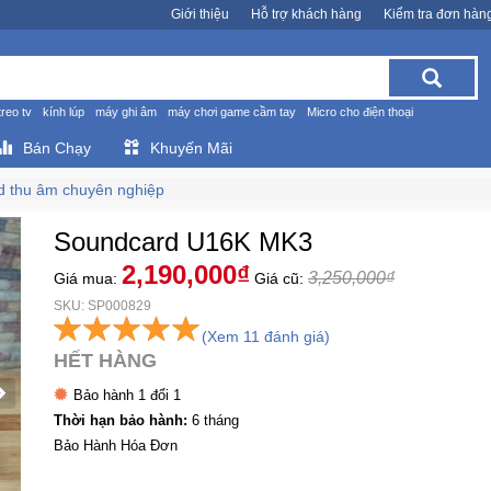
Giới thiệu
Hỗ trợ khách hàng
Kiểm tra đơn hàn
treo tv
kính lúp
máy ghi âm
máy chơi game cầm tay
Micro cho điện thoại
Bán Chạy
Khuyến Mãi
d thu âm chuyên nghiệp
Soundcard U16K MK3
2,190,000₫
3,250,000₫
Giá mua:
Giá cũ:
SKU: SP000829
(Xem 11 đánh giá)
HẾT HÀNG
Bảo hành 1 đổi 1
Thời hạn bảo hành:
6 tháng
Bảo Hành Hóa Đơn