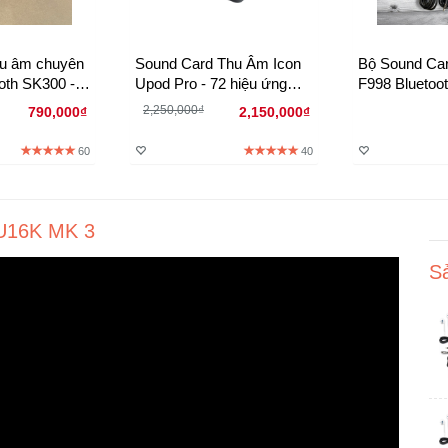
hu âm chuyên
Sound Card Thu Âm Icon
Bộ Sound Ca
ooth SK300 -
Upod Pro - 72 hiệu ứng
F998 Bluetoo
on
Effect hát livestream hay
AutoTune Ch
2,250,000₫
790,000₫
2,150,000₫
nhất
60
40
 U16K MK 3
S