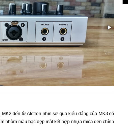
a MK2 đến từ Alctron nhìn sơ qua kiểu dáng của MK3 có
 kim nhôm màu bạc đẹp mắt kết hợp nhựa mica đen chính