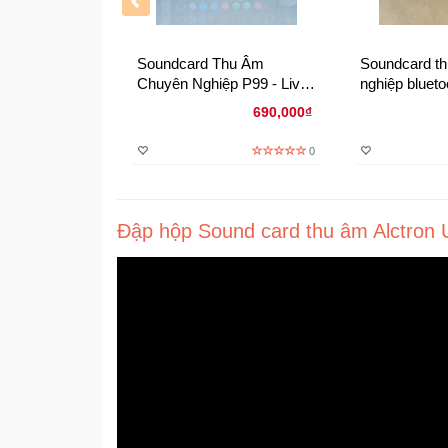
Soundcard Thu Âm
Soundcard t
Chuyên Nghiệp P99 - Live
nghiệp bluet
Stream Chuyên Nghiệp
English versi
690,000₫
Cắm Là Chạy
0
Đập hộp Sound card thu âm Alctron