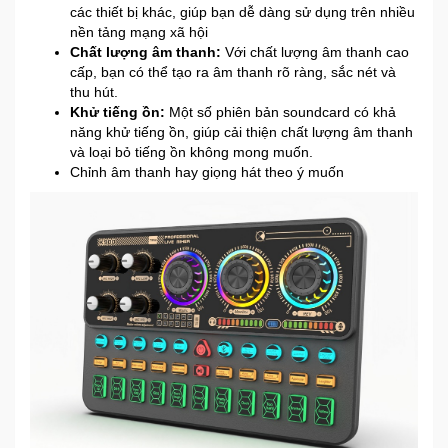
các thiết bị khác, giúp bạn dễ dàng sử dụng trên nhiều
nền tảng mạng xã hội
Ô
Chất lượng âm thanh:
Với chất lượng âm thanh cao
cấp, bạn có thể tạo ra âm thanh rõ ràng, sắc nét và
Tô
thu hút.
-
Khử tiếng ồn:
Một số phiên bản soundcard có khả
Xe
năng khử tiếng ồn, giúp cải thiện chất lượng âm thanh
Máy
và loại bỏ tiếng ồn không mong muốn.
Chỉnh âm thanh hay giọng hát theo ý muốn
Đồ
chơi
công
nghệ
Dịch
vụ
-
Giải
pháp
-
Voucher