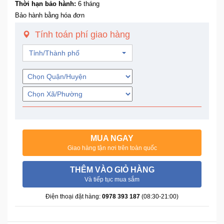
Thời hạn bảo hành:
6 tháng
Trí
Bảo hành bằng hóa đơn
Tính toán phí giao hàng
Đồ
Điện
Tỉnh/Thành phố
Gia
Dụng
Máy
Ảnh-
Máy
bay
flycam
MUA NGAY
Giao hàng tận nơi trên toàn quốc
Đồ
THÊM VÀO GIỎ HÀNG
Chơi
Và tiếp tục mua sắm
Trẻ
Điện thoại đặt hàng:
0978 393 187
(08:30-21:00)
Em