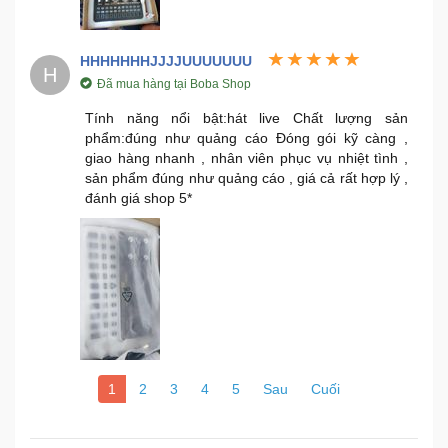
HHHHHHHJJJJUUUUUUU
H
Đã mua hàng tại Boba Shop
Tính năng nổi bật:hát live Chất lượng sản
phẩm:đúng như quảng cáo Đóng gói kỹ càng ,
giao hàng nhanh , nhân viên phục vụ nhiệt tình ,
sản phẩm đúng như quảng cáo , giá cả rất hợp lý ,
đánh giá shop 5*
1
2
3
4
5
Sau
Cuối