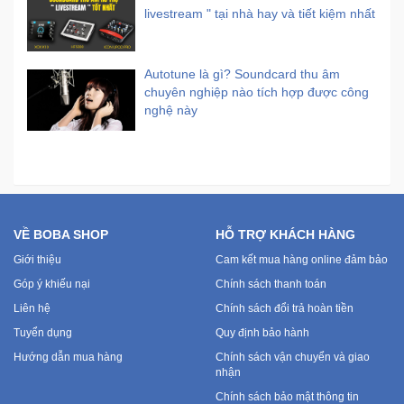
livestream " tại nhà hay và tiết kiệm nhất
Autotune là gì? Soundcard thu âm
chuyên nghiệp nào tích hợp được công
nghệ này
VỀ BOBA SHOP
HỖ TRỢ KHÁCH HÀNG
Giới thiệu
Cam kết mua hàng online đảm bảo
Góp ý khiếu nại
Chính sách thanh toán
Liên hệ
Chính sách đổi trả hoàn tiền
Tuyển dụng
Quy định bảo hành
Hướng dẫn mua hàng
Chính sách vận chuyển và giao
nhận
Chính sách bảo mật thông tin