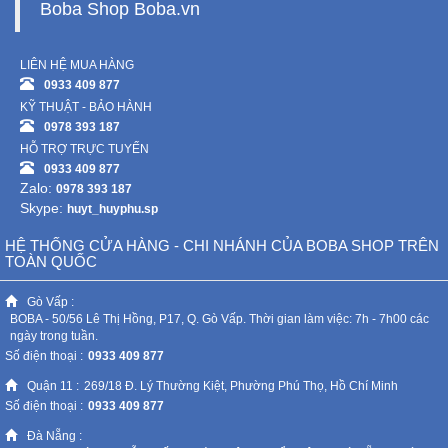
Boba Shop Boba.vn
LIÊN HỆ MUA HÀNG
0933 409 877
KỸ THUẬT - BẢO HÀNH
0978 393 187
HỖ TRỢ TRỰC TUYẾN
0933 409 877
Zalo:
0978 393 187
Skype:
huyt_huyphu.sp
HỆ THỐNG CỬA HÀNG - CHI NHÁNH CỦA BOBA SHOP TRÊN
TOÀN QUỐC
Gò Vấp :
BOBA - 50/56 Lê Thị Hồng, P17, Q. Gò Vấp. Thời gian làm việc: 7h - 7h00 các
ngày trong tuần.
Số điện thoại :
0933 409 877
Quận 11 :
269/18 Đ. Lý Thường Kiệt, Phường Phú Thọ, Hồ Chí Minh
Số điện thoại :
0933 409 877
Đà Nẵng :