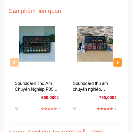
Đồng
Hồ
Sản phẩm liên quan
-
Phụ
Kiện
Nhà
Cửa
Và
Đời
Sống
Soundcard Thu Âm
Soundcard thu âm
Máy
Chuyên Nghiệp P99 -
chuyên nghiệp
Tính
Live Stream Chuyên
bluetooth SK300 -
-
690,000₫
790,000₫
Nghiệp Cắm Là Chạy
English version
Thiết
Bị
0
60
Văn
Phòng