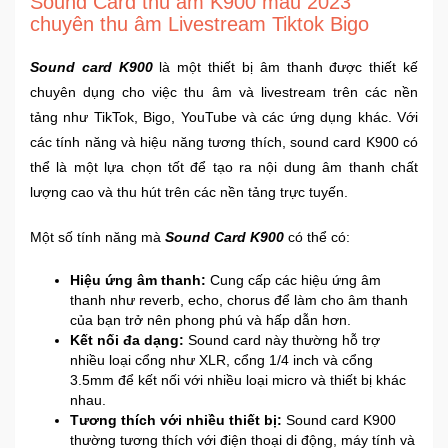
Sound Card thu âm K900 mẫu 2023
Sức
chuyên thu âm Livestream Tiktok Bigo
Khỏe
-
Sound card K900
là một thiết bị âm thanh được thiết kế
Làm
chuyên dụng cho việc thu âm và livestream trên các nền
Đẹp
tảng như TikTok, Bigo, YouTube và các ứng dụng khác. Với
các tính năng và hiệu năng tương thích, sound card K900 có
Thiết
thể là một lựa chọn tốt để tạo ra nội dung âm thanh chất
Bị
lượng cao và thu hút trên các nền tảng trực tuyến.
Y
Tế
Một số tính năng mà
Sound Card K900
có thể có:
-
Dụng
Hiệu ứng âm thanh:
Cung cấp các hiệu ứng âm
Cụ
thanh như reverb, echo, chorus để làm cho âm thanh
Massage
của bạn trở nên phong phú và hấp dẫn hơn.
Kết nối đa dạng:
Sound card này thường hỗ trợ
Thể
nhiều loại cổng như XLR, cổng 1/4 inch và cổng
3.5mm để kết nối với nhiều loại micro và thiết bị khác
Thao
nhau.
-
Tương thích với nhiều thiết bị:
Sound card K900
Dã
thường tương thích với điện thoại di động, máy tính và
Ngoại