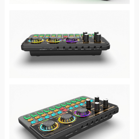
Mẹ
Và
Bé