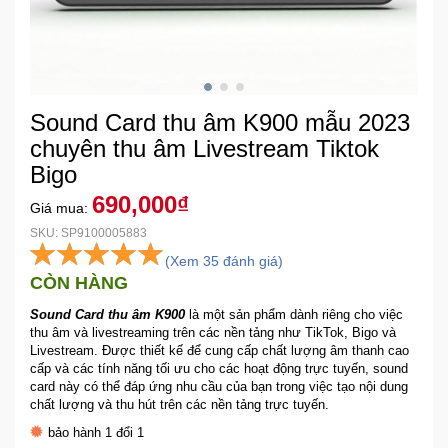
Khuyến
Mãi
Sound Card thu âm K900 mẫu 2023
Thiết
bị
chuyên thu âm Livestream Tiktok
âm
Bigo
thanh
690,000₫
Giá mua:
SKU: SP9100005883
Phụ
(Xem 35 đánh giá)
Kiện
CÒN HÀNG
Công
Nghệ
Sound Card thu âm K900
là một sản phẩm dành riêng cho việc
thu âm và livestreaming trên các nền tảng như TikTok, Bigo và
Livestream. Được thiết kế để cung cấp chất lượng âm thanh cao
Tivi
cấp và các tính năng tối ưu cho các hoạt động trực tuyến, sound
-
card này có thể đáp ứng nhu cầu của bạn trong việc tạo nội dung
Thiết
chất lượng và thu hút trên các nền tảng trực tuyến.
Bị
bảo hành 1 đổi 1
Giải