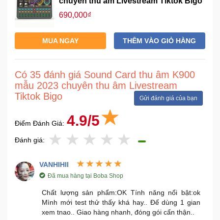
chuyên thu âm Livestream Tiktok Bigo
690,000₫
MUA NGAY
THÊM VÀO GIỎ HÀNG
Có 35 đánh giá Sound Card thu âm K900
mẫu 2023 chuyên thu âm Livestream
Tiktok Bigo
Gửi đánh giá của bạn
4.9/5
Điểm Đánh Giá:
Đánh giá:
VANHIHII
Đã mua hàng tại Boba Shop
Chất lượng sản phẩm:OK Tính năng nổi bật:ok
Mình mới test thử thấy khá hay.. Để dùng 1 gian
xem tnao.. Giao hàng nhanh, đóng gói cẩn thận..