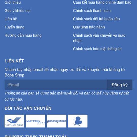
Đồng
Giới thiệu
Cam kết mua hàng online đảm bảo
Hồ
Góp ý khiếu nại
Chính sách thanh toán
-
Liên hệ
Chính sách đổi trả hoàn tiền
Phụ
Kiện
Tuyển dụng
Quy định bảo hành
Hướng dẫn mua hàng
Chính sách vận chuyển và giao
nhận
Nhà
Chính sách bảo mật thông tin
Cửa
Và
LIÊN KẾT
Đời
Sống
Nhanh tay nhập email để nhận ngay ưu đãi và khuyến mãi khủng từ
Boba Shop
Đăng ký
Máy
Tính
Thông tin của bạn sẽ được bảo mật tuyệt đối và bạn có thể hủy đăng ký bất
-
cứ lúc nào.
Thiết
ĐỐI TÁC VẬN CHUYỂN
Bị
Văn
Phòng