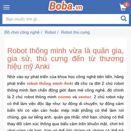
×
0
Đăng
nhập
Đồ chơi công nghệ
Robot
Robot thú cưng
/
Đăng
ký
Robot thông minh vừa là quản gia,
gia sử, thú cưng đến từ thương
hiệu mỹ Anki
Trang
Chủ
Nhờ vào sự phát triển của khoa học công nghệ tiên tiến, hãng
phát triển
robot thông minh Anki
đã cho ra đời 2 chú robot
thông minh làm chấn động giới đam mê công nghệ, đó chính
Đang
là 2 chú robot thông minh
cozmo
và
vector
. 2 chú robot này
Hot
có thể làm việc độc lập như: tự động di chuyển, tự động cảm
biến khi có vận cản hoặc mép mặt phẳng có thể làm rơi
Bán
chúng, gia sư tiếng anh, quản gia nhắc nhở bạn, chúng có thể
Chạy
thay đổi cảm xúc thông qua biểu cảm trên khuôn mặt, chơi trò
chơi cùng với bạn, bạn có thể hỏi chúng và chúng có thể trả