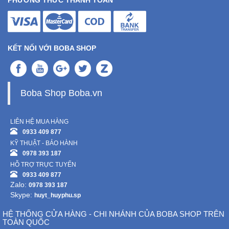
PHƯƠNG THỨC THANH TOÁN
Sức
Khỏe
-
Làm
KẾT NỐI VỚI BOBA SHOP
Đẹp
Thiết
Bị
Boba Shop Boba.vn
Y
Tế
LIÊN HỆ MUA HÀNG
-
0933 409 877
Dụng
KỸ THUẬT - BẢO HÀNH
Cụ
0978 393 187
Massage
HỖ TRỢ TRỰC TUYẾN
0933 409 877
Thể
Zalo:
0978 393 187
Thao
Skype:
huyt_huyphu.sp
-
HỆ THỐNG CỬA HÀNG - CHI NHÁNH CỦA BOBA SHOP TRÊN
Dã
TOÀN QUỐC
Ngoại