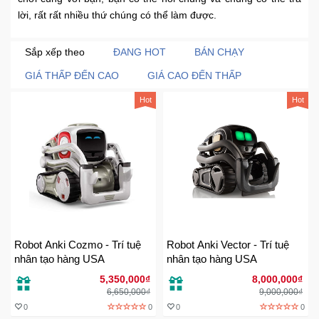
lời, rất rất nhiều thứ chúng có thể làm được.
Khuyến
Mãi
Sắp xếp theo
ĐANG HOT
BÁN CHẠY
GIÁ THẤP ĐẾN CAO
GIÁ CAO ĐẾN THẤP
Thiết
Hot
Hot
bị
âm
thanh
Phụ
Kiện
Công
Nghệ
Robot Anki Cozmo - Trí tuệ
Robot Anki Vector - Trí tuệ
Tivi
nhân tạo hàng USA
nhân tạo hàng USA
-
5,350,000₫
8,000,000₫
Thiết
6,650,000₫
9,000,000₫
Bị
0
0
0
0
Giải