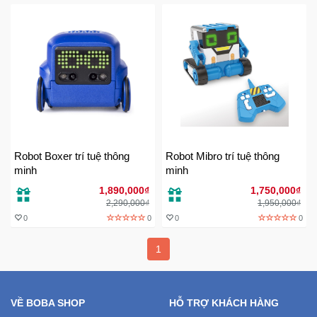
Trí
Đồ
Điện
Gia
Dụng
Máy
Ảnh-
Robot Boxer trí tuệ thông
Robot Mibro trí tuệ thông
Máy
minh
minh
bay
1,890,000₫
1,750,000₫
flycam
2,290,000₫
1,950,000₫
0
0
0
0
Đồ
1
Chơi
Trẻ
Em
VỀ BOBA SHOP
HỖ TRỢ KHÁCH HÀNG