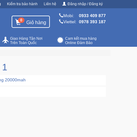
g
Kiểm tra bảo hành
Liên hệ
Đăng nhập / Đăng ký
Mobi:
0933 409 877
0
Viettel:
0978 393 187
Giỏ hàng
Giao Hàng Tận Nơi
Cam kết mua hàng
Trên Toàn Quốc
Online Đảm Bảo
 1
ong 20000mah