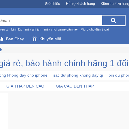
Giới thiệu
Hỗ trợ khách hàng
Kiểm tra đơn hàn
treo tv
kính lúp
máy ghi âm
máy chơi game cầm tay
Micro cho điện thoại
Bán Chạy
Khuyến Mãi
ah
á rẻ, bảo hành chính hãng 1 đổi
òng không dây cho iphone
sạc dự phòng không dây qi
pin du ph
GIÁ THẤP ĐẾN CAO
GIÁ CAO ĐẾN THẤP