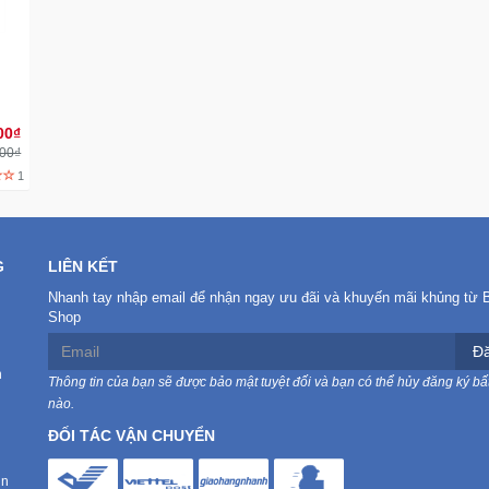
00₫
000₫
1
G
LIÊN KẾT
Nhanh tay nhập email để nhận ngay ưu đãi và khuyến mãi khủng từ 
Shop
Đă
n
Thông tin của bạn sẽ được bảo mật tuyệt đối và bạn có thể hủy đăng ký bất
nào.
ĐỐI TÁC VẬN CHUYỂN
in