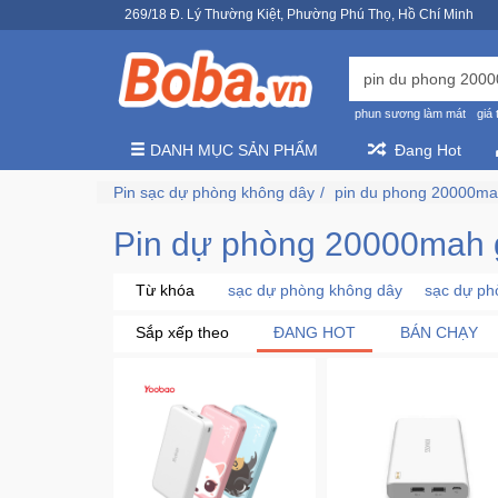
269/18 Đ. Lý Thường Kiệt, Phường Phú Thọ, Hồ Chí Minh
phun sương làm mát
giá 
DANH MỤC SẢN PHẨM
Đang Hot
Pin sạc dự phòng không dây
pin du phong 20000m
Pin dự phòng 20000mah gi
Từ khóa
sạc dự phòng không dây
sạc dự ph
Sắp xếp theo
ĐANG HOT
BÁN CHẠY