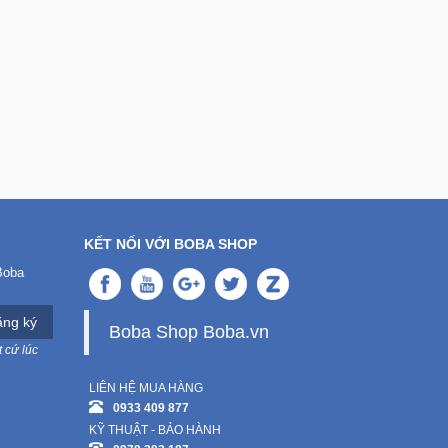
KẾT NỐI VỚI BOBA SHOP
Boba
ng ký
Boba Shop Boba.vn
 cứ lúc
LIÊN HỆ MUA HÀNG
0933 409 877
KỸ THUẬT - BẢO HÀNH