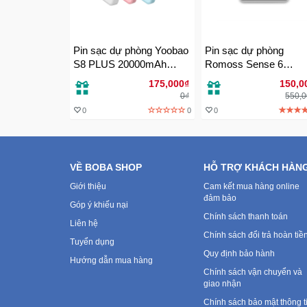
Pin sạc dự phòng Yoobao
Pin sạc dự phòng
S8 PLUS 20000mAh
Romoss Sense 6
[CHÍNH HÃNG]
20000mAh
175,000₫
150,0
0₫
550,
0
0
0
VỀ BOBA SHOP
HỖ TRỢ KHÁCH HÀN
Giới thiệu
Cam kết mua hàng online
đảm bảo
Góp ý khiếu nại
Chính sách thanh toán
Liên hệ
Chính sách đổi trả hoàn tiề
Tuyển dụng
Quy định bảo hành
Hướng dẫn mua hàng
Chính sách vận chuyển và
giao nhận
Chính sách bảo mật thông t