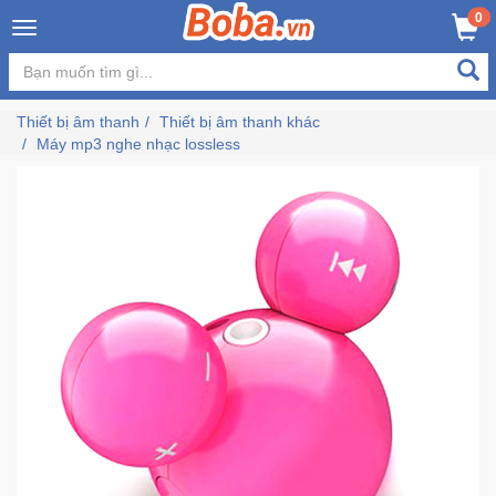
×
0
MUA NGAY
GIỎ HÀNG
Đăng
nhập
Thiết bị âm thanh
Thiết bị âm thanh khác
/
Máy mp3 nghe nhạc lossless
Đăng
ký
Trang
Chủ
Đang
Hot
Bán
Chạy