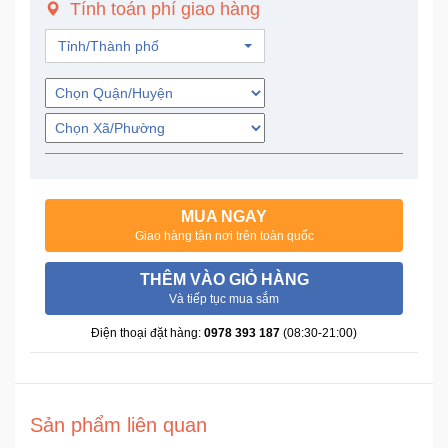
Tính toán phí giao hàng
Trí
Tỉnh/Thành phố
Đồ
Điện
Gia
Dụng
Máy
Ảnh-
MUA NGAY
Máy
Giao hàng tận nơi trên toàn quốc
bay
flycam
THÊM VÀO GIỎ HÀNG
Và tiếp tục mua sắm
Đồ
Điện thoại đặt hàng:
0978 393 187
(08:30-21:00)
Chơi
Trẻ
Em
Sản phẩm liên quan