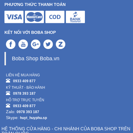
PHƯƠNG THỨC THANH TOÁN
KẾT NỐI VỚI BOBA SHOP
Boba Shop Boba.vn
LIÊN HỆ MUA HÀNG
0933 409 877
KỸ THUẬT - BẢO HÀNH
0978 393 187
HỖ TRỢ TRỰC TUYẾN
0933 409 877
Zalo:
0978 393 187
Skype:
huyt_huyphu.sp
HỆ THỐNG CỬA HÀNG - CHI NHÁNH CỦA BOBA SHOP TRÊN