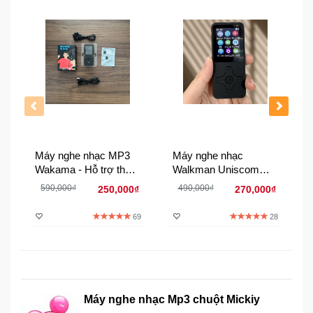
Đồng
Hồ
-
Phụ
Kiện
Nhà
Cửa
Và
Đời
Máy nghe nhạc MP3
Máy nghe nhạc
Sống
Wakama - Hỗ trợ thẻ
Walkman Uniscom
128Gb
X01A
590,000₫
490,000₫
250,000₫
270,000₫
Máy
Tính
69
28
-
Thiết
Bị
Văn
Phòng
Máy nghe nhạc Mp3 chuột Mickiy