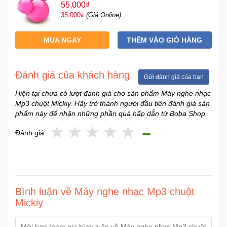
55,000₫
Sức
35,000₫
(Giá Online)
Khỏe
-
MUA NGAY
THÊM VÀO GIỎ HÀNG
Làm
Đẹp
Đánh giá của khách hàng
Gửi đánh giá của bạn
Thiết
Bị
Hiện tại chưa có lượt đánh giá cho sản phẩm Máy nghe nhạc
Y
Mp3 chuột Mickiy. Hãy trở thành người đầu tiên đánh giá sản
Tế
phẩm này để nhận những phần quà hấp dẫn từ Boba Shop.
-
Dụng
Đánh giá:
Cụ
Massage
Thể
Bình luận về Máy nghe nhạc Mp3 chuột
Thao
Mickiy
-
Dã
Ngoại