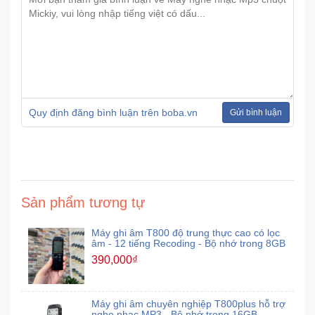
Ô
Tô
-
Xe
Máy
Quy định đăng bình luận trên boba.vn
Gửi bình luận
Đồ
chơi
công
nghệ
Sản phẩm tương tự
Dịch
Máy ghi âm T800 độ trung thực cao có lọc
vụ
âm - 12 tiếng Recoding - Bộ nhớ trong 8GB
-
390,000₫
Giải
pháp
-
Máy ghi âm chuyên nghiệp T800plus hỗ trợ
Voucher
nghe nhạc MP3 - Bộ nhớ trong 16GB