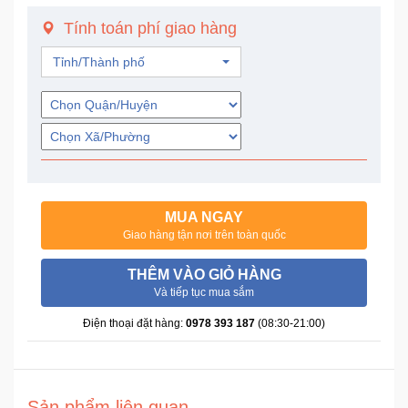
Trí
Tính toán phí giao hàng
Tỉnh/Thành phố
Đồ
Điện
Gia
Dụng
Máy
Ảnh-
Máy
MUA NGAY
bay
Giao hàng tận nơi trên toàn quốc
flycam
THÊM VÀO GIỎ HÀNG
Và tiếp tục mua sắm
Đồ
Chơi
Điện thoại đặt hàng:
0978 393 187
(08:30-21:00)
Trẻ
Em
Sản phẩm liên quan