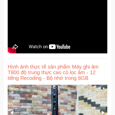
Sức
Khỏe
-
Làm
Đẹp
Thiết
Bị
Y
Tế
-
Hình ảnh thực tế sản phẩm Máy ghi âm
Dụng
T800 độ trung thực cao có lọc âm - 12
Cụ
tiếng Recoding - Bộ nhớ trong 8GB
Massage
Thể
Thao
-
Dã
Ngoại