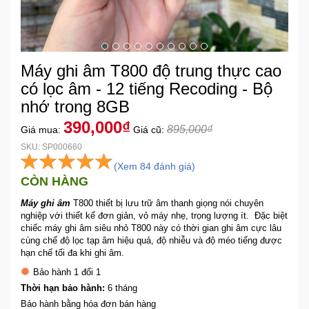
Khuyến
Mãi
Máy ghi âm T800 độ trung thực cao
Thiết
có lọc âm - 12 tiếng Recoding - Bộ
bị
nhớ trong 8GB
âm
390,000₫
thanh
895,000₫
Giá mua:
Giá cũ:
SKU: SP000660
Phụ
(Xem 84 đánh giá)
CÒN HÀNG
Kiện
Công
Máy ghi âm
T800 thiết bị lưu trữ âm thanh giọng nói chuyên
Nghệ
nghiệp với thiết kế đơn giản, vỏ máy nhẹ, trọng lượng ít. Đặc biệt
chiếc máy ghi âm siêu nhỏ T800 này có thời gian ghi âm cực lâu
cùng chế độ lọc tạp âm hiệu quả, độ nhiễu và độ méo tiếng được
Tivi
hạn chế tối đa khi ghi âm.
-
Bảo hành 1 đổi 1
Thiết
Thời hạn bảo hành:
6 tháng
Bị
Bảo hành bằng hóa đơn bán hàng
Giải