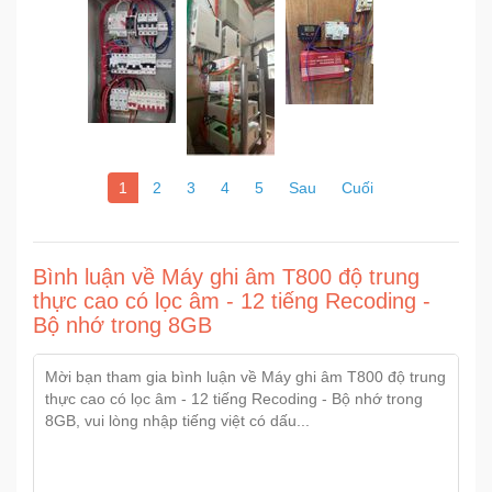
1
2
3
4
5
Sau
Cuối
Bình luận về Máy ghi âm T800 độ trung
thực cao có lọc âm - 12 tiếng Recoding -
Bộ nhớ trong 8GB