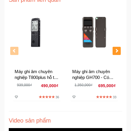
Đồng
Hồ
-
Phụ
Kiện
Nhà
Cửa
Và
Đời
Sống
Máy ghi âm chuyên
Máy ghi âm chuyên
nghiệp T800plus hỗ trợ
nghiệp GH700 - Có
Máy
nghe nhạc MP3 - Bộ
micro ngoài đi kèm
939,000₫
1,350,000₫
490,000₫
695,000₫
Tính
nhớ trong 16GB
-
36
33
Thiết
Bị
Văn
Phòng
Video sản phẩm