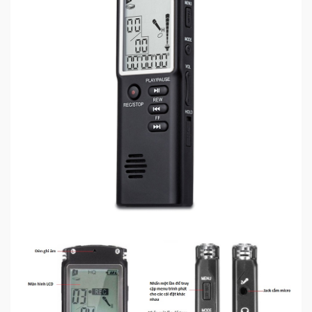
Mẹ
Và
Bé