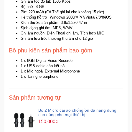
Ghi âm tốc độ bit: 1536 Kbps
Bộ nhớ: 8 GB
Pin: 220 mAh (Có Thể ghi lại cho khoảng 15 giờ)
Hệ thống hỗ trợ: Windows 2000/XP/7/Vista/7/8/8/iOS
Kích thước sản phẩm: 3.8x1.3x0.47 in
Định dạng ghi âm: MP3, WMV
Ghi âm nguồn: Điện Thoại ghi âm, Tích hợp MIC
Ghi âm lưu trữ: thượng thu âm cho 12 giờ
Bộ phụ kiện sản phẩm bao gồm
1 x 8GB Digital Voice Recorder
1 x USB cable cáp kết nối
1 x Mic ngoài External Microphone
1 x Tai nghe earphone
Sản phẩm tương tự
Bộ 2 Micro cài áo chống ồn đa năng dùng
cho dùng cho mọi thiết bị
150,000₫