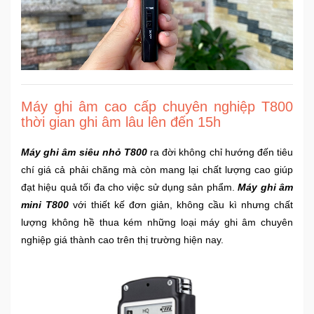
Ô
Tô
-
Xe
Máy
Máy ghi âm cao cấp chuyên nghiệp T800
thời gian ghi âm lâu lên đến 15h
Đồ
chơi
Máy ghi âm siêu nhỏ T800
ra đời không chỉ hướng đến tiêu
công
chí giá cả phải chăng mà còn mang lại chất lượng cao giúp
nghệ
đạt hiệu quả tối đa cho việc sử dụng sản phẩm.
Máy ghi âm
mini T800
với thiết kế đơn giản, không cầu kì nhưng chất
Dịch
lượng không hề thua kém những loại máy ghi âm chuyên
vụ
nghiệp giá thành cao trên thị trường hiện nay.
-
Giải
pháp
-
Voucher