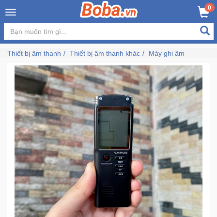
×
0
MUA NGAY
GIỎ HÀNG
Đăng
nhập
Thiết bị âm thanh
Thiết bị âm thanh khác
Máy ghi âm
/
Đăng
ký
Trang
Chủ
Đang
Hot
Bán
Chạy