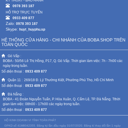
KỸ THUẬT - BẢO HÀNH
0978 393 187
HỖ TRỢ TRỰC TUYẾN
0933 409 877
Zalo:
0978 393 187
Skype:
huyt_huyphu.sp
HỆ THỐNG CỬA HÀNG - CHI NHÁNH CỦA BOBA SHOP TRÊN
TOÀN QUỐC
Gò Vấp :
BOBA - 50/56 Lê Thị Hồng, P17, Q. Gò Vấp. Thời gian làm việc: 7h - 7h00 các
ngày trong tuần.
Số điện thoại :
0933 409 877
Quận 11 :
269/18 Đ. Lý Thường Kiệt, Phường Phú Thọ, Hồ Chí Minh
Số điện thoại :
0933 409 877
Đà Nẵng :
BOBA - 41 Đoàn Nguyễn Tuấn, P. Hòa Xuân, Q. Cẩm Lệ, TP. Đà Nẵng. Tthời
gian làm việc: 08h00 - 17h00 các ngày trong tuần.
Số điện thoại :
0933 409 877
HỘ KINH DOANH VI TÍNH TOÀN PHÁT
GPKD số 41M8042355. Đăng ký lần đầu ngày 31/07/2020. Đăng kí thay đổi lần 1 ngày