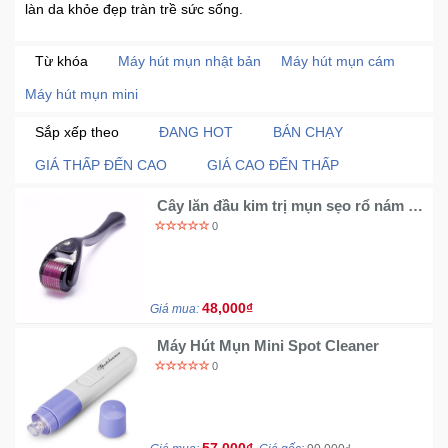
làn da khỏe đẹp tràn trề sức sống.
Trí
Từ khóa
Máy hút mụn nhật bản
Máy hút mụn cám
Đồ
Điện
Máy hút mụn mini
Gia
Sắp xếp theo
ĐANG HOT
BÁN CHẠY
Dụng
GIÁ THẤP ĐẾN CAO
GIÁ CAO ĐẾN THẤP
Máy
Cây lăn đầu kim trị mụn sẹo rổ nám -
Ảnh-
Nano mũi kim siêu nhỏ
0
Máy
bay
flycam
48,000₫
Giá mua:
Đồ
Máy Hút Mụn Mini Spot Cleaner
Chơi
0
Trẻ
Em