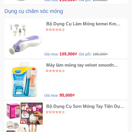
Giá mua:
Giá gốc:
299,000₫
Dụng cụ chăm sóc móng
Bộ Dụng Cụ Làm Móng kemei Km
3522
0
105,000₫
Giá mua:
Giá gốc:
185,000₫
Máy làm móng tay velvet smooth
scholl
0
95,000₫
Giá mua:
​Bộ Dụng Cụ Sơn Móng Tay Tiện Dụng
Nail Perfect
0