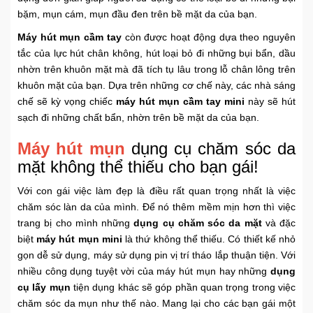
bặm, mụn cám, mụn đầu đen trên bề mặt da của bạn.
Khuyến
Mãi
Máy hút mụn cầm tay
còn được hoạt động dựa theo nguyên
tắc của lực hút chân không, hút loại bỏ đi những bụi bẩn, dầu
nhờn trên khuôn mặt mà đã tích tụ lâu trong lỗ chân lông trên
Thiết
khuôn mặt của bạn. Dựa trên những cơ chế này, các nhà sáng
bị
chế sẽ kỳ vọng chiếc
máy hút mụn cầm tay mini
này sẽ hút
âm
sạch đi những chất bẩn, nhờn trên bề mặt da của bạn.
thanh
Máy hút mụn
dụng cụ chăm sóc da
mặt không thể thiếu cho bạn gái!
Phụ
Kiện
Với con gái việc làm đẹp là điều rất quan trọng nhất là việc
Công
chăm sóc làn da của mình. Để nó thêm mềm mịn hơn thì việc
Nghệ
trang bị cho mình những
dụng cụ chăm sóc da mặt
và
đặc
biệt
máy hút mụn mini
là thứ không thể thiếu. Có thiết kế nhỏ
Tivi
gọn dễ sử dụng, máy sử dụng pin vị trí tháo lắp thuận tiện. Với
-
nhiều công dụng tuyệt vời của máy hút mụn hay những
dụng
Thiết
cụ lấy mụn
tiện dụng
khác sẽ góp phần quan trọng trong việc
Bị
chăm sóc da mụn như thế nào. Mang lại cho các bạn gái một
Giải