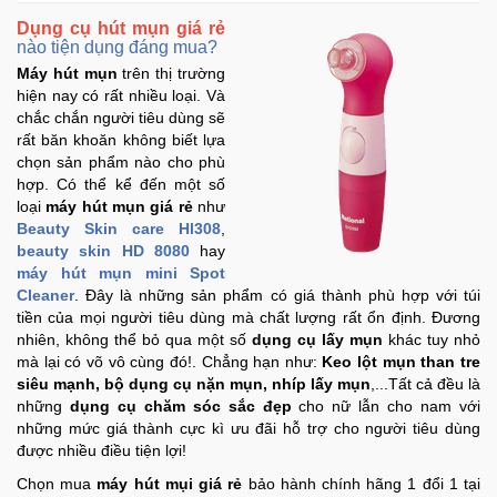
Dụng cụ hút mụn giá rẻ
nào tiện dụng đáng mua?
Máy hút mụn
trên thị trường
hiện nay có rất nhiều loại. Và
chắc chắn người tiêu dùng sẽ
rất băn khoăn không biết lựa
chọn sản phẩm nào cho phù
hợp. Có thể kể đến một số
loại
máy hút mụn giá rẻ
như
Beauty Skin care Hl308
,
beauty skin HD 8080
hay
máy hút mụn mini Spot
Cleaner
. Đây là những sản phẩm có giá thành phù hợp với túi
tiền của mọi người tiêu dùng mà chất lượng rất ổn định. Đương
nhiên, không thể bỏ qua một số
dụng cụ lấy mụn
khác tuy nhỏ
mà lại có võ vô cùng đó!. Chẳng hạn như:
Keo lột mụn than tre
siêu mạnh, bộ dụng cụ nặn mụn, nhíp lấy mụn
,...Tất cả đều là
những
dụng cụ chăm sóc sắc đẹp
cho nữ lẫn cho nam với
những mức giá thành cực kì ưu đãi hỗ trợ cho người tiêu dùng
được nhiều điều tiện lợi!
Chọn mua
máy hút mụi giá rẻ
bảo hành chính hãng 1 đổi 1 tại