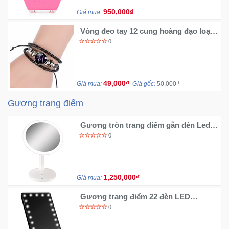
950,000₫
Giá mua:
Vòng đeo tay 12 cung hoàng đạo loại
1
0
49,000₫
Giá mua:
Giá gốc:
50,000₫
Gương trang điểm
Gương tròn trang điểm gắn đèn Led
Rio MMTS
0
1,250,000₫
Giá mua:
Gương trang điểm 22 đèn LED
TXA756
0