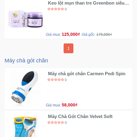
Keo lột mụn than tre Greenbon siêu
Sức
mạnh
0
Khỏe
-
Làm
Đẹp
125,000₫
Giá mua:
Giá gốc:
175,000₫
Thiết
1
Bị
Máy chà gót chân
Y
Tế
Máy chà gót chân Carmen Pedi Spin
-
Dụng
0
Cụ
Massage
58,000₫
Giá mua:
Thể
Máy Chà Gót Chân Velvet Soft
Thao
-
0
Dã
Ngoại