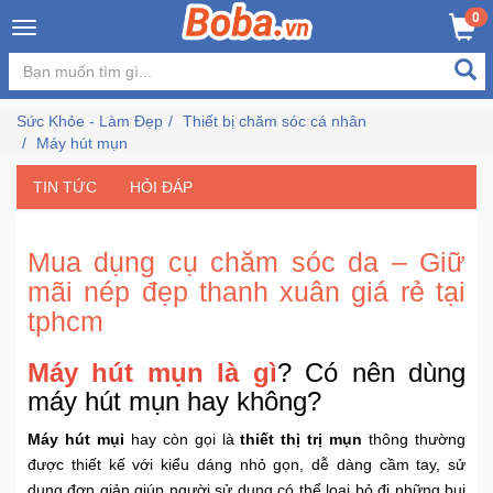
×
0
Đăng
nhập
Sức Khỏe - Làm Đẹp
Thiết bị chăm sóc cá nhân
/
Máy hút mụn
Đăng
ký
TIN TỨC
HỎI ĐÁP
Mua dụng cụ chăm sóc da – Giữ
Trang
mãi nép đẹp thanh xuân giá rẻ tại
Chủ
tphcm
Đang
Máy hút mụn là gì
? Có nên dùng
Hot
máy hút mụn hay không?
Bán
Máy hút mụi
hay còn gọi là
thiết thị trị mụn
thông thường
Chạy
được thiết kế với kiểu dáng nhỏ gọn, dễ dàng cầm tay, sử
dụng đơn giản giúp người sử dụng có thể loại bỏ đi những bụi