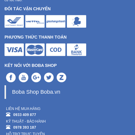
cứ lúc nào.
ĐỐI TÁC VẬN CHUYỂN
PHƯƠNG THỨC THANH TOÁN
KẾT NỐI VỚI BOBA SHOP
Boba Shop Boba.vn
LIÊN HỆ MUA HÀNG
0933 409 877
KỸ THUẬT - BẢO HÀNH
0978 393 187
HỖ TRỢ TRỰC TUYẾN