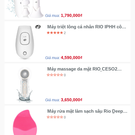
Mẹ
1,790,000₫
Giá mua:
Và
Bé
Máy triệt lông cá nhân RIO IPHH công
nghệ IPL nhập khẩu Anh Quốc
2
4,590,000₫
Giá mua:
Máy massage da mặt RIO CESO2
nhập khẩu Anh CHÍNH HÃNG
0
3,650,000₫
Giá mua:
Máy rửa mặt làm sạch sâu Rio Deep
Skin Cleanser FADC [CHÍNH HÃNG]
0