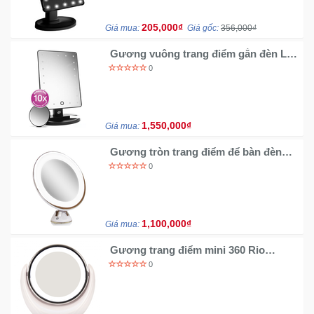
205,000₫
Giá mua:
Giá gốc:
356,000₫
Gương vuông trang điểm gắn đèn Led
Rio MMSP
0
1,550,000₫
Giá mua:
Gương tròn trang điểm để bàn đèn
Led Rio MMSU
0
1,100,000₫
Giá mua:
Gương trang điểm mini 360 Rio
MMLD
0