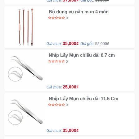
57,000₫
Giá mua:
Giá gốc:
90,000₫
Đồng
Hồ
Bộ dụng cụ nặn mụn 4 món
-
0
Phụ
Kiện
35,000₫
Giá mua:
Giá gốc:
55,000₫
Nhà
Cửa
Nhíp Lấy Mụn chiều dài 8.7 cm
Và
0
Đời
Sống
25,000₫
Giá mua:
Máy
Tính
Nhíp Lấy Mụn chiều dài 11.5 Cm
-
0
Thiết
Bị
Văn
Phòng
35,000₫
Giá mua: