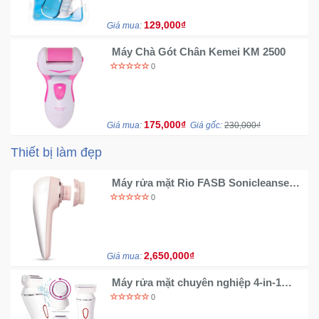
129,000₫
Giá mua:
Ô
Máy Chà Gót Chân Kemei KM 2500
Tô
-
0
Xe
Máy
175,000₫
Giá mua:
Giá gốc:
230,000₫
Đồ
Thiết bị làm đẹp
chơi
công
nghệ
Máy rửa mặt Rio FASB Sonicleanse
Pure nhập khẩu Anh
0
Dịch
vụ
-
2,650,000₫
Giá mua:
Giải
pháp
Máy rửa mặt chuyên nghiệp 4-in-1
Lady Shaver & Facial Brush
-
0
Voucher