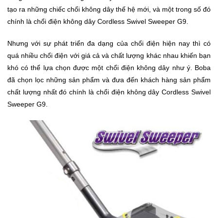
tạo ra những chiếc chổi không dây thế hệ mới, và một trong số đó
Khuyến
chính là chổi điện không dây Cordless Swivel Sweeper G9.
Mãi
Nhưng với sự phát triển đa dạng của chổi điện hiện nay thì có
quá nhiều chổi điện với giá cả và chất lượng khác nhau khiến bạn
Thiết
khó có thể lựa chọn được một chổi điện không dây như ý. Boba
bị
âm
đã chọn lọc những sản phẩm và đưa đến khách hàng sản phẩm
thanh
chất lượng nhất đó chính là chổi điện không dây Cordless Swivel
Sweeper G9.
Phụ
Kiện
Công
Nghệ
Tivi
-
Thiết
Bị
Giải