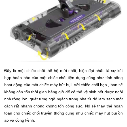
Trí
Đồ
Điện
Gia
Dụng
Máy
Ảnh-
Máy
Đây là một chiếc chổi thế hệ mới nhất, hiện đại nhất, là sự kết
bay
hợp hoàn hảo của một chiếc chổi tiện dụng cũng như tính năng
flycam
hoạt động của một chiếc máy hút bụi. Với chiếc chổi bạn , bạn sẽ
không còn tốn thời gian hàng giờ để có thể vệ sinh hết được ngôi
Đồ
nhà rộng lớn, quét từng ngõ ngách trong nhà từ đó làm sạch một
Chơi
Trẻ
cách rất nhanh chóng,không tốn công sức. Nó sẽ thay thế hoàn
Em
toàn cho chiếc chổi truyền thống cũng như chiếc máy hút bụi ồn
ào và cồng kềnh.