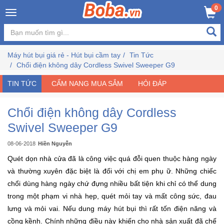
×
0
Đăng
nhập
Máy hút bụi giá rẻ - Hút bụi cầm tay
Tin Tức
/
Chổi điện không dây Cordless Swivel Sweeper G9
Đăng
ký
TIN TỨC
CẨM NANG MUA SẮM
HỎI ĐÁP
Chổi điện không dây Cordless
Trang
Swivel Sweeper G9
Chủ
08-06-2018
Hiền Nguyễn
Quét dọn nhà cửa đã là công việc quá đỗi quen thuộc hàng ngày
Đang
Hot
và thường xuyên đặc biệt là đối với chị em phụ ữ. Những chiếc
chổi dùng hàng ngày chứ đựng nhiều bất tiện khi chỉ có thể dung
trong một phạm vi nhà hẹp, quét mỏi tay và mất công sức, đau
Bán
Chạy
lưng và mỏi vai. Nếu dung máy hút bụi thì rất tốn điện năng và
cồng kềnh. Chính những điều này khiến cho nhà sản xuất đã chế