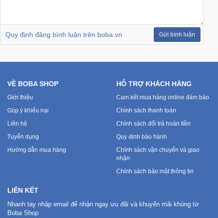
Ô
Quy định đăng bình luận trên boba.vn
Gửi bình luận
Tô
-
Xe
Máy
VỀ BOBA SHOP
HỖ TRỢ KHÁCH HÀNG
Đồ
Giới thiệu
Cam kết mua hàng online đảm bảo
chơi
Góp ý khiếu nại
Chính sách thanh toán
công
nghệ
Liên hệ
Chính sách đổi trả hoàn tiền
Tuyển dụng
Quy định bảo hành
Hướng dẫn mua hàng
Chính sách vận chuyển và giao
Dịch
nhận
vụ
-
Chính sách bảo mật thông tin
Giải
LIÊN KẾT
pháp
-
Nhanh tay nhập email để nhận ngay ưu đãi và khuyến mãi khủng từ
Voucher
Boba Shop