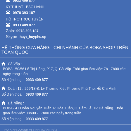
0933 409 877
KỸ THUẬT - BẢO HÀNH
0978 393 187
HỖ TRỢ TRỰC TUYẾN
0933 409 877
Zalo:
0978 393 187
Skype:
huyt_huyphu.sp
HỆ THỐNG CỬA HÀNG - CHI NHÁNH CỦA BOBA SHOP TRÊN
TOÀN QUỐC
Gò Vấp :
BOBA - 50/56 Lê Thị Hồng, P17, Q. Gò Vấp. Thời gian làm việc: 7h - 7h00 các
ngày trong tuần.
Số điện thoại :
0933 409 877
Quận 11 :
269/18 Đ. Lý Thường Kiệt, Phường Phú Thọ, Hồ Chí Minh
Số điện thoại :
0933 409 877
Đà Nẵng :
BOBA - 41 Đoàn Nguyễn Tuấn, P. Hòa Xuân, Q. Cẩm Lệ, TP. Đà Nẵng. Tthời
gian làm việc: 08h00 - 17h00 các ngày trong tuần.
Số điện thoại :
0933 409 877
HỘ KINH DOANH VI TÍNH TOÀN PHÁT