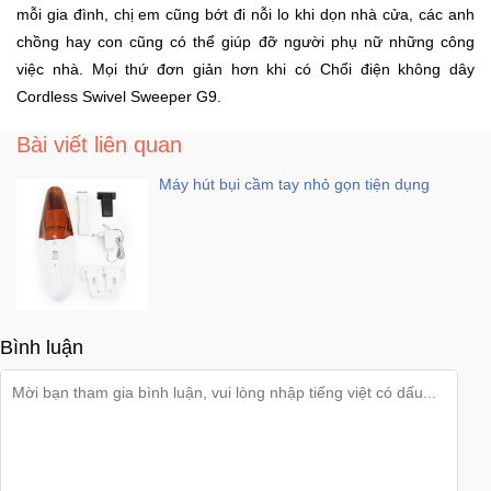
mỗi gia đình, chị em cũng bớt đi nỗi lo khi dọn nhà cửa, các anh
Sức
Khỏe
chồng hay con cũng có thể giúp đỡ người phụ nữ những công
-
việc nhà. Mọi thứ đơn giản hơn khi có Chổi điện không dây
Làm
Cordless Swivel Sweeper G9.
Đẹp
Bài viết liên quan
Thiết
Máy hút bụi cầm tay nhỏ gọn tiện dụng
Bị
Y
Tế
-
Dụng
Cụ
Massage
Bình luận
Thể
Thao
-
Dã
Ngoại