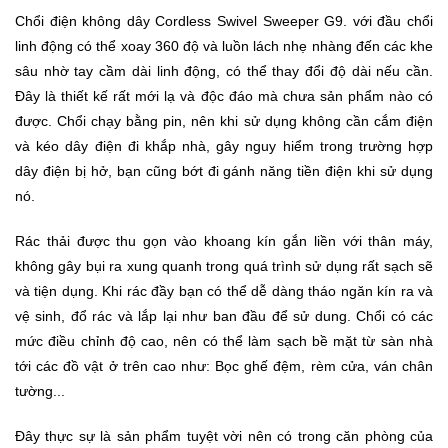
Đồng
Chổi điện không dây Cordless Swivel Sweeper G9. với đầu chổi
Hồ
-
linh động có thể xoay 360 độ và luồn lách nhẹ nhàng đến các khe
Phụ
sâu nhờ tay cầm dài linh động, có thể thay đổi độ dài nếu cần.
Kiện
Đây là thiết kế rất mới lạ và độc đáo mà chưa sản phẩm nào có
được. Chổi chạy bằng pin, nên khi sử dụng không cần cắm điện
Nhà
và kéo dây điện đi khắp nhà, gây nguy hiểm trong trường hợp
Cửa
dây điện bị hở, bạn cũng bớt đi gánh năng tiền điện khi sử dụng
Và
nó.
Đời
Sống
Rác thải được thu gọn vào khoang kín gắn liền với thân máy,
không gây bụi ra xung quanh trong quá trình sử dụng rất sạch sẽ
Máy
và tiện dụng. Khi rác đầy bạn có thể dễ dàng tháo ngăn kín ra và
Tính
vệ sinh, đổ rác và lắp lại như ban đầu để sử dung. Chổi có các
-
mức điều chỉnh độ cao, nên có thể làm sạch bề mặt từ sàn nhà
Thiết
tới các đồ vật ở trên cao như: Bọc ghế đệm, rèm cửa, ván chân
Bị
Văn
tường...
Phòng
Đây thực sự là sản phẩm tuyệt vời nên có trong căn phòng của