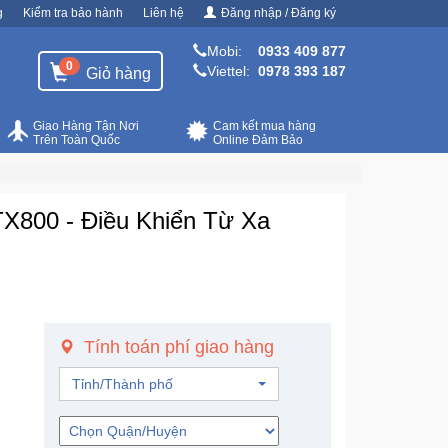
g
Kiểm tra bảo hành
Liên hệ
Đăng nhập / Đăng ký
Mobi:
0933 409 877
0
Viettel:
0978 393 187
Giỏ hàng
Giao Hàng Tận Nơi
Cam kết mua hàng
Trên Toàn Quốc
Online Đảm Bảo
X800 - Điều Khiển Từ Xa
Tính toán phí giao hàng
Tỉnh/Thành phố