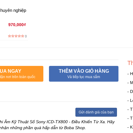
huyên nghiệp
970,000₫
0
T
UA NGAY
THÊM VÀO GIỎ HÀNG
- 
tận nơi trên toàn quốc
Và tiếp tục mua sắm
- 
- 
- L
- 
Gửi đánh giá của bạn
- 
Ghi Âm Kỹ Thuật Số Sony ICD-TX800 - Điều Khiển Từ Xa. Hãy
- 
ể nhận những phần quà hấp dẫn từ Boba Shop.