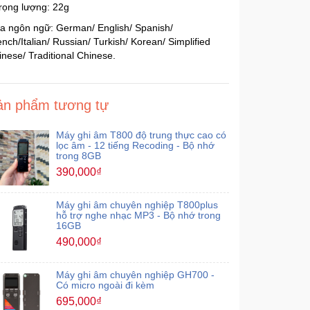
Trọng lượng: 22g
Đa ngôn ngữ: German/ English/ Spanish/
nch/Italian/ Russian/ Turkish/ Korean/ Simplified
inese/ Traditional Chinese.
ản phẩm tương tự
Máy ghi âm T800 độ trung thực cao có
lọc âm - 12 tiếng Recoding - Bộ nhớ
trong 8GB
390,000₫
Máy ghi âm chuyên nghiệp T800plus
hỗ trợ nghe nhạc MP3 - Bộ nhớ trong
16GB
490,000₫
Máy ghi âm chuyên nghiệp GH700 -
Có micro ngoài đi kèm
695,000₫