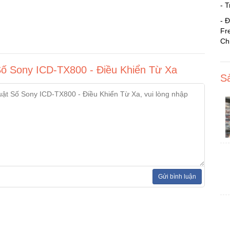
- 
- 
Fre
Ch
Số Sony ICD-TX800 - Điều Khiển Từ Xa
S
Gửi bình luận