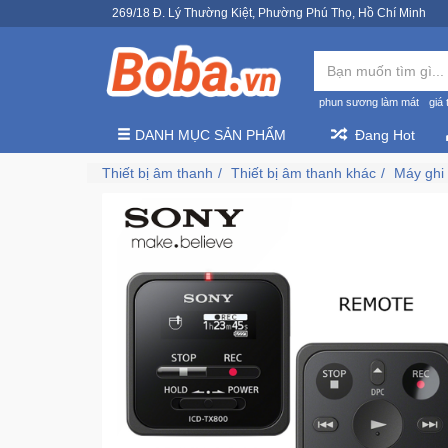
269/18 Đ. Lý Thường Kiệt, Phường Phú Thọ, Hồ Chí Minh
phun sương làm mát
giá 
DANH MỤC SẢN PHẨM
Đang Hot
Thiết bị âm thanh
Thiết bị âm thanh khác
Máy ghi