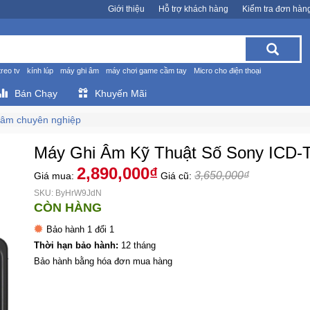
Giới thiệu
Hỗ trợ khách hàng
Kiểm tra đơn hàn
treo tv
kính lúp
máy ghi âm
máy chơi game cầm tay
Micro cho điện thoại
Bán Chạy
Khuyến Mãi
 âm chuyên nghiệp
Máy Ghi Âm Kỹ Thuật Số Sony ICD-T
2,890,000₫
3,650,000₫
Giá mua:
Giá cũ:
SKU: ByHrW9JdN
CÒN HÀNG
Bảo hành 1 đổi 1
Thời hạn bảo hành:
12 tháng
Bảo hành bằng hóa đơn mua hàng