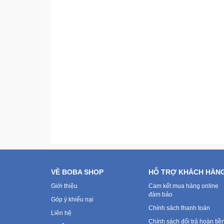
VỀ BOBA SHOP
HỖ TRỢ KHÁCH HÀN
Giới thiệu
Cam kết mua hàng online
đảm bảo
Góp ý khiếu nại
Chính sách thanh toán
Liên hệ
Chính sách đổi trả hoàn tiề