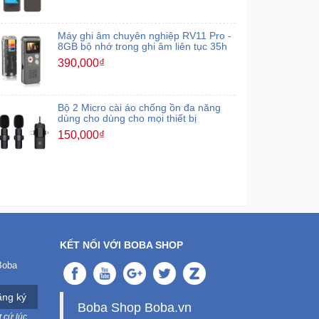
Máy ghi âm chuyên nghiệp RV11 Pro -
8GB bộ nhớ trong ghi âm liên tục 35h
390,000₫
Bộ 2 Micro cài áo chống ồn đa năng
dùng cho dùng cho mọi thiết bị
150,000₫
KẾT NỐI VỚI BOBA SHOP
Boba
ng ký
Boba Shop Boba.vn
 cứ lúc