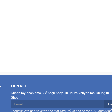
G
LIÊN KẾT
Nhanh tay nhập email để nhận ngay ưu đãi và khuyến mãi khủng từ 
Shop
Đă
n
Thông tin của bạn sẽ được bảo mật tuyệt đối và bạn có thể hủy đăng ký bất