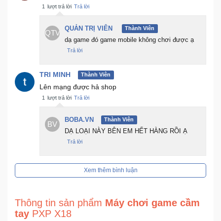
1
lượt trả lời
Trả lời
QUẢN TRỊ VIÊN
Thành Viên
QTV
dạ game đó game mobile không chơi được ạ
Trả lời
TRI MINH
Thành Viên
Lên mạng được hả shop
1
lượt trả lời
Trả lời
BOBA.VN
Thành Viên
BV
DẠ LOẠI NÀY BÊN EM HẾT HÀNG RỒI Ạ
Trả lời
Xem thêm bình luận
Thông tin sản phẩm
Máy chơi game cầm
tay
PXP X18