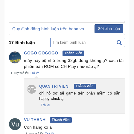
Quy định đăng bình luận trên boba.vn
Gửi bình luận
17
Bình luận
GOGO GOGOGO
Thành Viên
máy này bộ nhớ trong 32gb đúng không ạ? cách tải
phiên bản ROM có CH Play như nào ạ?
1
lượt trả lời
Trả lời
QUẢN TRỊ VIÊN
Thành Viên
QTV
chỉ hỗ trợ tải game trên phần mềm có sẵn
happy chick ạ
Trả lời
VU THANH
Thành Viên
Còn hàng ko ạ
1
lượt trả lời
Trả lời