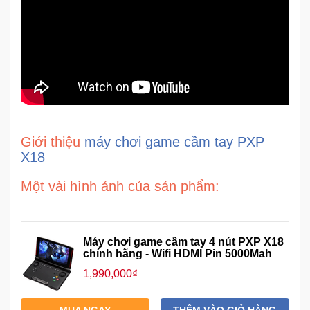
Ô
Tô
-
Xe
Máy
Đồ
Giới thiệu
máy chơi game cầm tay PXP
chơi
X18
công
nghệ
Một vài hình ảnh của sản phẩm
:
Dịch
vụ
Máy chơi game cầm tay 4 nút PXP X18
-
chính hãng - Wifi HDMI Pin 5000Mah
Giải
1,990,000₫
pháp
-
Voucher
MUA NGAY
THÊM VÀO GIỎ HÀNG