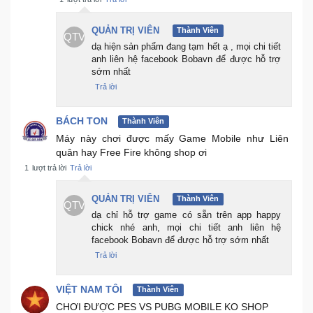
QUẢN TRỊ VIÊN
Thành Viên
QTV
dạ hiện sản phẩm đang tạm hết ạ , mọi chi tiết
anh liên hệ facebook Bobavn để được hỗ trợ
sớm nhất
Trả lời
BÁCH TON
Thành Viên
Máy này chơi được mấy Game Mobile như Liên
quân hay Free Fire không shop ơi
1
lượt trả lời
Trả lời
QUẢN TRỊ VIÊN
Thành Viên
QTV
dạ chỉ hỗ trợ game có sẵn trên app happy
chick nhé anh, mọi chi tiết anh liên hệ
facebook Bobavn để được hỗ trợ sớm nhất
Trả lời
VIỆT NAM TÔI
Thành Viên
CHƠI ĐƯỢC PES VS PUBG MOBILE KO SHOP