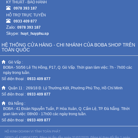
KỸ THUẬT - BẢO HÀNH
0978 393 187
HỖ TRỢ TRỰC TUYẾN
0933 409 877
Zalo:
0978 393 187
Skype:
huyt_huyphu.sp
HỆ THỐNG CỬA HÀNG - CHI NHÁNH CỦA BOBA SHOP TRÊN
TOÀN QUỐC
Gò Vấp :
BOBA - 50/56 Lê Thị Hồng, P17, Q. Gò Vấp. Thời gian làm việc: 7h - 7h00 các
ngày trong tuần.
Số điện thoại :
0933 409 877
Quận 11 :
269/18 Đ. Lý Thường Kiệt, Phường Phú Thọ, Hồ Chí Minh
Số điện thoại :
0933 409 877
Đà Nẵng :
BOBA - 41 Đoàn Nguyễn Tuấn, P. Hòa Xuân, Q. Cẩm Lệ, TP. Đà Nẵng. Tthời
gian làm việc: 08h00 - 17h00 các ngày trong tuần.
Số điện thoại :
0933 409 877
HỘ KINH DOANH VI TÍNH TOÀN PHÁT
GPKD số 41M8042355. Đăng ký lần đầu ngày 31/07/2020. Đăng kí thay đổi lần 1 ngày