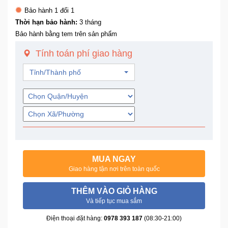
Trí
Bảo hành 1 đổi 1
Thời hạn bảo hành:
3 tháng
Bảo hành bằng tem trên sản phẩm
Đồ
Điện
Tính toán phí giao hàng
Gia
Dụng
Tỉnh/Thành phố
Máy
Ảnh-
Máy
bay
flycam
MUA NGAY
Đồ
Giao hàng tận nơi trên toàn quốc
Chơi
Trẻ
THÊM VÀO GIỎ HÀNG
Em
Và tiếp tục mua sắm
Điện thoại đặt hàng:
0978 393 187
(08:30-21:00)