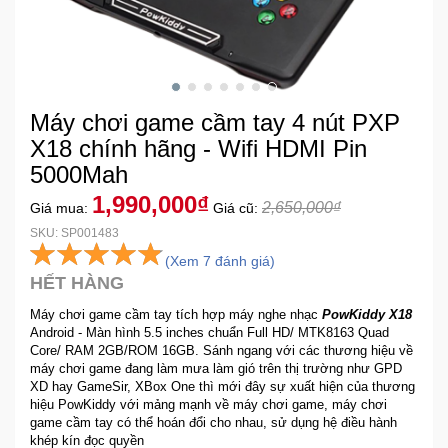
Khuyến
Mãi
Máy chơi game cầm tay 4 nút PXP
Thiết
bị
X18 chính hãng - Wifi HDMI Pin
âm
5000Mah
thanh
1,990,000₫
2,650,000₫
Giá mua:
Giá cũ:
SKU: SP001483
Phụ
(Xem 7 đánh giá)
Kiện
HẾT HÀNG
Công
Nghệ
Máy chơi game cầm tay tích hợp máy nghe nhạc
PowKiddy X18
Android - Màn hình 5.5 inches chuẩn Full HD/ MTK8163 Quad
Core/ RAM 2GB/ROM 16GB. Sánh ngang với các thương hiệu về
Tivi
máy chơi game đang làm mưa làm gió trên thị trường như GPD
-
XD hay GameSir, XBox One thì mới đây sự xuất hiện của thương
Thiết
hiệu PowKiddy với mảng mạnh về máy chơi game, máy chơi
Bị
game cầm tay có thể hoán đổi cho nhau, sử dụng hệ điều hành
khép kín đọc quyền
Giải