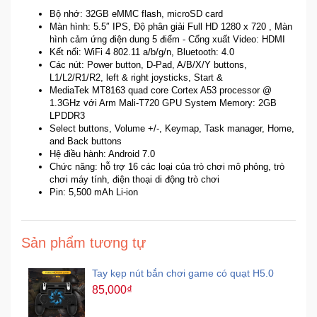
Bộ nhớ: 32GB eMMC flash, microSD card
Màn hình: 5.5″ IPS, Độ phân giải Full HD 1280 x 720 , Màn
hình cảm ứng điện dung 5 điểm - Cổng xuất Video: HDMI
Kết nối: WiFi 4 802.11 a/b/g/n, Bluetooth: 4.0
Các nút: Power button, D-Pad, A/B/X/Y buttons,
L1/L2/R1/R2, left & right joysticks, Start &
MediaTek MT8163 quad core Cortex A53 processor @
1.3GHz với Arm Mali-T720 GPU System Memory: 2GB
LPDDR3
Select buttons, Volume +/-, Keymap, Task manager, Home,
and Back buttons
Hệ điều hành: Android 7.0
Chức năng: hỗ trợ 16 các loại của trò chơi mô phỏng, trò
chơi máy tính, điện thoại di động trò chơi
Pin: 5,500 mAh Li-ion
Sản phẩm tương tự
Tay kẹp nút bắn chơi game có quạt H5.0
85,000₫