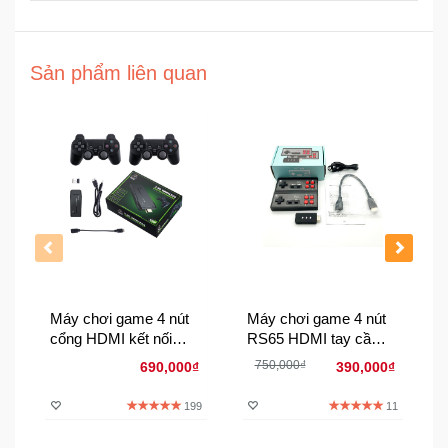
Đồng
Hồ
-
Phụ
Sản phẩm liên quan
Kiện
Nhà
Cửa
Và
Đời
Sống
Máy
Tính
Máy chơi game 4 nút
Máy chơi game 4 nút
-
cổng HDMI kết nối
RS65 HDMI tay cầm
Thiết
không dây tích hợp
không dây tích hợp
750,000₫
Bị
690,000₫
390,000₫
10000 trò chơi
628 game
Văn
199
11
Phòng