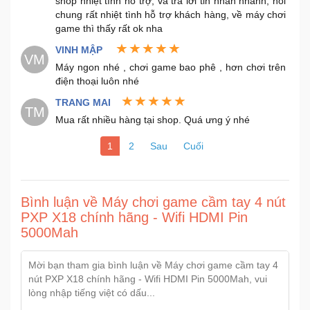
shop nhiệt tình hỗ trợ, và trả lời tin nhắn nhanh, nói
chung rất nhiệt tình hỗ trợ khách hàng, về máy chơi
game thì thấy rất ok nha
VINH MẬP
VM
Máy ngon nhé , chơi game bao phê , hơn chơi trên
điện thoại luôn nhé
TRANG MAI
TM
Mua rất nhiều hàng tại shop. Quá ưng ý nhé
1
2
Sau
Cuối
Bình luận về Máy chơi game cầm tay 4 nút
PXP X18 chính hãng - Wifi HDMI Pin
5000Mah