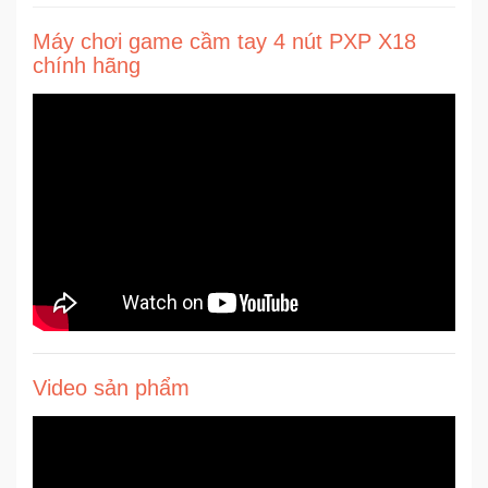
Sức
Máy chơi game cầm tay 4 nút PXP X18
Khỏe
chính hãng
-
Làm
Đẹp
Thiết
Bị
Y
Tế
-
Dụng
Cụ
Massage
Video sản phẩm
Thể
Thao
-
Dã
Ngoại