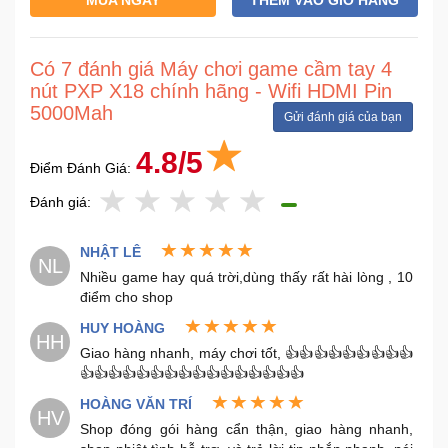
Mẹ
Có 7 đánh giá Máy chơi game cầm tay 4
Và
Bé
nút PXP X18 chính hãng - Wifi HDMI Pin
5000Mah
Gửi đánh giá của bạn
4.8/5
Điểm Đánh Giá:
Đánh giá:
NHẬT LÊ
NL
Nhiều game hay quá trời,dùng thấy rất hài lòng , 10
điểm cho shop
HUY HOÀNG
HH
Giao hàng nhanh, máy chơi tốt, 👍👍👍👍👍👍👍👍👍
👍👍👍👍👍👍👍👍👍👍👍👍👍👍👍👍
HOÀNG VĂN TRÍ
HV
Shop đóng gói hàng cẩn thận, giao hàng nhanh,