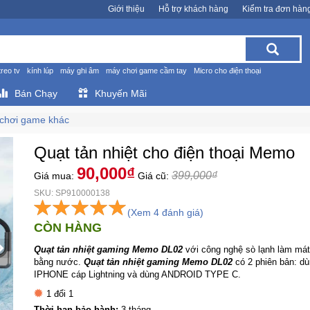
Giới thiệu
Hỗ trợ khách hàng
Kiểm tra đơn hàn
treo tv
kính lúp
máy ghi âm
máy chơi game cầm tay
Micro cho điện thoại
Bán Chạy
Khuyến Mãi
 chơi game khác
Quạt tản nhiệt cho điện thoại Memo
90,000₫
399,000₫
Giá mua:
Giá cũ:
SKU: SP910000138
(Xem 4 đánh giá)
CÒN HÀNG
Quạt tản nhiệt gaming Memo DL02
với công nghệ sò lạnh làm mát
bằng nước.
Quạt tản nhiệt gaming Memo DL02
có 2 phiên bản: d
IPHONE cáp Lightning và dùng ANDROID TYPE C.
1 đổi 1
Thời hạn bảo hành:
3 tháng