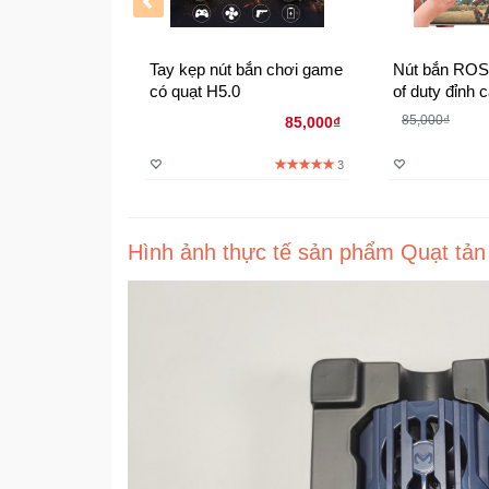
Tay kẹp nút bắn chơi game
Nút bắn ROS 
có quạt H5.0
of duty đỉnh 
hệ mới - Mod
85,000₫
85,000₫
Red hoặc vân
3
Hình ảnh thực tế sản phẩm Quạt tản