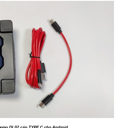
Memo DL02 cáp TYPE C cho Android