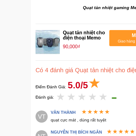
Quạt tản nhiệt gaming M
Quạt tản nhiệt cho
M
điện thoại Memo
Giao hàng 
90,000₫
Có 4 đánh giá Quạt tản nhiệt cho đi
5.0/5
Điểm Đánh Giá:
Đánh giá:
VĂN THÀNH
VT
quạt cực mát , dùng rất tuyệt
NGUYỄN THỊ BÍCH NGÂN