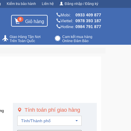
g
Kiểm tra bảo hành
Liên hệ
Đăng nhập / Đăng ký
Mobi:
0933 409 877
0
Viettel:
0978 393 187
Giỏ hàng
Hotline:
0984 791 877
Giao Hàng Tận Nơi
Cam kết mua hàng
Trên Toàn Quốc
Online Đảm Bảo
Tính toán phí giao hàng
ùng
Tỉnh/Thành phố