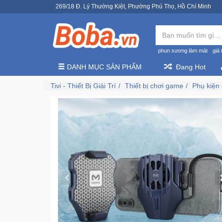
269/18 Đ. Lý Thường Kiệt, Phường Phú Thọ, Hồ Chí Minh
phun sương làm mát
giá 
DANH MỤC SẢN PHẨM
Đang Hot
Tivi - Thiết Bị Giải Trí
Thiết bị chơi game
Phụ kiện