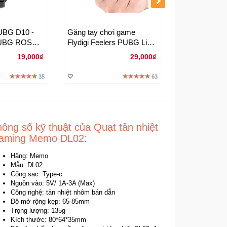
UBG D10 -
Găng tay chơi game
Nút bắn PUB
PUBG ROS
Flydigi Feelers PUBG Liên
S02 - HOT n
quân
19,000₫
29,000₫
35
63
ông số kỹ thuật của Quạt tản nhiệt
aming Memo DL02:
Hãng: Memo
Mẫu: DL02
Cổng sạc: Type-c
Nguồn vào: 5V/ 1A-3A (Max)
Công nghệ: tản nhiệt nhôm bán dẫn
Độ mở rộng kẹp: 65-85mm
Trọng lượng: 135g
Kích thước: 80*64*35mm