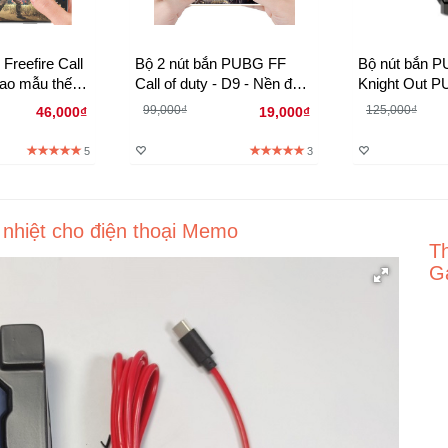
Freefire Call
Bộ 2 nút bắn PUBG FF
Bộ nút bắn P
cao mẫu thế
Call of duty - D9 - Nền đen
Knight Out 
el E9 vân đỏ
viền đỏ bắn êm ái
Call of duty
99,000₫
125,000₫
46,000₫
19,000₫
 trắng
5
3
 nhiệt cho điện thoại Memo
Th
G