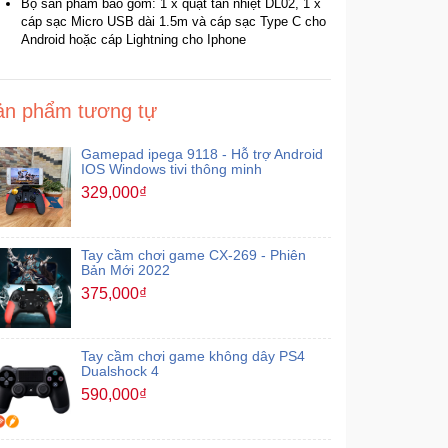
Bộ sản phẩm bao gồm: 1 x quạt tản nhiệt DL02, 1 x
cáp sạc Micro USB dài 1.5m và cáp sạc Type C cho
Android hoặc cáp Lightning cho Iphone
ản phẩm tương tự
Gamepad ipega 9118 - Hỗ trợ Android
IOS Windows tivi thông minh
329,000₫
Tay cầm chơi game CX-269 - Phiên
Bản Mới 2022
375,000₫
Tay cầm chơi game không dây PS4
Dualshock 4
590,000₫