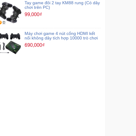
Tay game đôi 2 tay KM88 rung (Có dây
chơi trên PC)
99,000₫
Máy chơi game 4 nút cổng HDMI kết
nối không dây tích hợp 10000 trò chơi
690,000₫