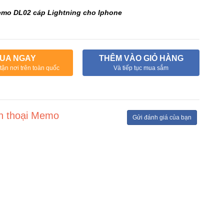
emo DL02 cáp Lightning cho Iphone
UA NGAY
THÊM VÀO GIỎ HÀNG
tận nơi trên toàn quốc
Và tiếp tục mua sắm
ện thoại Memo
Gửi đánh giá của bạn