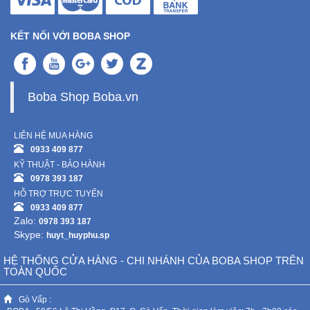
KẾT NỐI VỚI BOBA SHOP
Boba Shop Boba.vn
LIÊN HỆ MUA HÀNG
0933 409 877
KỸ THUẬT - BẢO HÀNH
0978 393 187
HỖ TRỢ TRỰC TUYẾN
0933 409 877
Zalo:
0978 393 187
Skype:
huyt_huyphu.sp
HỆ THỐNG CỬA HÀNG - CHI NHÁNH CỦA BOBA SHOP TRÊN
TOÀN QUỐC
Gò Vấp :