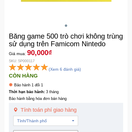
Khuyến
Mãi
Băng game 500 trò chơi không trùng
Thiết
bị
sử dụng trên Famicom Nintedo
âm
90,000₫
Giá mua:
thanh
SKU: SP000117
(Xem 6 đánh giá)
Phụ
CÒN HÀNG
Kiện
Công
Bảo hành 1 đổi 1
Nghệ
Thời hạn bảo hành:
3 tháng
Bảo hành bằng hóa đơn bán hàng
Tivi
Tính toán phí giao hàng
-
Thiết
Tỉnh/Thành phố
Bị
Giải