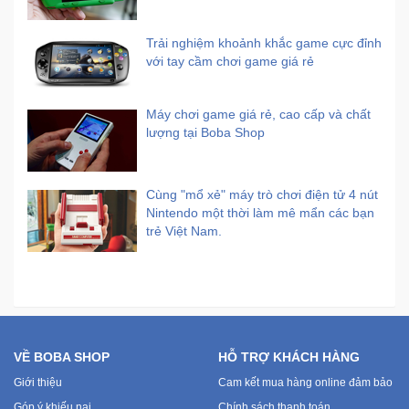
Trải nghiệm khoảnh khắc game cực đỉnh
với tay cầm chơi game giá rẻ
Máy chơi game giá rẻ, cao cấp và chất
lượng tại Boba Shop
Cùng "mổ xẻ" máy trò chơi điện tử 4 nút
Nintendo một thời làm mê mẩn các bạn
trẻ Việt Nam.
VỀ BOBA SHOP
HỖ TRỢ KHÁCH HÀNG
Giới thiệu
Cam kết mua hàng online đảm bảo
Góp ý khiếu nại
Chính sách thanh toán