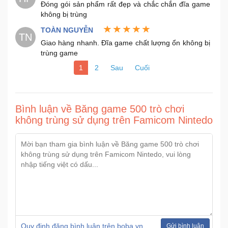
Đóng gói sản phẩm rất đẹp và chắc chắn đĩa game
không bị trùng
Ô
TOÀN NGUYỄN
TN
Tô
Giao hàng nhanh. Đĩa game chất lượng ổn không bị
-
trùng game
Xe
1
2
Sau
Cuối
Máy
Đồ
Bình luận về Băng game 500 trò chơi
chơi
không trùng sử dụng trên Famicom Nintedo
công
nghệ
Dịch
vụ
-
Giải
pháp
-
Voucher
Quy định đăng bình luận trên boba.vn
Gửi bình luận