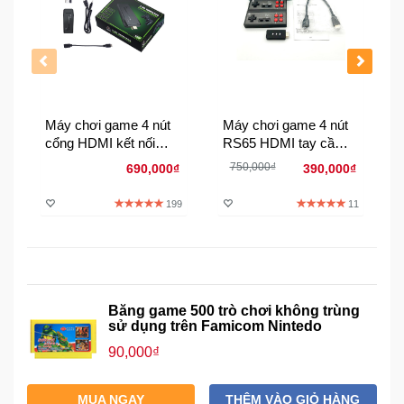
Đồng
Hồ
-
Phụ
Kiện
Máy chơi game 4 nút
Máy chơi game 4 nút
Nhà
cổng HDMI kết nối
RS65 HDMI tay cầm
Cửa
không dây tích hợp
không dây tích hợp
Và
750,000₫
690,000₫
390,000₫
10000 trò chơi
628 game
Đời
Sống
199
11
Máy
Tính
-
Băng game 500 trò chơi không trùng
Thiết
sử dụng trên Famicom Nintedo
Bị
Văn
90,000₫
Phòng
MUA NGAY
THÊM VÀO GIỎ HÀNG