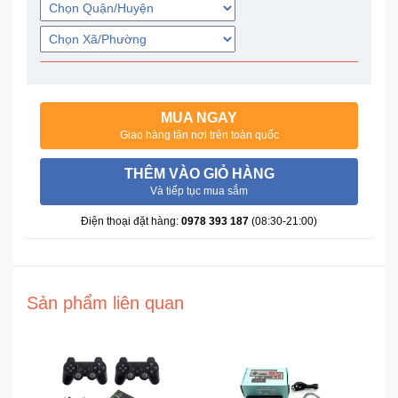
Trí
Đồ
Điện
Gia
MUA NGAY
Dụng
Giao hàng tận nơi trên toàn quốc
Máy
THÊM VÀO GIỎ HÀNG
Ảnh-
Và tiếp tục mua sắm
Máy
Điện thoại đặt hàng:
0978 393 187
(08:30-21:00)
bay
flycam
Đồ
Sản phẩm liên quan
Chơi
Trẻ
Em