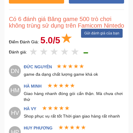
Sức
Khỏe
-
Có 6 đánh giá Băng game 500 trò chơi
Làm
không trùng sử dụng trên Famicom Nintedo
Đẹp
Gửi đánh giá của bạn
5.0/5
Điểm Đánh Giá:
Thiết
Đánh giá:
Bị
Y
Tế
ĐỨC NGUYÊN
DN
-
game đa dạng chất lượng game khá ok
Dụng
Cụ
HÀ MINH
HM
Massage
Giao hàng nhanh đóng gói cẩn thận. Mà chưa chơi
thử
Thể
HÀ VY
HV
Thao
Shop phục vụ rất tốt Thời gian giao hàng rất nhanh
-
Dã
HUY PHƯƠNG
HP
Ngoại