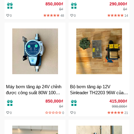
Đồng
An Toàn Tuyệt Đối
Chính Hãng
850,000₫
290,000₫
Hồ
0₫
0₫
-
0
48
0
14
Phụ
Kiện
Nhà
Cửa
Và
Đời
Sống
Máy
Máy bơm tăng áp 24V chỉnh
Bộ bơm tăng áp 12V
Tính
được công suất 80W 100W
Sinleader TH2203 96W của
-
150W Dùng cho vòi sen máy
Nhật Bản
850,000₫
415,000₫
Thiết
giặt
0₫
990,000₫
Bị
0
0
0
21
Văn
Phòng