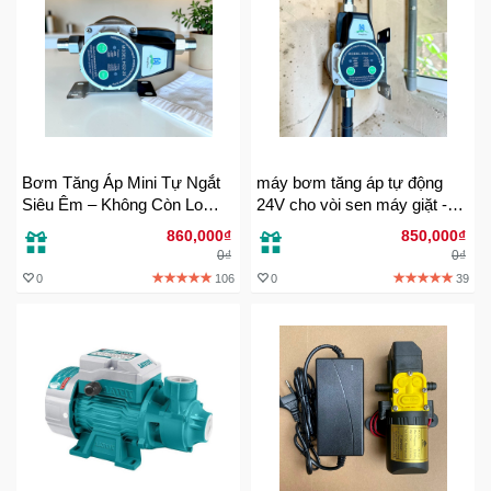
Sức
Khỏe
-
Làm
Đẹp
Thiết
Bơm Tăng Áp Mini Tự Ngắt
máy bơm tăng áp tự động
Bị
Siêu Êm – Không Còn Lo
24V cho vòi sen máy giặt -
Y
Nước Yếu Không Sợ Điện
Model HG2-20 an toàn chống
860,000₫
850,000₫
Tế
Giật
giật siêu êm
0₫
0₫
-
0
106
0
39
Dụng
Cụ
Massage
Thể
Thao
-
Dã
Ngoại