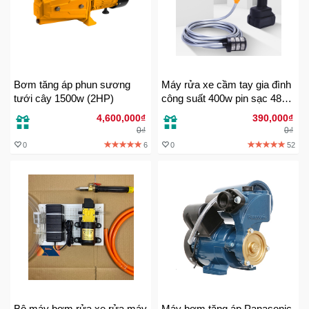
Bơm tăng áp phun sương
Máy rửa xe cầm tay gia đình
tưới cây 1500w (2HP)
công suất 400w pin sạc 48V
phun thuốc sâu tưới cây xịt
4,600,000₫
390,000₫
sân rửa máy lạnh
0₫
0₫
0
6
0
52
Bộ máy bơm rửa xe rửa máy
Máy bơm tăng áp Panasonic