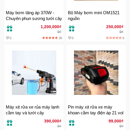
Máy bơm tăng áp 370W -
Bộ Máy bơm mini OM1521
Ô
Chuyên phun sương tưới cây
nguồn
Tô
1,200,000₫
250,000₫
-
0₫
0₫
Xe
0
30
0
0
Máy
Đồ
chơi
công
nghệ
Dịch
vụ
-
Máy xịt rửa xe rủa máy lạnh
Pin máy xịt rửa xe máy
Giải
cầm tay và tưới cây
khoan cầm tay điện áp 21 vol
pháp
-
390,000₫
99,000₫
0₫
0₫
Voucher