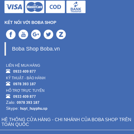
KẾT NỐI VỚI BOBA SHOP
Boba Shop Boba.vn
LIÊN HỆ MUA HÀNG
0933 409 877
KỸ THUẬT - BẢO HÀNH
0978 393 187
HỖ TRỢ TRỰC TUYẾN
0933 409 877
Zalo:
0978 393 187
Skype:
huyt_huyphu.sp
HỆ THỐNG CỬA HÀNG - CHI NHÁNH CỦA BOBA SHOP TRÊN
TOÀN QUỐC