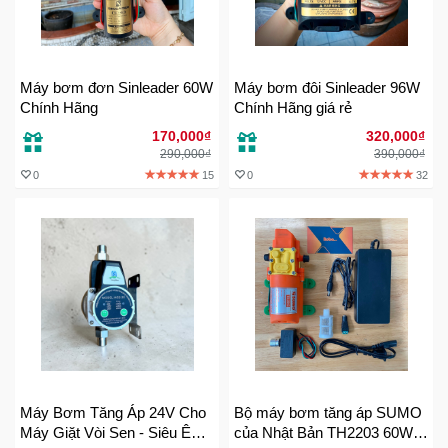
Trí
Đồ
Máy bơm đơn Sinleader 60W
Máy bơm đôi Sinleader 96W
Điện
Chính Hãng
Chính Hãng giá rẻ
Gia
Dụng
170,000₫
320,000₫
290,000₫
390,000₫
0
15
0
32
Máy
Ảnh-
Máy
bay
flycam
Đồ
Chơi
Trẻ
Em
Máy Bơm Tăng Áp 24V Cho
Bộ máy bơm tăng áp SUMO
Máy Giặt Vòi Sen - Siêu Êm
của Nhật Bản TH2203 60W