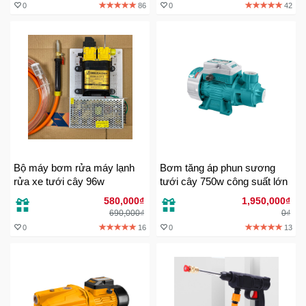
0
86
0
42
Mẹ
Và
Bé
Bộ máy bơm rửa máy lạnh
Bơm tăng áp phun sương
rửa xe tưới cây 96w
tưới cây 750w công suất lớn
580,000₫
1,950,000₫
690,000₫
0₫
0
16
0
13