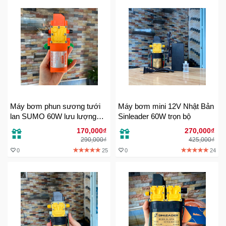
Khuyến
Mãi
Thiết
bị
âm
thanh
Máy bơm phun sương tưới
Máy bơm mini 12V Nhật Bản
lan SUMO 60W lưu lượng
Sinleader 60W trọn bộ
Phụ
7l/p
170,000₫
270,000₫
Kiện
290,000₫
425,000₫
Công
0
25
0
24
Nghệ
Tivi
-
Thiết
Bị
Giải