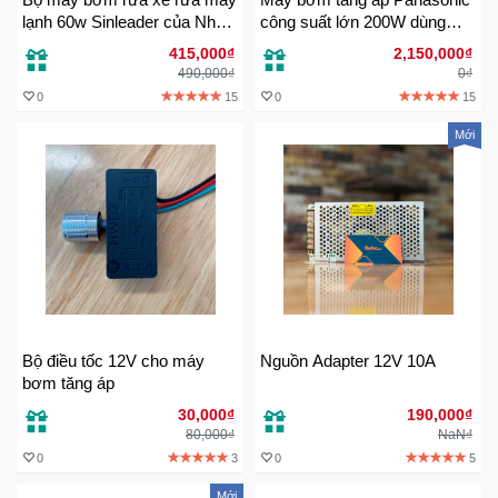
lạnh 60w Sinleader của Nhật
công suất lớn 200W dùng
Bản
cho gia đình
415,000₫
2,150,000₫
490,000₫
0₫
0
15
0
15
Mới
Bộ điều tốc 12V cho máy
Nguồn Adapter 12V 10A
bơm tăng áp
30,000₫
190,000₫
80,000₫
NaN₫
0
3
0
5
Mới