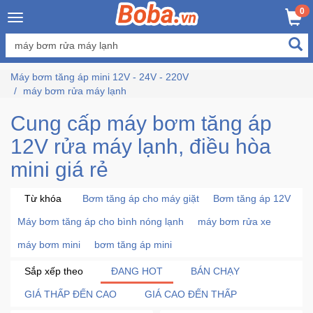
×
0
Đăng
nhập
Máy bơm tăng áp mini 12V - 24V - 220V
/
máy bơm rửa máy lạnh
Đăng
ký
Cung cấp máy bơm tăng áp
12V rửa máy lạnh, điều hòa
mini giá rẻ
Trang
Chủ
Từ khóa
Bơm tăng áp cho máy giặt
Bơm tăng áp 12V
Máy bơm tăng áp cho bình nóng lạnh
máy bơm rửa xe
Đang
Hot
máy bơm mini
bơm tăng áp mini
Sắp xếp theo
ĐANG HOT
BÁN CHẠY
Bán
Chạy
GIÁ THẤP ĐẾN CAO
GIÁ CAO ĐẾN THẤP