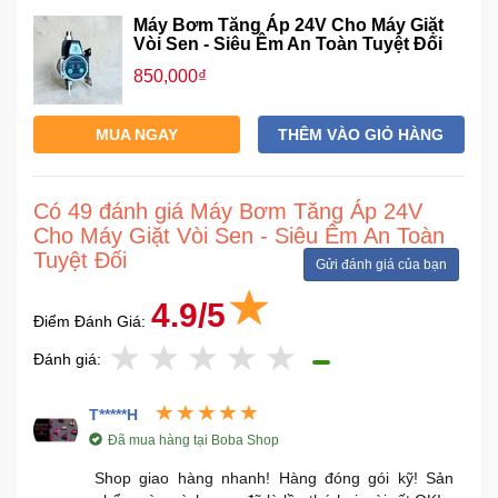
Máy Bơm Tăng Áp 24V Cho Máy Giặt
Vòi Sen - Siêu Êm An Toàn Tuyệt Đối
850,000₫
MUA NGAY
THÊM VÀO GIỎ HÀNG
Có 49 đánh giá Máy Bơm Tăng Áp 24V
Cho Máy Giặt Vòi Sen - Siêu Êm An Toàn
Tuyệt Đối
Gửi đánh giá của bạn
4.9/5
Điểm Đánh Giá:
Đánh giá:
T*****H
Đã mua hàng tại Boba Shop
Shop giao hàng nhanh! Hàng đóng gói kỹ! Sản