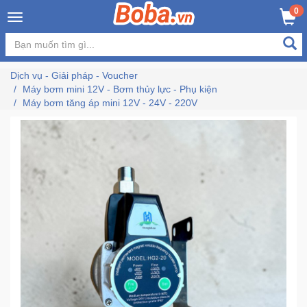
×
0
MUA NGAY
GIỎ HÀNG
Đăng
nhập
Dịch vụ - Giải pháp - Voucher
/
Máy bơm mini 12V - Bơm thủy lực - Phụ kiện
Đăng
Máy bơm tăng áp mini 12V - 24V - 220V
ký
Trang
Chủ
Đang
Hot
Bán
Chạy