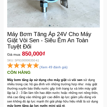
Khuyến
Mãi
Thiết
Máy Bơm Tăng Áp 24V Cho Máy
bị
Giặt Vòi Sen - Siêu Êm An Toàn
âm
thanh
Tuyệt Đối
850,000₫
Giá mua:
Phụ
SKU: SP9100006350-k1
Kiện
(Xem 49 đánh giá)
Công
CÒN HÀNG
Nghệ
Máy bơm tăng áp sử dụng cho máy giặt
và
vòi sen
sử dụng
nhiều trong các hộ gia đình với những trường hợp như: máy giặt
Tivi
thường xuyên báo thiếu nước gây tình trạng tự xả trên máy giặt
-
lặp lại 2 - 3 lần làm tốn hao điện nước hoặc những nơi nông thôn,
Thiết
nhà cao tầng vào những giờ cao điểm áp lực giảm yếu dùng vòi
Bị
sen không đủ áp lực mạnh thì giải pháp hữu hiệu nhất là sử dụng
máy bơm tăng áp lực nước mini giá rẻ
.
Giải