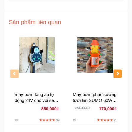
Đồng
Hồ
-
Phụ
Sản phẩm liên quan
Kiện
Nhà
Cửa
Và
Đời
Sống
Máy
Tính
máy bơm tăng áp tự
Máy bơm phun sương
-
động 24V cho vòi sen
tưới lan SUMO 60W
Thiết
máy giặt - Model HG2-
lưu lượng 7l/p
Bị
290,000₫
850,000₫
170,000₫
20 an toàn chống giật
Văn
siêu êm
Phòng
39
25