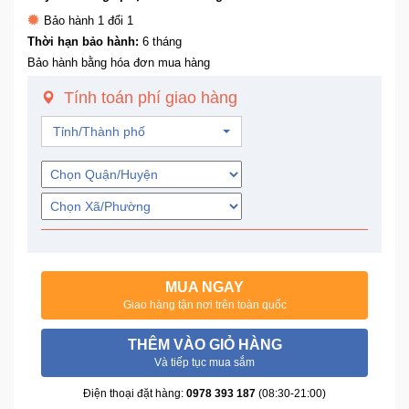
Trí
Bảo hành 1 đổi 1
Thời hạn bảo hành:
6 tháng
Bảo hành bằng hóa đơn mua hàng
Đồ
Điện
Tính toán phí giao hàng
Gia
Dụng
Tỉnh/Thành phố
Máy
Ảnh-
Máy
bay
flycam
MUA NGAY
Đồ
Giao hàng tận nơi trên toàn quốc
Chơi
Trẻ
THÊM VÀO GIỎ HÀNG
Em
Và tiếp tục mua sắm
Điện thoại đặt hàng:
0978 393 187
(08:30-21:00)