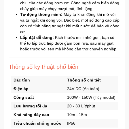
chịu của các dòng bơm cơ. Công nghệ cảm biến dòng
chảy giúp máy chạy mượt mà, tĩnh lặng.
Tự động thông minh:
Máy tự khởi động khi mở vòi
Ô
và tự ngắt khi đóng vòi. Đặc biệt, một số dòng cao cấp
Tô
còn có tính năng tự ngắt khi mất nước để bảo vệ động
-
cơ.
Xe
Lắp đặt dễ dàng:
Kích thước mini nhỏ gọn, bạn có
Máy
thể tự lắp trực tiếp dưới gầm bồn rửa, sau máy giặt
hoặc trước vòi sen mà không cần thợ chuyên nghiệp.
Đồ
chơi
Thông số kỹ thuật phổ biến
công
nghệ
Đặc tính
Thông số chi tiết
Điện áp
24V DC (An toàn)
Dịch
vụ
Công suất
100W - 150W (Tùy model)
-
Lưu lượng tối đa
20 - 30 Lít/phút
Giải
pháp
Khả năng đẩy cao
10m - 15m
-
Tiêu chuẩn chống nước
IP56
Voucher