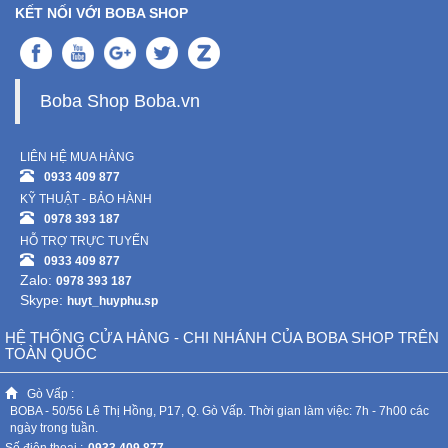
KẾT NỐI VỚI BOBA SHOP
Boba Shop Boba.vn
LIÊN HỆ MUA HÀNG
0933 409 877
KỸ THUẬT - BẢO HÀNH
0978 393 187
HỖ TRỢ TRỰC TUYẾN
0933 409 877
Zalo:
0978 393 187
Skype:
huyt_huyphu.sp
HỆ THỐNG CỬA HÀNG - CHI NHÁNH CỦA BOBA SHOP TRÊN
TOÀN QUỐC
Gò Vấp :
BOBA - 50/56 Lê Thị Hồng, P17, Q. Gò Vấp. Thời gian làm việc: 7h - 7h00 các
ngày trong tuần.