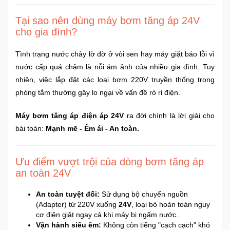
Sức
Tại sao nên dùng máy bơm tăng áp 24V
Khỏe
-
cho gia đình?
Làm
Đẹp
Tình trạng nước chảy lờ đờ ở vòi sen hay máy giặt báo lỗi vì
nước cấp quá chậm là nỗi ám ảnh của nhiều gia đình. Tuy
nhiên, việc lắp đặt các loại bơm 220V truyền thống trong
Thiết
Bị
phòng tắm thường gây lo ngại về vấn đề rò rỉ điện.
Y
Tế
Máy bơm tăng áp điện áp 24V
ra đời chính là lời giải cho
-
bài toán:
Mạnh mẽ - Êm ái - An toàn.
Dụng
Cụ
Massage
Ưu điểm vượt trội của dòng bơm tăng áp
an toàn 24V
Thể
An toàn tuyệt đối:
Sử dụng bộ chuyển nguồn
Thao
(Adapter) từ 220V xuống
24V
, loại bỏ hoàn toàn nguy
-
cơ điện giật ngay cả khi máy bị ngấm nước.
Dã
Vận hành siêu êm:
Không còn tiếng "cạch cạch" khó
Ngoại