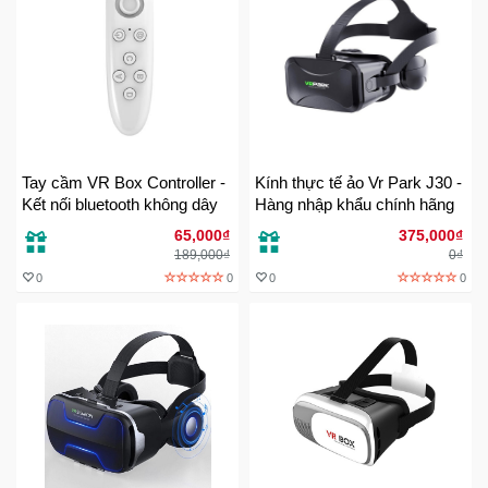
Ô
Tô
-
Xe
Máy
Tay cầm VR Box Controller -
Kính thực tế ảo Vr Park J30 -
Kết nối bluetooth không dây
Hàng nhập khẩu chính hãng
Đồ
chơi
65,000₫
375,000₫
công
189,000₫
0₫
nghệ
0
0
0
0
Dịch
vụ
-
Giải
pháp
-
Voucher