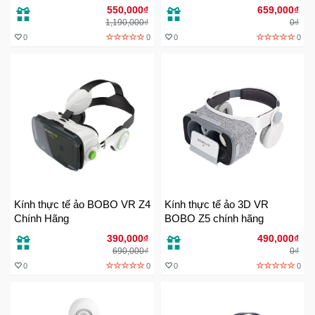
- Tai nghe kết nối Bluetooth
550,000₫
659,000₫
Sức
1,190,000₫
0₫
Khỏe
0
0
0
0
-
Làm
Đẹp
Thiết
Bị
Y
Tế
-
Dụng
Cụ
Kính thực tế ảo BOBO VR Z4
Kính thực tế ảo 3D VR
Massage
Chính Hãng
BOBO Z5 chính hãng
390,000₫
490,000₫
690,000₫
0₫
Thể
0
0
0
0
Thao
-
Dã
Ngoại