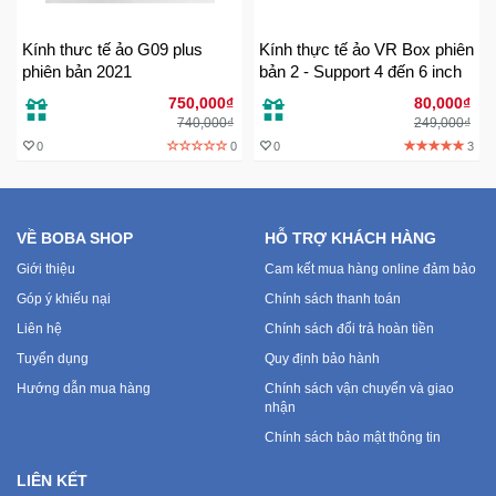
Kính thưc tế ảo G09 plus
Kính thực tế ảo VR Box phiên
Mẹ
phiên bản 2021
bản 2 - Support 4 đến 6 inch
Và
Bé
750,000₫
80,000₫
740,000₫
249,000₫
0
0
0
3
VỀ BOBA SHOP
HỖ TRỢ KHÁCH HÀNG
Giới thiệu
Cam kết mua hàng online đảm bảo
Góp ý khiếu nại
Chính sách thanh toán
Liên hệ
Chính sách đổi trả hoàn tiền
Tuyển dụng
Quy định bảo hành
Hướng dẫn mua hàng
Chính sách vận chuyển và giao
nhận
Chính sách bảo mật thông tin
LIÊN KẾT