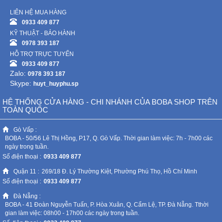
LIÊN HỆ MUA HÀNG
0933 409 877
KỸ THUẬT - BẢO HÀNH
0978 393 187
HỖ TRỢ TRỰC TUYẾN
0933 409 877
Zalo:
0978 393 187
Skype:
huyt_huyphu.sp
HỆ THỐNG CỬA HÀNG - CHI NHÁNH CỦA BOBA SHOP TRÊN
TOÀN QUỐC
Gò Vấp :
BOBA - 50/56 Lê Thị Hồng, P17, Q. Gò Vấp. Thời gian làm việc: 7h - 7h00 các
ngày trong tuần.
Số điện thoại :
0933 409 877
Quận 11 :
269/18 Đ. Lý Thường Kiệt, Phường Phú Thọ, Hồ Chí Minh
Số điện thoại :
0933 409 877
Đà Nẵng :
BOBA - 41 Đoàn Nguyễn Tuấn, P. Hòa Xuân, Q. Cẩm Lệ, TP. Đà Nẵng. Tthời
gian làm việc: 08h00 - 17h00 các ngày trong tuần.