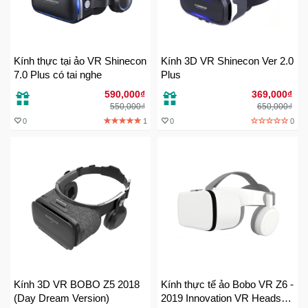
Đồng
Hồ
-
Phụ
Kiện
Kính thực tại ảo VR Shinecon
Kính 3D VR Shinecon Ver 2.0
7.0 Plus có tai nghe
Plus
590,000₫
369,000₫
Nhà
550,000₫
650,000₫
Cửa
0
1
0
0
Và
Đời
Sống
Máy
Tính
-
Thiết
Bị
Văn
Phòng
Kính 3D VR BOBO Z5 2018
Kính thực tế ảo Bobo VR Z6 -
(Day Dream Version)
2019 Innovation VR Headset