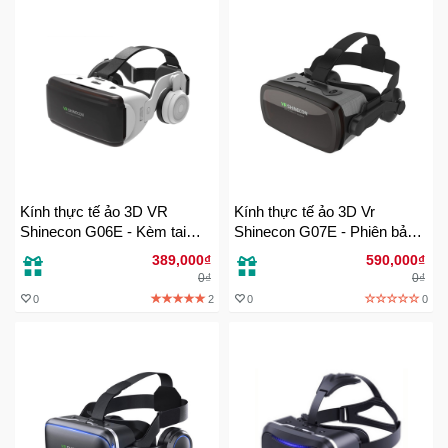
Trí
Đồ
Điện
Gia
Dụng
Máy
Kính thực tế ảo 3D VR
Kính thực tế ảo 3D Vr
Ảnh-
Shinecon G06E - Kèm tai
Shinecon G07E - Phiên bản
Máy
nghe
2019
bay
389,000₫
590,000₫
flycam
0₫
0₫
0
2
0
0
Đồ
Chơi
Trẻ
Em