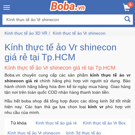
×
0
Đăng
nhập
Kính thực tế ảo 3D VR
Kính thực tế ảo Vr shinecon
/
Đăng
Kính thực tế ảo Vr shinecon
ký
giá rẻ tại Tp.HCM
Kính thực tế ảo Vr shinecon giá rẻ tại Tp.HCM
Trang
Boba.vn chuyên cung cấp các sản phẩm
kính thực tế ảo vr
Chủ
shinecon giá rẻ
chính hãng phù hợp với người sử dụng. Bảo
hành chính hãng bằng hóa đơn kể từ ngày mua hàng. Giao hàng
tận nơi trên toàn quốc COD nhận hàng thanh toán tiền.
Đang
Hầu hết boba shop đã tổng hợp được các dòng kinh 3d tốt nhất
Hot
hiện nay. Các bạn thả ga lựa chọn loại
kính vr
phù hợp với
nhu cầu của mình.
Bán
Từ khóa
Kính thực tế ảo giá rẻ
Kính thực tế ảo Vr Box
Chạy
Kính thực tế ảo Vr shinecon
kính 3d thực tế ảo