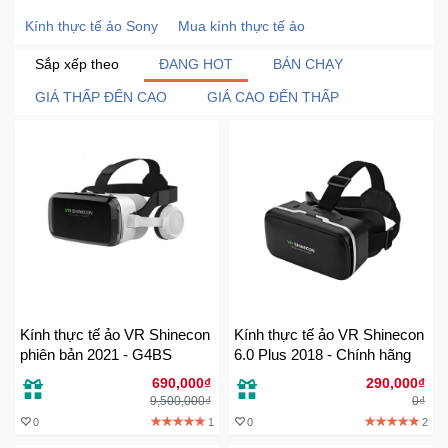
Khuyến
Kính thực tế ảo Sony
Mua kính thực tế ảo
Mãi
Sắp xếp theo
ĐANG HOT
BÁN CHẠY
GIÁ THẤP ĐẾN CAO
GIÁ CAO ĐẾN THẤP
Thiết
bị
âm
thanh
Phụ
Kiện
Công
Nghệ
Kính thực tế ảo VR Shinecon
Kính thực tế ảo VR Shinecon
phiên bản 2021 - G4BS
6.0 Plus 2018 - Chính hãng
Tivi
-
690,000₫
290,000₫
Thiết
9,500,000₫
0₫
Bị
0
1
0
2
Giải