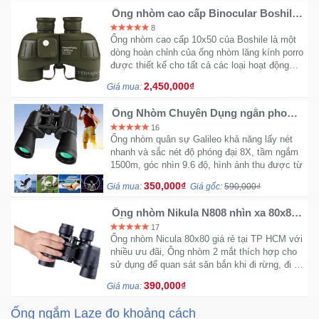
Ống nhòm cao cấp Binocular Boshile
10x50 cao cấp Nhìn đêm lăng kính
8
Mẹ
BAK4 IPX7
Ống nhòm cao cấp 10x50 của Boshile là một
Và
dòng hoàn chỉnh của ống nhòm lăng kính porro
Bé
được thiết kế cho tất cả các loại hoạt động
ngoài trời. Với độ phóng đại 10 lần cùng tiêu
2,450,000₫
Giá mua:
chuẩn chống nước IPX7
Ống Nhòm Chuyên Dụng ngắn phong
cảnh với độ nét cao 20x50
16
Ống nhòm quân sự Galileo khả năng lấy nét
nhanh và sắc nét độ phóng đại 8X, tầm ngắm
1500m, góc nhìn 9.6 độ, hình ảnh thu được từ
2 ống sẽ nhập vào làm 1 một cách rõ ràng,
350,000₫
Giá mua:
Giá gốc:
590,000₫
tăng độ nổi 3D của ảnh
Ống nhòm Nikula N808 nhìn xa 80x80
hỗ trợ xem ban đêm có đèn
17
Ống nhòm Nicula 80x80 giá rẻ tại TP HCM với
nhiều ưu đãi, Ông nhòm 2 mắt thích hợp cho
sử dụng để quan sát săn bắn khi đi rừng, đi du
lịch, ngắm phong cảnh, tòa nhà ngắm thành
390,000₫
Giá mua:
phố. hỗ trợ xem đêm có đèn
Ống ngắm Laze đo khoảng cách