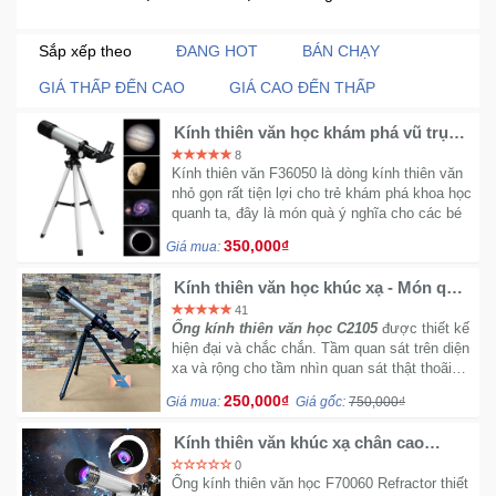
Khuyến
Mãi
Sắp xếp theo
ĐANG HOT
BÁN CHẠY
GIÁ THẤP ĐẾN CAO
GIÁ CAO ĐẾN THẤP
Kính thiên văn học khám phá vũ trụ
Thiết
dành cho trẻ em
8
bị
Kính thiên văn F36050 là dòng kính thiên văn
âm
nhỏ gọn rất tiện lợi cho trẻ khám phá khoa học
thanh
quanh ta, đây là món quà ý nghĩa cho các bé
350,000₫
Giá mua:
Phụ
Kính thiên văn học khúc xạ - Món quà
Kiện
ý nghĩa cho bé
41
Công
Ống kính thiên văn học C2105
được thiết kế
Nghệ
hiện đại và chắc chắn. Tầm quan sát trên diện
xa và rộng cho tầm nhìn quan sát thật thoãi
mái. Đây là món quà cực kỳ ý nghĩa cho bé
Tivi
250,000₫
Giá mua:
Giá gốc:
750,000₫
-
Kính thiên văn khúc xạ chân cao
Thiết
F70060 Refractor cực xa
0
Bị
Ống kính thiên văn học F70060 Refractor thiết
Giải