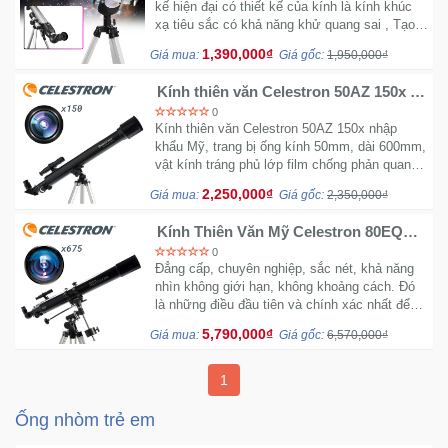
kế hiện đại có thiết kế của kính là kính khúc
Trí
xạ tiêu sắc có khả năng khử quang sai , Tạo
hình ảnh chân thực, rõ nét long lanh và huyền
1,390,000₫
Giá mua:
Giá gốc:
1,950,000₫
ảo.
Đồ
Kính thiên văn Celestron 50AZ 150x -
Điện
Hàng USA
0
Gia
Kính thiên văn Celestron 50AZ 150x nhập
Dụng
khẩu Mỹ, trang bị ống kính 50mm, dài 600mm,
vật kính tráng phủ lớp film chống phản quang
nhiều lớp cao cấp, quang sai thấp bảo vệ mắt
Máy
2,250,000₫
Giá mua:
Giá gốc:
2,350,000₫
khỏi những tia có hạ
Ảnh-
Kính Thiên Văn Mỹ Celestron 80EQ
Máy
675x - Hàng nhập USA trực tiếp
0
bay
Đẳng cấp, chuyên nghiệp, sắc nét, khả năng
flycam
nhìn không giới hạn, không khoảng cách. Đó
là những điều đầu tiên và chính xác nhất để
nói về siêu phẩm kính thiên văn dòng 80EQ
Đồ
5,790,000₫
Giá mua:
Giá gốc:
6,570,000₫
của hãng Celestron Mỹ.
Chơi
Trẻ
1
Em
Ống nhòm trẻ em