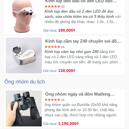
Kính lúp đeo đầu có đèn LED đọc
sách sửa chữa kiểm tra và nhận dạng
40
cho người già có 5 thấu kính
Kính lúp đeo đầu có 2 đèn LED để đọc
Ô
sách, sửa chữa kiểm tra có 5 thấu kính
với
Tô
nhiều độ phóng đại khác nhau: 1.0x, 1.5x,
-
2.0x, 2.5x, 3.5x giúp cho người dùng có thể
190,000₫
Giá mua:
thay đổi từng ống kính phù hợp với mục đích
Xe
sử dụng.
Máy
Kính lúp cầm tay Z40 chuyên soi đồ
trang sức có đèn led phóng đại 40 lần
66
Kính lúp cầm tay nhỏ gọn Z40
bằng kim
Đồ
loại có 2 đèn LED sáng trắng và 1 đèn LED
chơi
màu tím chuyên soi tiền, đồ trang sức phóng
công
đại 40X có thể dễ dàng gấp gọn tiện lợi mang
130,000₫
Giá mua:
theo mình.
nghệ
Ống nhòm du lịch
Dịch
Ống nhòm ngày và đêm Maifeng
vụ
12x45 cao cấp
16
-
ống nhòm quân sự Boshile 10x50 khả năng
Giải
phóng đại hình ảnh từ 10-30 lần, chất liệụ:
pháp
nhựa cao cấp, thích hợp cho những người
-
thường xuyên di chuyển, cầu thủ bóng đá,
1,190,000₫
Giá mua:
trường đua ngựa
Voucher