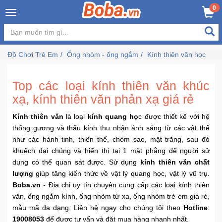
×
0
Đăng
nhập
Đồ Chơi Trẻ Em
Ống nhòm - ống ngắm
Kính thiên văn học
/
Đăng
ký
Top các loại kính thiên văn khúc
xạ, kính thiên văn phản xạ giá rẻ
Kính thiên văn
là loại
kính quang họ
c được thiết kế với hệ
Trang
thống gương và thấu kính thu nhận ánh sáng từ các vật thể
Chủ
như các hành tinh, thiên thể, chòm sao, mặt trăng, sau đó
khuếch đại chúng và hiển thị tại 1 mặt phẳng để người sử
Đang
dụng có thể quan sát được. Sử dụng
kính thiên văn chất
Hot
lượng
giúp tăng kiến thức về vật lý quang học, vật lý vũ trụ.
Boba.vn
- Địa chỉ uy tín chuyên cung cấp các loại kính thiên
Bán
văn, ống ngắm kính, ống nhòm từ xa, ống nhòm trẻ em giá rẻ,
Chạy
mẫu mã đa dạng. Liên hệ ngay cho chúng tôi theo
Hotline
:
19008053
để được tư vấn và đặt mua hàng nhanh nhất.