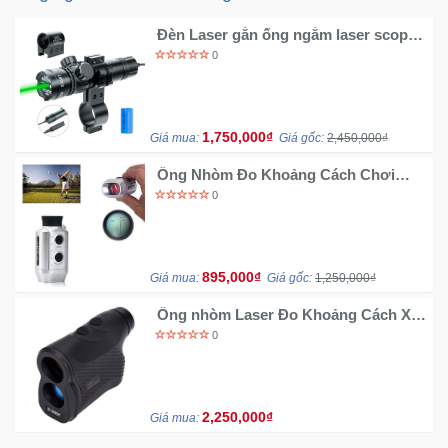
Đèn Laser gắn ống ngắm laser scope
532nm
0
1,750,000₫
Giá mua:
Giá gốc:
2,450,000₫
Ống Nhòm Đo Khoảng Cách Chơi
Golf
0
895,000₫
Giá mua:
Giá gốc:
1,250,000₫
Ống nhòm Laser Đo Khoảng Cách Xa
5 - 600P chuyên dụng chơi Golf
0
2,250,000₫
Giá mua: