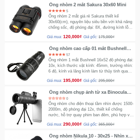
Đồng
Ống nhòm 2 mắt Sakura 30x60 Mini
Hồ
5
-
Ống nhòm 2 mắt giá rẻ Sakura thiết kế
Phụ
30x60(cm), nguyên liệu siêu bền với khả năng
Kiện
chống sốc, độ phóng đại: 8X, đường kính lỗ
ngắm: 2mm, tầm nhìn xa: 126/1000m.
120,000₫
Giá mua:
Giá gốc:
175,000₫
Nhà
Ống nhòm cao cấp 01 mắt Bushnell
Cửa
16x52
57
Và
Ống nhòm 1 mắt Bushnell 16x52 độ phóng đại:
Đời
10x, kích thước vật kính: 45mm, trường nhìn:
Sống
6 độ, kính và lăng kính làm từ thủy tinh quang
học, bọc cao su chống sốc, chống trượt
195,000₫
Giá mua:
Giá gốc:
295,000₫
Máy
Ống nhòm chụp ảnh từ xa Binocular
Tính
TA1015 - Bộ có tripod và ngàm điện
0
-
thoại
Ống nhòm cho điện thoại tầm nhìn được 1500-
Thiết
2000m, độ phóng đại 12x, thiết kế chống
Bị
nước, hỗ trợ quay phim ban đêm, phù hợp với
các smart-phone trên thị trường từ 4-6 inch,
Văn
290,000₫
Giá mua:
Giá gốc:
365,000₫
phủ lớp chống phản xạ ánh sáng.
Phòng
Ống nhòm Nikula 10 - 30x25 - Nhìn xa