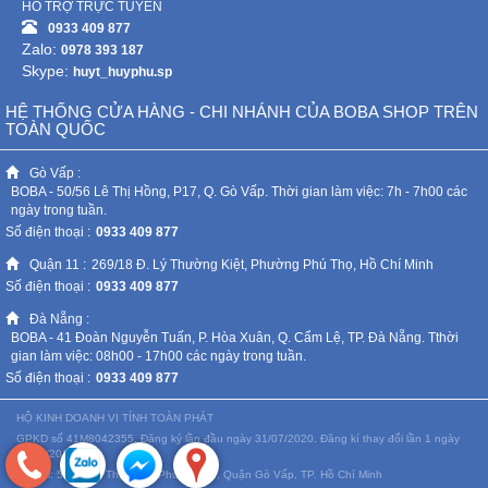
HỖ TRỢ TRỰC TUYẾN
0933 409 877
Zalo:
0978 393 187
Skype:
huyt_huyphu.sp
HỆ THỐNG CỬA HÀNG - CHI NHÁNH CỦA BOBA SHOP TRÊN
TOÀN QUỐC
Gò Vấp :
BOBA - 50/56 Lê Thị Hồng, P17, Q. Gò Vấp. Thời gian làm việc: 7h - 7h00 các
ngày trong tuần.
Số điện thoại :
0933 409 877
Quận 11 :
269/18 Đ. Lý Thường Kiệt, Phường Phú Thọ, Hồ Chí Minh
Số điện thoại :
0933 409 877
Đà Nẵng :
BOBA - 41 Đoàn Nguyễn Tuấn, P. Hòa Xuân, Q. Cẩm Lệ, TP. Đà Nẵng. Tthời
gian làm việc: 08h00 - 17h00 các ngày trong tuần.
Số điện thoại :
0933 409 877
HỘ KINH DOANH VI TÍNH TOÀN PHÁT
GPKD số 41M8042355. Đăng ký lần đầu ngày 31/07/2020. Đăng kí thay đổi lần 1 ngày
07/06/2022
Địa chỉ: 50/56 Lê Thị Hồng, Phường 17, Quận Gò Vấp, TP. Hồ Chí Minh