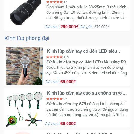
3.500m [CHÍNH HÃNG]
12
Sức
Ống nhòm 1 mắt Nikula 30x25mm 3 thấu kính,
Khỏe
độ phóng đại: 10-30 lần, đường kính: 25mm,
-
chế độ tập trung: duỗi & xoay, kích thước tối
thiểu: 118x31mm, kích thước tối đa:
Làm
290,000₫
Giá mua:
Giá gốc:
379,000₫
182x31mm.
Đẹp
Kính lúp phóng đại
Thiết
Kính lúp cầm tay có đèn LED siêu
Bị
sáng P9
119
Y
Kính lúp cầm tay có đèn LED siêu sáng P9
Tế
được thiết kế 2 kính phân biệt với độ phóng
-
đại 3X và 45X cùng với 3 đèn LED chiếu sáng.
Dụng
69,000₫
Giá mua:
Cụ
Massage
Kính lúp cầm tay cao su chống trượt
B75 đường kính 75MM
27
Kính lúp cầm tay B75
có ống kính phóng đại
Thể
và cán cầm cao su chống trượt để người dùng
Thao
có thể cầm nó trong tay và đặt nó gần vật thể
-
cần quan sát.
69,000₫
Giá mua:
Dã
Ngoại