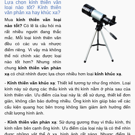
Lựa chọn kính thiên văn
loại nào tốt? Kính thiên
văn phản xa hay khúc xa?
Mua
kính thiên văn loại
nào tốt?
Có lẽ là câu hỏi mà
rất nhiều người đang thắc
mắc. Mỗi loại kính thiên văn
đều có các ưu và nhược
điểm riêng. Vì vậy mà không
thể nói chính xác được loại
nào tốt hơn? Nhưng nhìn
chung
kính thiên văn phản
xạ
có chút nhỉnh được lựa chọn nhiều hơn loại
kính khúc xạ
.
-
Kính thiên văn khúc xạ
: Thiết kế tương tự như ống nhòm. Loại
kính này sử dụng các thấu kính và thị kính nằm ở phía sau của
kính thiên văn. Ưu điểm của loại này là: dễ sử dụng, thiết kế đơn
giản, không cần bảo dưỡng nhiều. Ống kính kín giúp bảo vể các
cấu kiện quang học bên trong không làm giảm ảnh hưởng đến
chất lượng hình ảnh.
-
Kính thiên văn phản xạ
: Sử dụng gương thay vì thấu kính, thị
kính nằm bên cạnh ống kính. Ưu điểm của loại này là có thể nhìn
được những vật thể ở xa, hình ảnh rất sáng. Nhược điểm là