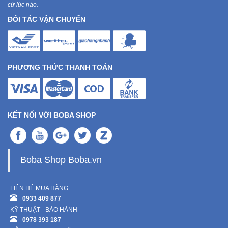
cứ lúc nào.
ĐỐI TÁC VẬN CHUYỂN
PHƯƠNG THỨC THANH TOÁN
KẾT NỐI VỚI BOBA SHOP
Boba Shop Boba.vn
LIÊN HỆ MUA HÀNG
0933 409 877
KỸ THUẬT - BẢO HÀNH
0978 393 187