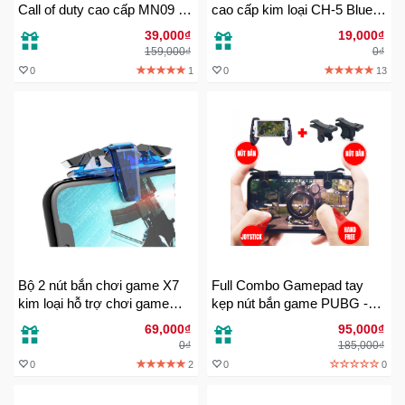
Call of duty cao cấp MN09 -
cao cấp kim loại CH-5 Blue
Vua săn gà
Shark
39,000₫
19,000₫
Ô
159,000₫
0₫
Tô
0
1
0
13
-
Xe
Máy
Đồ
chơi
công
nghệ
Dịch
Bộ 2 nút bắn chơi game X7
Full Combo Gamepad tay
vụ
kim loại hỗ trợ chơi game
kẹp nút bắn game PUBG -
-
PUPG MOBILE ROS
Call of Duty
69,000₫
95,000₫
Giải
MOBILE
0₫
185,000₫
pháp
0
2
0
0
-
Voucher