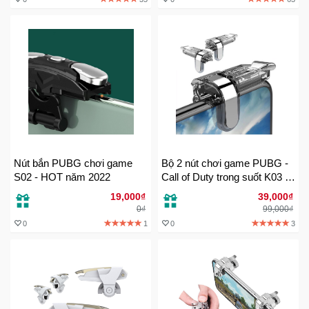
Đồng
Hồ
-
Phụ
Kiện
Nhà
Cửa
Và
Đời
Sống
Nút bắn PUBG chơi game
Bộ 2 nút chơi game PUBG -
S02 - HOT năm 2022
Call of Duty trong suốt K03 -
Leo Top 1 dễ dàng
Máy
19,000₫
39,000₫
Tính
0₫
99,000₫
-
0
1
0
3
Thiết
Bị
Văn
Phòng