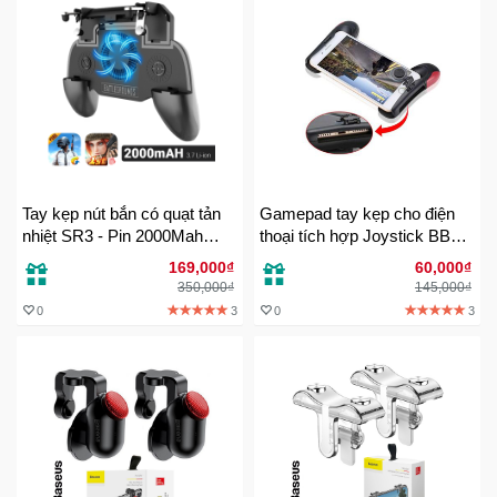
Mẹ
Và
Bé
Tay kẹp nút bắn có quạt tản
Gamepad tay kẹp cho điện
nhiệt SR3 - Pin 2000Mah
thoại tích hợp Joystick BB
PUBG ROS FF Call of Duty
578
169,000₫
60,000₫
350,000₫
145,000₫
0
3
0
3