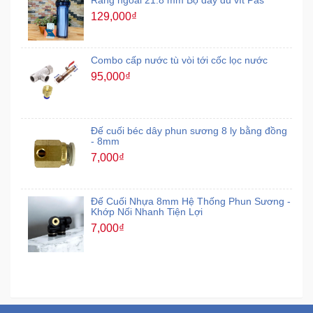
Răng ngoài 21:8 mm Bộ đầy đủ vít Pas
129,000₫
Combo cấp nước tù vòi tới cốc lọc nước
95,000₫
Đế cuối béc dây phun sương 8 ly bằng đồng
- 8mm
7,000₫
Đế Cuối Nhựa 8mm Hệ Thống Phun Sương -
Khớp Nối Nhanh Tiện Lợi
7,000₫