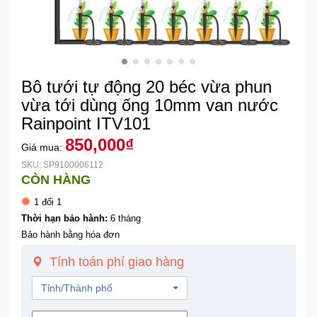
Khuyến
Mãi
Bô tưới tự động 20 béc vừa phun
Thiết
bị
vừa tới dùng ống 10mm van nước
âm
Rainpoint ITV101
thanh
850,000₫
Giá mua:
SKU: SP9100006112
Phụ
CÒN HÀNG
Kiện
Công
1 đổi 1
Nghệ
Thời hạn bảo hành:
6 tháng
Bảo hành bằng hóa đơn
Tivi
Tính toán phí giao hàng
-
Thiết
Tỉnh/Thành phố
Bị
Giải