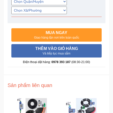
Trí
Đồ
Điện
Gia
MUA NGAY
Dụng
Giao hàng tận nơi trên toàn quốc
Máy
THÊM VÀO GIỎ HÀNG
Ảnh-
Và tiếp tục mua sắm
Máy
Điện thoại đặt hàng:
0978 393 187
(08:30-21:00)
bay
flycam
Đồ
Sản phẩm liên quan
Chơi
Trẻ
Em