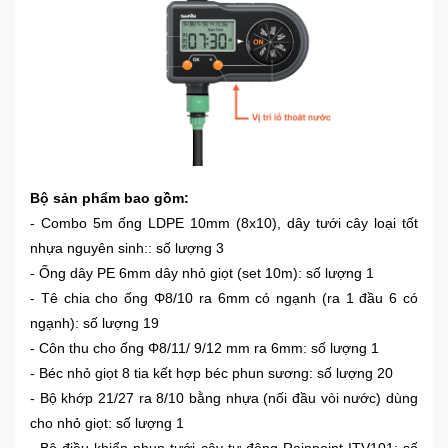
Ô
Tô
-
Xe
Máy
Đồ
Bộ sản phẩm bao gồm:
chơi
- Combo 5m ống LDPE 10mm (8x10), dây tưới cây loại tốt
công
nhựa nguyên sinh:: số lượng 3
nghệ
- Ống dây PE 6mm dây nhỏ giọt (set 10m): số lượng 1
- Tê chia cho ống Φ8/10 ra 6mm có ngạnh (ra 1 đầu 6 có
Dịch
ngạnh): số lượng 19
vụ
- Côn thu cho ống Φ8/11/ 9/12 mm ra 6mm: số lượng 1
-
- Béc nhỏ giọt 8 tia kết hợp béc phun sương: số lượng 20
Giải
pháp
- Bộ khớp 21/27 ra 8/10 bằng nhựa (nối đầu vòi nước) dùng
-
cho nhỏ giọt: số lượng 1
Voucher