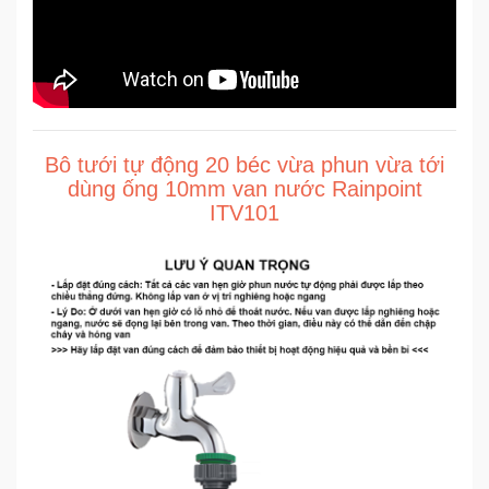
Sức
Khỏe
-
Làm
Đẹp
Bô tưới tự động 20 béc vừa phun vừa tới
Thiết
dùng ống 10mm van nước Rainpoint
Bị
ITV101
Y
Tế
-
Dụng
Cụ
Massage
Thể
Thao
-
Dã
Ngoại