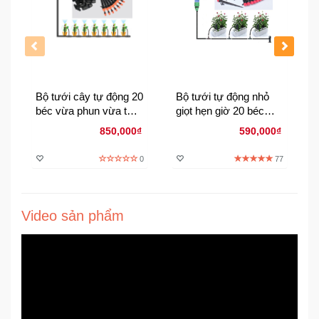
Đồng
Hồ
-
Phụ
Kiện
Bộ tưới cây tự động 20
Bộ tưới tự động nhỏ
Nhà
béc vừa phun vừa tưới
giọt hẹn giờ 20 béc
Cửa
dùng ống 10mm van
que cắm DH607
850,000₫
590,000₫
Và
nước DH609
Đời
0
77
Sống
Máy
Video sản phẩm
Tính
-
Thiết
Bị
Văn
Phòng