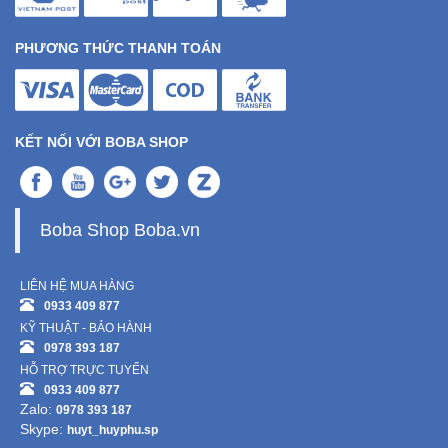
PHƯƠNG THỨC THANH TOÁN
KẾT NỐI VỚI BOBA SHOP
Boba Shop Boba.vn
LIÊN HỆ MUA HÀNG
0933 409 877
KỸ THUẬT - BẢO HÀNH
0978 393 187
HỖ TRỢ TRỰC TUYẾN
0933 409 877
Zalo:
0978 393 187
Skype:
huyt_huyphu.sp