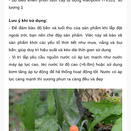
- Bộ điều khiển phun tưới cây tự động Rainpoint ITV101: số
lượng 1
Mẹ
Và
Lưu ý khi sử dụng:
Bé
- Để đảm bảo độ bền và tuổi thọ của sản phẩm khi lắp đặt
ngoài trời, bạn nên che đậy sản phẩm. Việc này sẽ bảo vệ
sản phẩm khỏi các yếu tố thời tiết như mưa, nắng và bụi
bẩn, giúp duy trì hiệu suất và kéo dài thời gian sử dụng
- Vị trí lắp yêu cầu nguồn nước có áp lực mạnh như nước
máy áp lực cao, téc nước từ độ cao (>6-8m) hoặc sử dụng
bơm tăng áp tự động để hệ thống hoạt động tốt. Nước có áp
lực càng mạnh thì sương phun ra càng đều và đẹp