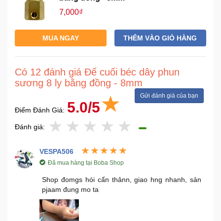
Sức
7,000₫
Khỏe
-
MUA NGAY
THÊM VÀO GIỎ HÀNG
Làm
Đẹp
Có 12 đánh giá Đế cuối béc dây phun
Thiết
sương 8 ly bằng đồng - 8mm
Bị
Gửi đánh giá của bạn
Y
5.0/5
Tế
Điểm Đánh Giá:
-
Đánh giá:
Dụng
Cụ
Massage
VESPA506
Đã mua hàng tại Boba Shop
Thể
Shop đomgs hói cẩn thânn, giao hng nhanh, sản
Thao
pjaam đung mo ta
-
Dã
Ngoại