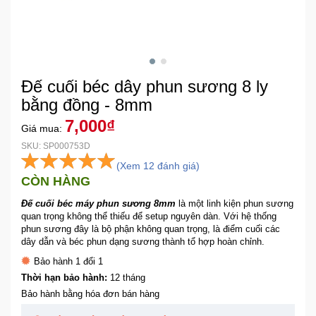
Khuyến
Mãi
Đế cuối béc dây phun sương 8 ly
Thiết
bị
bằng đồng - 8mm
âm
7,000₫
Giá mua:
thanh
SKU: SP000753D
(Xem 12 đánh giá)
Phụ
CÒN HÀNG
Kiện
Công
Đế cuối béc máy phun sương 8mm
là một linh kiện phun sương
Nghệ
quan trọng không thể thiếu để setup nguyên dàn. Với hệ thống
phun sương đây là bộ phận không quan trọng, là điểm cuối các
dây dẫn và béc phun dạng sương thành tổ hợp hoàn chỉnh.
Tivi
Bảo hành 1 đổi 1
-
Thời hạn bảo hành:
12 tháng
Thiết
Bảo hành bằng hóa đơn bán hàng
Bị
Giải