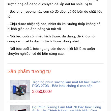
lượng nhẹ dễ dàng di chuyển để lắp đặt tại nhiều vị trí.
- Béc phun sương này còn có độ dẻo, và độ bền do chất liệu
tốt
- Chịu được nhiệt độ cao, nhiệt độ khi xuống thấp không dễ
bị khô giòn do ánh nắng và nứt vỡ.
- Nối béc cuối có nhiều kích thước đa dạng, để khớp nối
cùng các thiết bị đòi hỏi kích thước đồng nhất.
- Nối béc cuối 1 béc ngang còn được thiết kế lò xo xoắn
chuyên nghiệp, có độ bền cứng cao.
Sản phẩm tương tự
Trọn bộ phun sương làm mát 60 béc Hawin
FOG 2703 - Béc inox chống rỉ cao cấp
3,050,000₫
Bộ Phun Sương Làm Mát 70 Béc Inox Công
Suất Lớn Chính Hãng Làm Mát Hiệu Quả