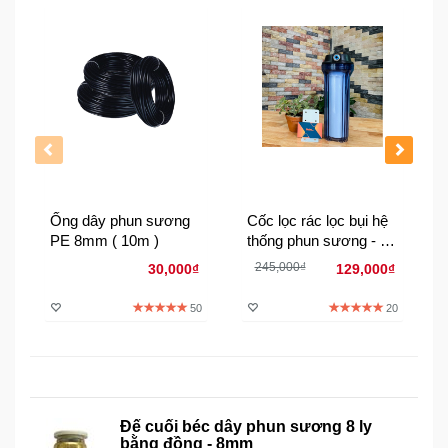
Đồng
Hồ
-
Phụ
Kiện
Nhà
Cửa
Và
Đời
Ống dây phun sương
Cốc lọc rác lọc bụi hệ
Sống
PE 8mm ( 10m )
thống phun sương - 1
Răng ngoài 21:8 mm
245,000₫
30,000₫
129,000₫
Bộ đầy đủ vít Pas
Máy
Tính
50
20
-
Thiết
Bị
Văn
Phòng
Đế cuối béc dây phun sương 8 ly
bằng đồng - 8mm