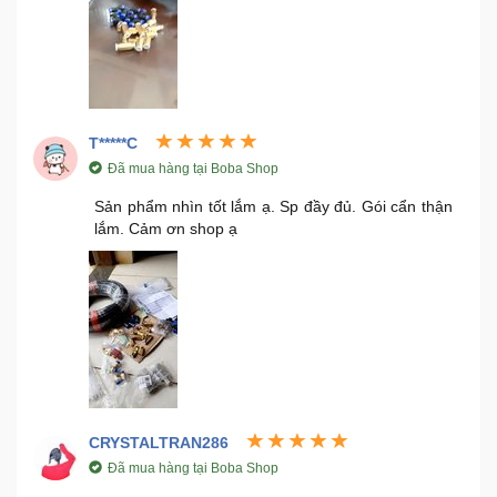
Ô
Tô
-
Xe
T*****C
Máy
Đã mua hàng tại Boba Shop
Sản phẩm nhìn tốt lắm ạ. Sp đầy đủ. Gói cẩn thận
Đồ
lắm. Cảm ơn shop ạ
chơi
công
nghệ
Dịch
vụ
-
Giải
pháp
CRYSTALTRAN286
-
Đã mua hàng tại Boba Shop
Voucher