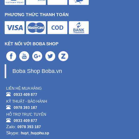
PHƯƠNG THỨC THANH TOÁN
KẾT NỐI VỚI BOBA SHOP
Boba Shop Boba.vn
LIÊN HỆ MUA HÀNG
0933 409 877
KỸ THUẬT - BẢO HÀNH
0978 393 187
HỖ TRỢ TRỰC TUYẾN
0933 409 877
Zalo:
0978 393 187
Skype:
huyt_huyphu.sp