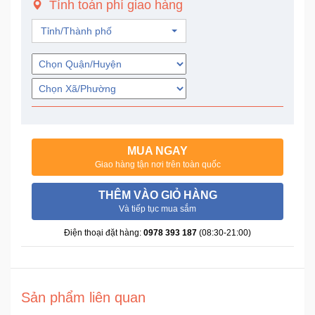
Tính toán phí giao hàng
Trí
Tỉnh/Thành phố
Đồ
Điện
Gia
Dụng
Máy
Ảnh-
MUA NGAY
Máy
Giao hàng tận nơi trên toàn quốc
bay
flycam
THÊM VÀO GIỎ HÀNG
Và tiếp tục mua sắm
Đồ
Điện thoại đặt hàng:
0978 393 187
(08:30-21:00)
Chơi
Trẻ
Em
Sản phẩm liên quan