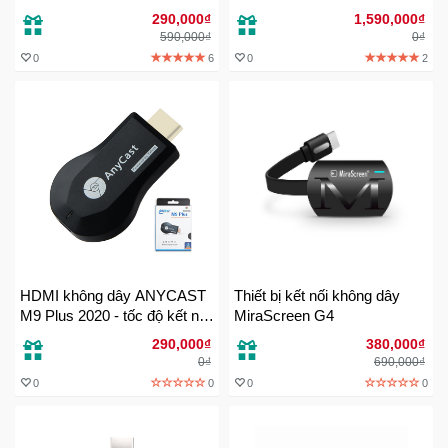
Sức
290,000₫
1,590,000₫
Khỏe
590,000₫
0₫
-
0
6
0
2
Làm
Đẹp
Thiết
Bị
Y
Tế
-
Dụng
Cụ
HDMI không dây ANYCAST
Thiết bị kết nối không dây
Massage
M9 Plus 2020 - tốc độ kết nối
MiraScreen G4
siêu nhanh
290,000₫
380,000₫
Thể
0₫
690,000₫
Thao
0
0
0
0
-
Dã
Ngoại