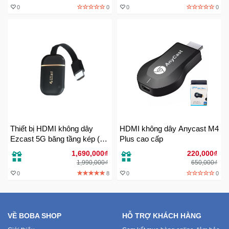
0
0
0
0
Thiết bị HDMI không dây
HDMI không dây Anycast M4
Ezcast 5G băng tầng kép (hỗ
Plus cao cấp
trợ giọng nói)
1,690,000₫
220,000₫
1,990,000₫
650,000₫
0
8
0
0
VỀ BOBA SHOP
HỖ TRỢ KHÁCH HÀNG