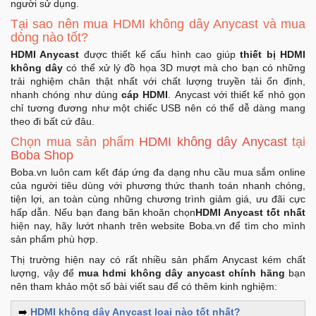
người sử dụng.
Khuyến
Tại sao nên mua HDMI không dây Anycast và mua
Mãi
dòng nào tốt?
HDMI Anycast
được thiết kế cấu hình cao giúp
thiết bị HDMI
không dây
có thể xử lý đồ họa 3D mượt mà cho bạn có những
trải nghiệm chân thật nhất với chất lượng truyền tải ổn định,
Thiết
nhanh chóng như dùng
cáp HDMI
. Anycast với thiết kế nhỏ gọn
bị
chỉ tương đương như một chiếc USB nên có thể dễ dàng mang
âm
theo đi bất cứ đâu.
thanh
Chọn mua sản phẩm
HDMI không dây Anycast
tại
Boba Shop
Phụ
Boba.vn luôn cam kết đáp ứng đa dạng nhu cầu mua sắm online
Kiện
của người tiêu dùng với phương thức thanh toán nhanh chóng,
Công
tiện lợi, an toàn cùng những chương trình giảm giá, ưu đãi cực
hấp dẫn. Nếu bạn đang băn khoăn chọn
HDMI Anycast tốt nhất
Nghệ
hiện nay, hãy lướt nhanh trên website Boba.vn để tìm cho mình
sản phẩm phù hợp.
Tivi
Thị trường hiện nay có rất nhiều sản phẩm Anycast kém chất
-
lượng,
vậy để
mua hdmi không dây anycast chính hãng
bạn
Thiết
nên tham khảo một số bài viết sau để có thêm kinh nghiệm:
Bị
➡️
HDMI không dây Anycast loại nào tốt nhất?
Giải