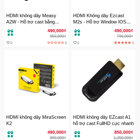
Mẹ
HDMI không dây Measy
HDMI Không dây Ezcast
Và
A2W - Hỗ trợ cast bằng
M2s - Hỗ trợ Window IOS
Bé
Ezcast
Android
490,000₫
490,000₫
950,000₫
790,000₫
0
0
0
3
HDMI không dây MiraScreen
HDMI không dây EZcast A1
K2
hỗ trợ cast FullHD cực nhanh
490,000₫
850,000₫
650,000₫
1,250,000₫