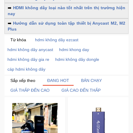
Trí
➡️
HDMI không dây loại nào tốt nhất trên thị trường hiện
nay
Đồ
➡️
Hướng dẫn sử dụng toàn tập thiết bị Anycast M2, M2
Điện
Plus
Gia
Từ khóa
hdmi không dây ezcast
Dụng
hdmi không dây anycast
hdmi khong day
Máy
hdmi không dây gia re
hdmi không dây dongle
Ảnh-
cáp hdmi không dây
Máy
bay
Sắp xếp theo
ĐANG HOT
BÁN CHẠY
flycam
GIÁ THẤP ĐẾN CAO
GIÁ CAO ĐẾN THẤP
Đồ
Chơi
Trẻ
Em