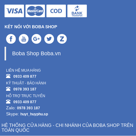
KẾT NỐI VỚI BOBA SHOP
Boba Shop Boba.vn
LIÊN HỆ MUA HÀNG
0933 409 877
KỸ THUẬT - BẢO HÀNH
0978 393 187
HỖ TRỢ TRỰC TUYẾN
0933 409 877
Zalo:
0978 393 187
Skype:
huyt_huyphu.sp
HỆ THỐNG CỬA HÀNG - CHI NHÁNH CỦA BOBA SHOP TRÊN
TOÀN QUỐC