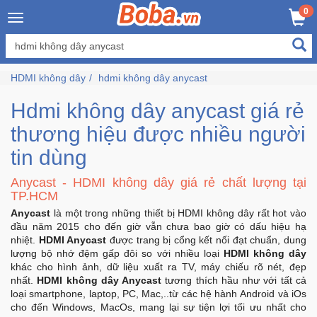
×
0
Đăng
nhập
HDMI không dây
hdmi không dây anycast
/
Đăng
Hdmi không dây anycast giá rẻ
ký
thương hiệu được nhiều người
tin dùng
Trang
Anycast - HDMI không dây giá rẻ chất lượng tại
Chủ
TP.HCM
Anycast
là một trong những thiết bị HDMI không dây rất hot vào
Đang
đầu năm 2015 cho đến giờ vẫn chưa bao giờ có dấu hiệu hạ
Hot
nhiệt.
HDMI Anycast
được trang bị cổng kết nối đạt chuẩn, dung
lượng bộ nhớ đệm gấp đôi so với nhiều loại
HDMI không dây
khác cho hình ảnh, dữ liệu xuất ra TV, máy chiếu rõ nét, đẹp
Bán
nhất.
HDMI không dây Anycast
tương thích hầu như với tất cả
Chạy
loại smartphone, laptop, PC, Mac,..từ các hệ hành Android và iOs
cho đến Windows, MacOs, mang lại sự tiện lợi tối ưu nhất cho