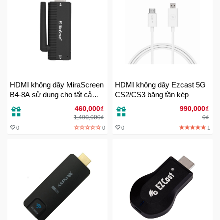
Ô
Tô
-
Xe
Máy
HDMI không dây MiraScreen
HDMI không dây Ezcast 5G
Đồ
B4-8A sử dụng cho tất cả
CS2/CS3 băng tần kép
thiết bị
chơi
460,000₫
990,000₫
công
1,490,000₫
0₫
nghệ
0
0
0
1
Dịch
vụ
-
Giải
pháp
-
Voucher