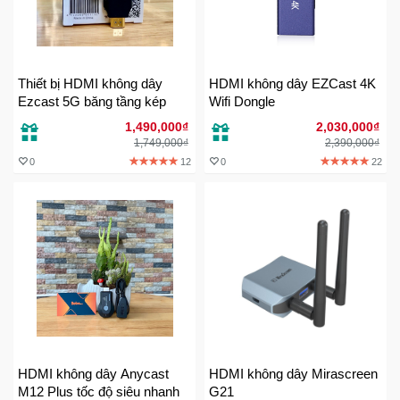
Đồng
Hồ
-
Phụ
Kiện
Thiết bị HDMI không dây
HDMI không dây EZCast 4K
Ezcast 5G băng tầng kép
Wifi Dongle
1,490,000₫
2,030,000₫
Nhà
1,749,000₫
2,390,000₫
Cửa
0
12
0
22
Và
Đời
Sống
Máy
Tính
-
Thiết
Bị
Văn
Phòng
HDMI không dây Anycast
HDMI không dây Mirascreen
M12 Plus tốc độ siêu nhanh
G21