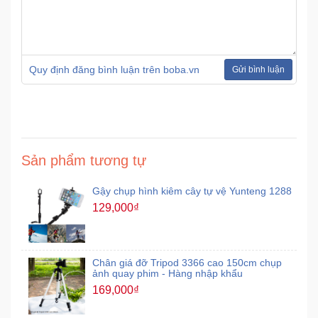
Ô
Tô
-
Quy định đăng bình luận trên boba.vn
Gửi bình luận
Xe
Máy
Đồ
chơi
Sản phẩm tương tự
công
nghệ
Gậy chụp hình kiêm cây tự vệ Yunteng 1288
129,000₫
Dịch
vụ
-
Chân giá đỡ Tripod 3366 cao 150cm chụp
Giải
ảnh quay phim - Hàng nhập khẩu
pháp
169,000₫
-
Voucher