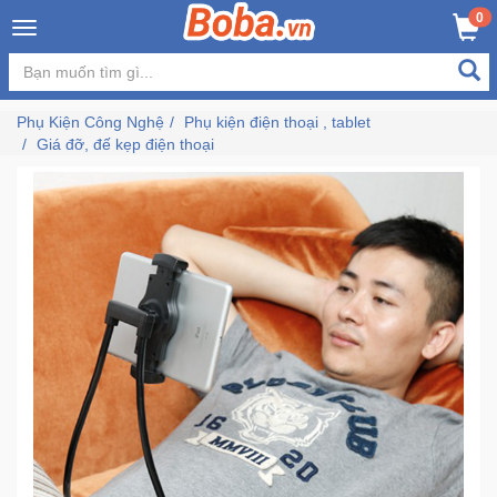
×
0
MUA NGAY
GIỎ HÀNG
Đăng
nhập
Phụ Kiện Công Nghệ
Phụ kiện điện thoại , tablet
/
Giá đỡ, đế kẹp điện thoại
Đăng
ký
Trang
Chủ
Đang
Hot
Bán
Chạy