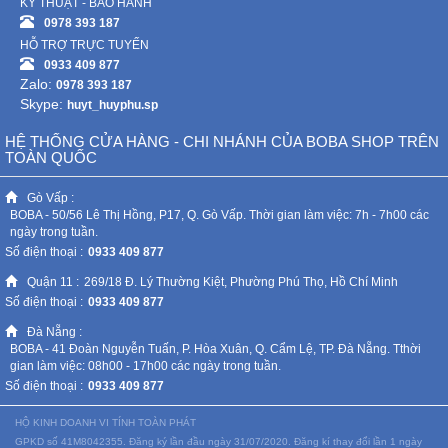
KỸ THUẬT - BẢO HÀNH
0978 393 187
HỖ TRỢ TRỰC TUYẾN
0933 409 877
Zalo:
0978 393 187
Skype:
huyt_huyphu.sp
HỆ THỐNG CỬA HÀNG - CHI NHÁNH CỦA BOBA SHOP TRÊN
TOÀN QUỐC
Gò Vấp :
BOBA - 50/56 Lê Thị Hồng, P17, Q. Gò Vấp. Thời gian làm việc: 7h - 7h00 các
ngày trong tuần.
Số điện thoại :
0933 409 877
Quận 11 :
269/18 Đ. Lý Thường Kiệt, Phường Phú Thọ, Hồ Chí Minh
Số điện thoại :
0933 409 877
Đà Nẵng :
BOBA - 41 Đoàn Nguyễn Tuấn, P. Hòa Xuân, Q. Cẩm Lệ, TP. Đà Nẵng. Tthời
gian làm việc: 08h00 - 17h00 các ngày trong tuần.
Số điện thoại :
0933 409 877
HỘ KINH DOANH VI TÍNH TOÀN PHÁT
GPKD số 41M8042355. Đăng ký lần đầu ngày 31/07/2020. Đăng kí thay đổi lần 1 ngày