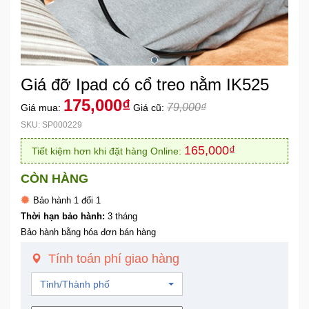
Khuyến
Mãi
Giá đỡ Ipad có cổ treo nằm IK525
Thiết
bị
175,000₫
79,000₫
Giá mua:
Giá cũ:
âm
SKU: SP000229
thanh
165,000₫
Tiết kiệm hơn khi đặt hàng Online:
Phụ
CÒN HÀNG
Kiện
Công
Bảo hành 1 đổi 1
Nghệ
Thời hạn bảo hành:
3 tháng
Bảo hành bằng hóa đơn bán hàng
Tivi
Tính toán phí giao hàng
-
Thiết
Tỉnh/Thành phố
Bị
Giải