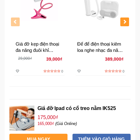
Đồng
Hồ
-
Phụ
Kiện
Giá đỡ kẹp điện thoại
Đế để điện thoại kiêm
Nhà
đa năng đuôi khỉ
loa nghe nhạc đa năng
Cửa
HK532
SL-600
Và
29,000₫
39,000₫
389,000₫
Đời
Sống
0
0
Máy
Tính
-
Thiết
Giá đỡ Ipad có cổ treo nằm IK525
Bị
175,000₫
Văn
165,000₫
(Giá Online)
Phòng
MUA NGAY
THÊM VÀO GIỎ HÀNG