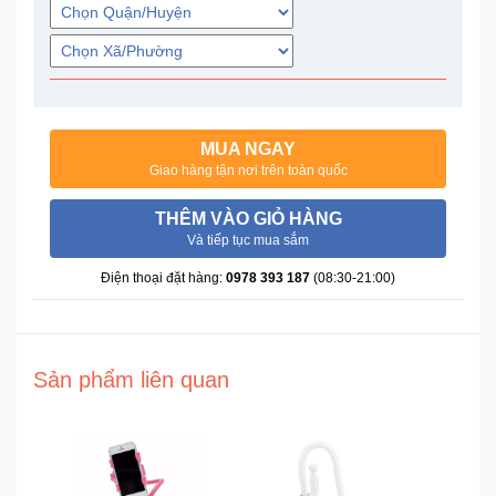
Trí
Đồ
Điện
Gia
MUA NGAY
Dụng
Giao hàng tận nơi trên toàn quốc
Máy
THÊM VÀO GIỎ HÀNG
Ảnh-
Và tiếp tục mua sắm
Máy
Điện thoại đặt hàng:
0978 393 187
(08:30-21:00)
bay
flycam
Đồ
Sản phẩm liên quan
Chơi
Trẻ
Em