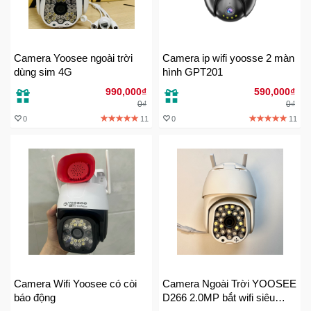
Đồng
Hồ
-
Phụ
Camera Yoosee ngoài trời
Camera ip wifi yoosse 2 màn
Kiện
dùng sim 4G
hình GPT201
990,000₫
590,000₫
Nhà
0₫
0₫
Cửa
0
11
0
11
Và
Đời
Sống
Máy
Tính
-
Thiết
Bị
Văn
Camera Wifi Yoosee có còi
Camera Ngoài Trời YOOSEE
Phòng
báo động
D266 2.0MP bắt wifi siêu