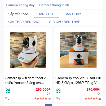
Camera không dây
Camera thông minh
Khuyến
Mãi
Sắp xếp theo
ĐANG HOT
BÁN CHẠY
GIÁ THẤP ĐẾN CAO
GIÁ CAO ĐẾN THẤP
Thiết
bị
âm
thanh
Phụ
Kiện
Công
Nghệ
Camera ip wifi đàm thoại 2
Camera Ip YooSee 3 Râu Full
chiều Yoosee 3 ăng ten
HD 5.0Mpx 1296P Tiếng Việt
Tivi
FullHD 2MP chất lượng 1080
Mới 2022
295,000₫
270,000₫
-
0₫
0₫
Thiết
0
49
0
26
Bị
Giải