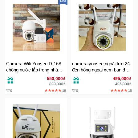
Mới
Trí
Đồ
Điện
Gia
Dụng
Máy
Camera Wifi Yoosee D-16A
camera yoosee ngoài trời 24
Ảnh-
chống nước lắp trong nhà
đèn hồng ngoại xem ban đêm
Máy
hay ngoài trời đều được
có màu
bay
550,000₫
495,000₫
890,000₫
495,000₫
flycam
0
19
0
18
Đồ
Chơi
Trẻ
Em