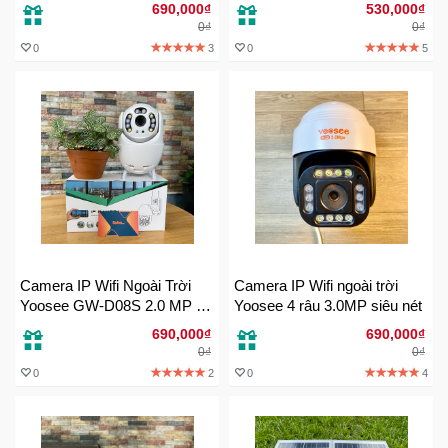
khỏe
690,000₫
530,000₫
Sức
0₫
0₫
Khỏe
0
3
0
5
-
Làm
Đẹp
Thiết
Bị
Y
Tế
-
Dụng
Cụ
Camera IP Wifi Ngoài Trời
Camera IP Wifi ngoài trời
Massage
Yoosee GW-D08S 2.0 MP -
Yoosee 4 râu 3.0MP siêu nét
Ban đêm có màu sắc nét
690,000₫
690,000₫
0₫
0₫
Thể
0
2
0
4
Thao
-
Dã
Ngoại