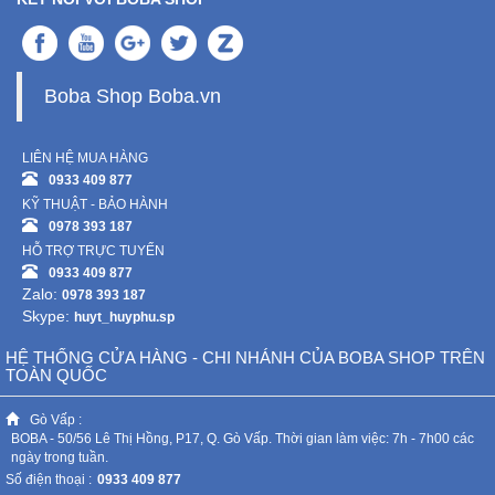
Boba Shop Boba.vn
LIÊN HỆ MUA HÀNG
0933 409 877
KỸ THUẬT - BẢO HÀNH
0978 393 187
HỖ TRỢ TRỰC TUYẾN
0933 409 877
Zalo:
0978 393 187
Skype:
huyt_huyphu.sp
HỆ THỐNG CỬA HÀNG - CHI NHÁNH CỦA BOBA SHOP TRÊN
TOÀN QUỐC
Gò Vấp :
BOBA - 50/56 Lê Thị Hồng, P17, Q. Gò Vấp. Thời gian làm việc: 7h - 7h00 các
ngày trong tuần.
Số điện thoại :
0933 409 877