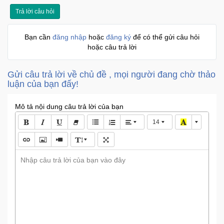
Khuyến
Trả lời câu hỏi
Mãi
Bạn cần
đăng nhập
hoặc
đăng ký
để có thể gửi câu hỏi
hoặc câu trả lời
Thiết
bị
Gửi câu trả lời về chủ đề , mọi người đang chờ thảo
âm
luận của bạn đấy!
thanh
Mô tả nội dung câu trả lời của bạn
Phụ
14
Kiện
Công
Nghệ
Nhập câu trả lời của bạn vào đây
Tivi
-
Thiết
Bị
Giải