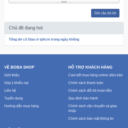
Trí
Gửi câu trả lời
Đồ
Điện
Chủ đề đang hot
Gia
Dụng
Tông đơ có Giao ở tphcm trong ngày không
Máy
Ảnh-
Máy
VỀ BOBA SHOP
HỖ TRỢ KHÁCH HÀNG
bay
Giới thiệu
Cam kết mua hàng online đảm bảo
flycam
Góp ý khiếu nại
Chính sách thanh toán
Liên hệ
Chính sách đổi trả hoàn tiền
Đồ
Tuyển dụng
Quy định bảo hành
Chơi
Hướng dẫn mua hàng
Chính sách vận chuyển và giao
Trẻ
nhận
Em
Chính sách bảo mật thông tin