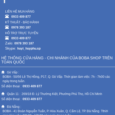
Sức
Khỏe
LIÊN HỆ MUA HÀNG
-
0933 409 877
Làm
KỸ THUẬT - BẢO HÀNH
Đẹp
0978 393 187
HỖ TRỢ TRỰC TUYẾN
0933 409 877
Thiết
Zalo:
0978 393 187
Bị
Skype:
huyt_huyphu.sp
Y
Tế
HỆ THỐNG CỬA HÀNG - CHI NHÁNH CỦA BOBA SHOP TRÊN
-
TOÀN QUỐC
Dụng
Cụ
Gò Vấp :
BOBA - 50/56 Lê Thị Hồng, P17, Q. Gò Vấp. Thời gian làm việc: 7h - 7h00 các
Massage
ngày trong tuần.
Số điện thoại :
0933 409 877
Thể
Quận 11 :
269/18 Đ. Lý Thường Kiệt, Phường Phú Thọ, Hồ Chí Minh
Thao
Số điện thoại :
0933 409 877
-
Đà Nẵng :
Dã
BOBA - 41 Đoàn Nguyễn Tuấn, P. Hòa Xuân, Q. Cẩm Lệ, TP. Đà Nẵng. Tthời
Ngoại