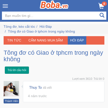
×
0
Đăng
nhập
Tông đơ, kéo cắt tóc
Hỏi Đáp
/
Tông đơ có Giao ở tphcm trong ngày không
Đăng
ký
TIN TỨC
CẨM NANG MUA SẮM
HỎI ĐÁP
Tông đơ có Giao ở tphcm trong ngày
không
Trang
Chủ
Trả lời câu hỏi
Đang
Lượt xem 3610
Trả lời 0
Hot
Thuy To
đã viết
Bán
4 năm trước
Chạy
Thành Viên