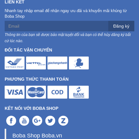
Đồng
LIÊN KẾT
Hồ
Nhanh tay nhập email để nhận ngay ưu đãi và khuyến mãi khủng từ
-
Boba Shop
Phụ
Đăng ký
Kiện
Thông tin của bạn sẽ được bảo mật tuyệt đối và bạn có thể hủy đăng ký bất
cứ lúc nào.
Nhà
ĐỐI TÁC VẬN CHUYỂN
Cửa
Và
Đời
Sống
PHƯƠNG THỨC THANH TOÁN
Máy
Tính
-
Thiết
KẾT NỐI VỚI BOBA SHOP
Bị
Văn
Phòng
Boba Shop Boba.vn