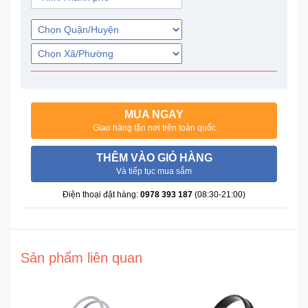
Trí
Đồ
Điện
Gia
Dụng
MUA NGAY
Giao hàng tận nơi trên toàn quốc
Máy
Ảnh-
THÊM VÀO GIỎ HÀNG
Máy
Và tiếp tục mua sắm
bay
flycam
Điện thoại đặt hàng:
0978 393 187
(08:30-21:00)
Đồ
Chơi
Sản phẩm liên quan
Trẻ
Em