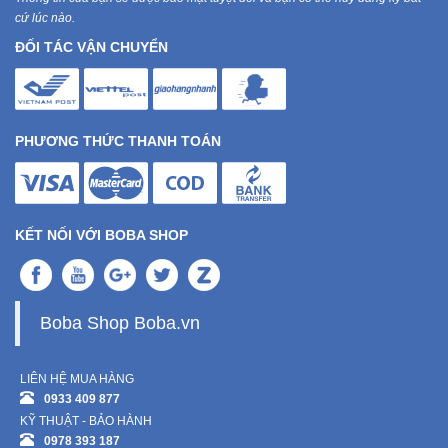
cứ lúc nào.
ĐỐI TÁC VẬN CHUYỂN
PHƯƠNG THỨC THANH TOÁN
KẾT NỐI VỚI BOBA SHOP
Boba Shop Boba.vn
LIÊN HỆ MUA HÀNG
0933 409 877
KỸ THUẬT - BẢO HÀNH
0978 393 187