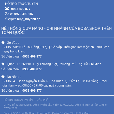
HỖ TRỢ TRỰC TUYẾN
0933 409 877
Zalo:
0978 393 187
Skype:
huyt_huyphu.sp
HỆ THỐNG CỬA HÀNG - CHI NHÁNH CỦA BOBA SHOP TRÊN
TOÀN QUỐC
Gò Vấp :
BOBA - 50/56 Lê Thị Hồng, P17, Q. Gò Vấp. Thời gian làm việc: 7h - 7h00 các
ngày trong tuần.
Số điện thoại :
0933 409 877
Quận 11 :
269/18 Đ. Lý Thường Kiệt, Phường Phú Thọ, Hồ Chí Minh
Số điện thoại :
0933 409 877
Đà Nẵng :
BOBA - 41 Đoàn Nguyễn Tuấn, P. Hòa Xuân, Q. Cẩm Lệ, TP. Đà Nẵng. Tthời
gian làm việc: 08h00 - 17h00 các ngày trong tuần.
Số điện thoại :
0933 409 877
HỘ KINH DOANH VI TÍNH TOÀN PHÁT
GPKD số 41M8042355. Đăng ký lần đầu ngày 31/07/2020. Đăng kí thay đổi lần 1 ngày
07/06/2022
Địa chỉ: 50/56 Lê Thị Hồng, Phường 17, Quận Gò Vấp, TP. Hồ Chí Minh