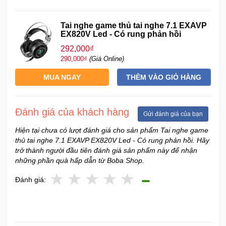
Sức
Khỏe
Tai nghe game thủ tai nghe 7.1 EXAVP
-
EX820V Led - Có rung phản hồi
Làm
292,000₫
Đẹp
290,000₫
(Giá Online)
MUA NGAY
THÊM VÀO GIỎ HÀNG
Thiết
Bị
Y
Đánh giá của khách hàng
Tế
Gửi đánh giá của bạn
-
Hiện tại chưa có lượt đánh giá cho sản phẩm Tai nghe game
Dụng
thủ tai nghe 7.1 EXAVP EX820V Led - Có rung phản hồi. Hãy
Cụ
trở thành người đầu tiên đánh giá sản phẩm này để nhận
Massage
những phần quà hấp dẫn từ Boba Shop.
Đánh giá:
Thể
Thao
-
Dã
Ngoại