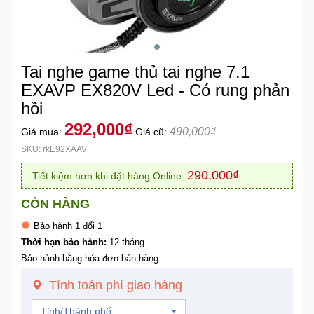
Khuyến
Mãi
Tai nghe game thủ tai nghe 7.1
Thiết
EXAVP EX820V Led - Có rung phản
bị
hồi
âm
292,000₫
thanh
490,000₫
Giá mua:
Giá cũ:
SKU: rkE92XAAV
Phụ
290,000₫
Tiết kiệm hơn khi đặt hàng Online:
Kiện
Công
CÒN HÀNG
Nghệ
Bảo hành 1 đổi 1
Thời hạn bảo hành:
12 tháng
Tivi
Bảo hành bằng hóa đơn bán hàng
-
Thiết
Tính toán phí giao hàng
Bị
Giải
Tỉnh/Thành phố