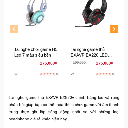
Đồng
Hồ
-
Phụ
Kiện
Nhà
Cửa
Tai nghe chơi game H5
Tai nghe game thủ
Và
Led 7 màu siêu bền
EXAVP EX220 LED
Đời
siêu bền chuyên net
199,000₫
175,000₫
175,000₫
Sống
0
0
Máy
Tính
-
Tai nghe game thủ EXAVP EX820v chính hãng led và rung
Thiết
phản hồi giúp bạn có thể thỏa thích chơi game với âm thanh
Bị
Văn
trung thực giả lập sống động nhất so với những loại
Phòng
headphone giá rẻ khác hiện nay.