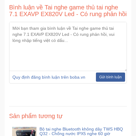
Bình luận về Tai nghe game thủ tai nghe
7.1 EXAVP EX820V Led - Có rung phản hồi
Ô
Tô
-
Xe
Máy
Đồ
chơi
công
Quy định đăng bình luận trên boba.vn
nghệ
Gửi bình luận
Dịch
vụ
-
Giải
Sản phẩm tương tự
pháp
-
Bộ tai nghe Bluetooth không dây TWS HBQ
Voucher
Q32 - Chống nước IPX5 nghe 60 giờ