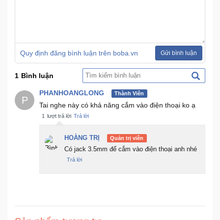
Ô
Tô
-
Quy định đăng bình luận trên boba.vn
Gửi bình luận
Xe
Máy
1
Bình luận
PHANHOANGLONG
Đồ
Thành Viên
P
chơi
Tai nghe này có khả năng cắm vào điện thoại ko ạ
công
1
lượt trả lời
Trả lời
nghệ
HOÀNG TRỊ
Quản trị viên
Có jack 3.5mm để cắm vào điện thoại anh nhé
Dịch
Trả lời
vụ
-
Giải
pháp
-
Voucher