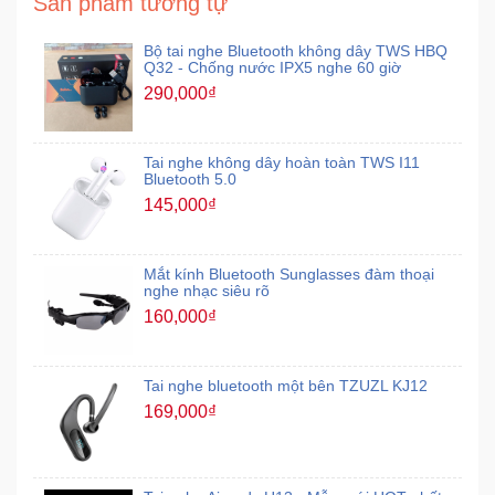
Sản phẩm tương tự
Mẹ
Bộ tai nghe Bluetooth không dây TWS HBQ
Q32 - Chống nước IPX5 nghe 60 giờ
Và
290,000₫
Bé
Tai nghe không dây hoàn toàn TWS I11
Bluetooth 5.0
145,000₫
Mắt kính Bluetooth Sunglasses đàm thoại
nghe nhạc siêu rõ
160,000₫
Tai nghe bluetooth một bên TZUZL KJ12
169,000₫