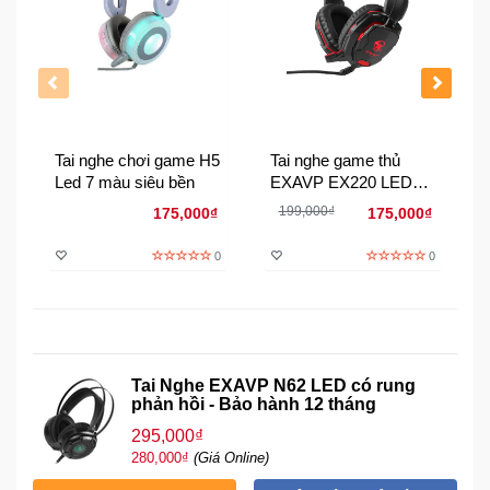
Đồng
Hồ
-
Phụ
Kiện
Nhà
Tai nghe chơi game H5
Tai nghe game thủ
Cửa
Led 7 màu siêu bền
EXAVP EX220 LED
Và
siêu bền chuyên net
199,000₫
175,000₫
175,000₫
Đời
Sống
0
0
Máy
Tính
-
Thiết
Tai Nghe EXAVP N62 LED có rung
Bị
phản hồi - Bảo hành 12 tháng
Văn
295,000₫
Phòng
280,000₫
(Giá Online)