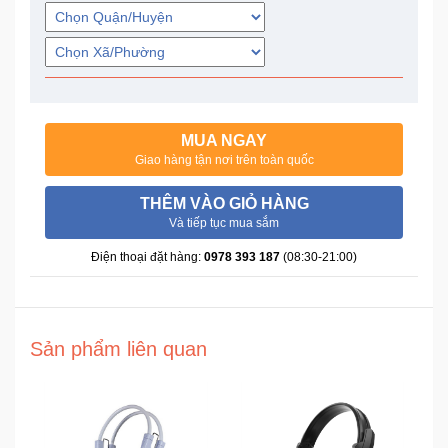
Trí
Đồ
Điện
Gia
Dụng
MUA NGAY
Giao hàng tận nơi trên toàn quốc
Máy
THÊM VÀO GIỎ HÀNG
Ảnh-
Và tiếp tục mua sắm
Máy
bay
Điện thoại đặt hàng:
0978 393 187
(08:30-21:00)
flycam
Đồ
Sản phẩm liên quan
Chơi
Trẻ
Em