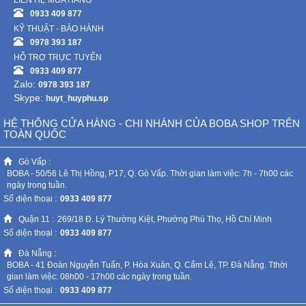
LIÊN HỆ MUA HÀNG
0933 409 877
KỸ THUẬT - BẢO HÀNH
0978 393 187
HỖ TRỢ TRỰC TUYẾN
0933 409 877
Zalo:
0978 393 187
Skype:
huyt_huyphu.sp
HỆ THỐNG CỬA HÀNG - CHI NHÁNH CỦA BOBA SHOP TRÊN
TOÀN QUỐC
Gò Vấp :
BOBA - 50/56 Lê Thị Hồng, P17, Q. Gò Vấp. Thời gian làm việc: 7h - 7h00 các
ngày trong tuần.
Số điện thoại :
0933 409 877
Quận 11 :
269/18 Đ. Lý Thường Kiệt, Phường Phú Thọ, Hồ Chí Minh
Số điện thoại :
0933 409 877
Đà Nẵng :
BOBA - 41 Đoàn Nguyễn Tuấn, P. Hòa Xuân, Q. Cẩm Lệ, TP. Đà Nẵng. Tthời
gian làm việc: 08h00 - 17h00 các ngày trong tuần.
Số điện thoại :
0933 409 877