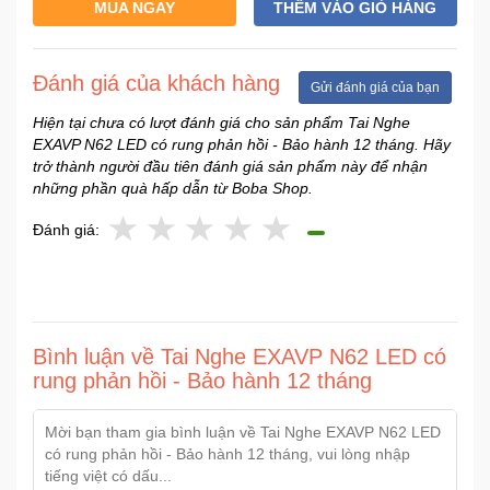
MUA NGAY
THÊM VÀO GIỎ HÀNG
Sức
Khỏe
-
Đánh giá của khách hàng
Làm
Gửi đánh giá của bạn
Đẹp
Hiện tại chưa có lượt đánh giá cho sản phẩm Tai Nghe
EXAVP N62 LED có rung phản hồi - Bảo hành 12 tháng. Hãy
trở thành người đầu tiên đánh giá sản phẩm này để nhận
Thiết
những phần quà hấp dẫn từ Boba Shop.
Bị
Y
Đánh giá:
Tế
-
Dụng
Cụ
Massage
Bình luận về Tai Nghe EXAVP N62 LED có
rung phản hồi - Bảo hành 12 tháng
Thể
Thao
-
Dã
Ngoại