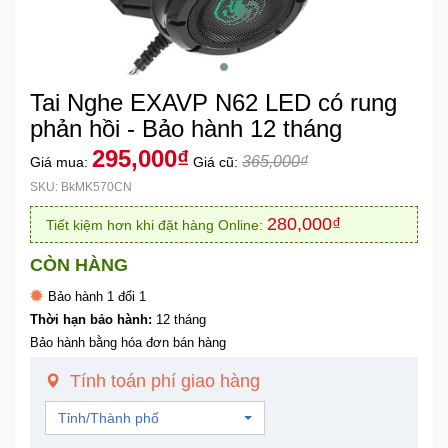
Khuyến
Mãi
Tai Nghe EXAVP N62 LED có rung
Thiết
phản hồi - Bảo hành 12 tháng
bị
295,000₫
365,000₫
Giá mua:
Giá cũ:
âm
thanh
SKU: BkMK570CN
280,000₫
Tiết kiệm hơn khi đặt hàng Online:
Phụ
Kiện
CÒN HÀNG
Công
Bảo hành 1 đổi 1
Nghệ
Thời hạn bảo hành:
12 tháng
Bảo hành bằng hóa đơn bán hàng
Tivi
Tính toán phí giao hàng
-
Thiết
Tỉnh/Thành phố
Bị
Giải