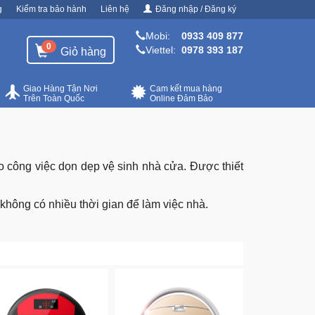
g
Kiểm tra bảo hành
Liên hệ
Đăng nhập / Đăng ký
Mobi:
0933 409 877
0
Viettel:
0978 393 187
Giỏ hàng
Giao Hàng Tận Nơi
Cam kết mua hàng
Trên Toàn Quốc
Online Đảm Bảo
ho công việc dọn dẹp vệ sinh nhà cửa. Được thiết
hông có nhiều thời gian để làm việc nhà.