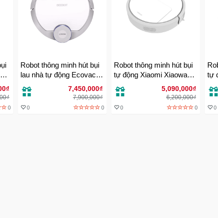
ụi
Robot thông minh hút bụi
Robot thông minh hút bụi
Rob
oux
lau nhà tự động Ecovacs
tự động Xiaomi Xiaowa
tự
Deebot DE35
C10 chính hãng
00₫
7,450,000₫
5,090,000₫
000₫
7,900,000₫
6,200,000₫
0
0
0
0
0
0