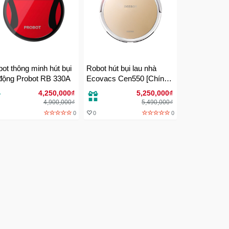
ot thông minh hút bụi
Robot hút bụi lau nhà
 động Probot RB 330A
Ecovacs Cen550 [Chính
hãng]
4,250,000₫
5,250,000₫
4,900,000₫
5,490,000₫
0
0
0