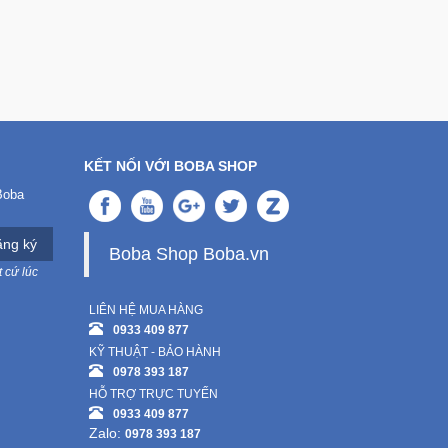
KẾT NỐI VỚI BOBA SHOP
Boba
ng ký
Boba Shop Boba.vn
 cứ lúc
LIÊN HỆ MUA HÀNG
0933 409 877
KỸ THUẬT - BẢO HÀNH
0978 393 187
HỖ TRỢ TRỰC TUYẾN
0933 409 877
Zalo:
0978 393 187