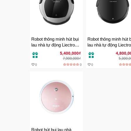
Robot thông minh hút bụi
Robot thông minh hút b
lau nhà tự động Liectroux
lau nhà tự động Liectr
B6009
Q7000
5,400,000₫
4,800,0
7,900,000₫
5,300,
0
0
0
Robot hút bụi lau nhà