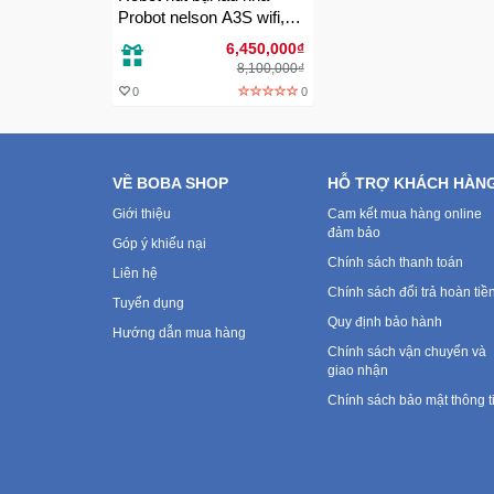
Probot nelson A3S wifi,
điều khiển qua điện thoại
6,450,000₫
8,100,000₫
0
0
VỀ BOBA SHOP
HỖ TRỢ KHÁCH HÀN
Giới thiệu
Cam kết mua hàng online
đảm bảo
Góp ý khiếu nại
Chính sách thanh toán
Liên hệ
Chính sách đổi trả hoàn tiề
Tuyển dụng
Quy định bảo hành
Hướng dẫn mua hàng
Chính sách vận chuyển và
giao nhận
Chính sách bảo mật thông t