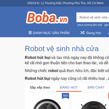
269/18 Đ. Lý Thường Kiệt, Phường Phú Thọ, Hồ Chí Minh
phun sương làm mát
giá 
DANH MỤC SẢN PHẨM
Đang Hot
Robot vệ sinh nhà cửa
Robot hút bụi
và lau nhà ngày nay đã không còn
kế rất nhỏ gọn thuận tiện cho bạn thao tác, và d
Những chiếc
robot
quả thực hữu ích, đặc biệt 
Robot hút bụi
ngày nay cũng có rất nhiều loại ,
Sắp xếp theo
ĐANG HOT
BÁN CHẠY
Mới