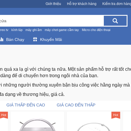
Giới thiệu
Hỗ trợ khách hàng
Kiểm tra đơn hàn
treo tv
kính lúp
máy ghi âm
máy chơi game cầm tay
Micro cho điện thoại
Bán Chạy
Khuyến Mãi
 quá xa lạ gì với chúng ta nữa. Một sản phẩm hỗ trợ rất tốt c
ễ dàng để di chuyển hơn trong ngôi nhà của bạn.
với những người thường xuyên bận bịu công việc hằng ngày mà k
 đa dạng về thương hiệu, giá cả.
GIÁ THẤP ĐẾN CAO
GIÁ CAO ĐẾN THẤP
Hot
Hot