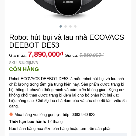
Khuyến
Mãi
Robot hút bụi và lau nhà ECOVACS
Thiết
bị
DEEBOT DE53
âm
7,890,000₫
9,650,000₫
Giá mua:
Giá cũ:
thanh
SKU: SJUGijMVB
CÒN HÀNG
Phụ
Robot ECOVACS DEEBOT DE53 là mẫu robot hút bụi và lau nhà
Kiện
chất lượng trong tầm giá trung hiện nay. Sản phẩm được trang bị
Công
hệ thống di chuyển thông minh và cảm biến không gian. Động cơ
Nghệ
không chổi than được trang bị đem lại cho bộ phận hút bụi đạt
hiệu năng cao. Chế độ lau nhà đảm bảo và các chế độ làm việc đa
dạng.
Tivi
Mua hàng vui lòng gọi trực tiếp: 0383.980.923
-
Thời hạn bảo hành:
12 tháng
Thiết
Bị
Bảo hành bằng hóa đơn bán hàng hoặc tem trên sản phẩm
Giải