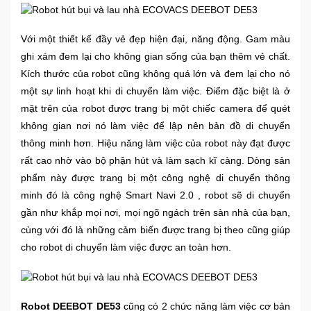
Ô
Với một thiết kế đầy vẻ đẹp hiện đại, năng động. Gam màu
Tô
ghi xám đem lại cho không gian sống của bạn thêm vẻ chất.
-
Kích thước của robot cũng không quá lớn và đem lại cho nó
Xe
một sự linh hoạt khi di chuyển làm việc. Điểm đặc biệt là ở
Máy
mặt trên của robot được trang bị một chiếc camera để quét
không gian nơi nó làm việc để lập nên bản đồ di chuyển
Đồ
thông minh hơn. Hiệu năng làm việc của robot này đạt được
chơi
rất cao nhờ vào bộ phận hút và làm sạch kĩ càng. Dòng sản
công
nghệ
phẩm này được trang bị một công nghệ di chuyển thông
minh đó là công nghệ Smart Navi 2.0 , robot sẽ di chuyển
gần như khắp mọi nơi, mọi ngõ ngách trên sàn nhà của bạn,
Dịch
cùng với đó là những cảm biến được trang bị theo cũng giúp
vụ
-
cho robot di chuyển làm việc được an toàn hơn.
Giải
pháp
-
Voucher
Robot DEEBOT DE53
cũng có 2 chức năng làm việc cơ bản