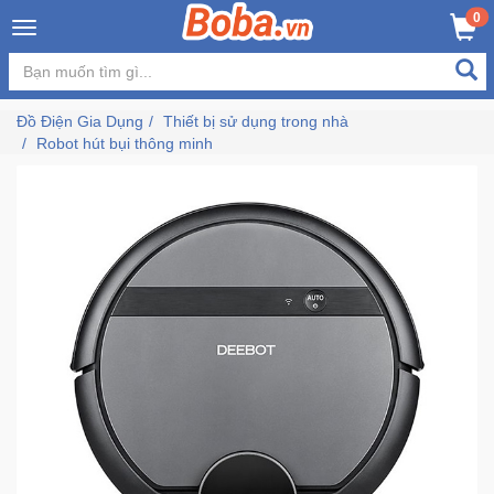
×
0
MUA NGAY
GIỎ HÀNG
Đăng
nhập
Đồ Điện Gia Dụng
Thiết bị sử dụng trong nhà
/
Robot hút bụi thông minh
Đăng
ký
Trang
Chủ
Đang
Hot
Bán
Chạy