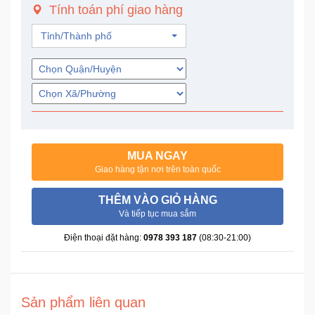
Tính toán phí giao hàng
Trí
Tỉnh/Thành phố
Đồ
Điện
Gia
Dụng
Máy
Ảnh-
MUA NGAY
Máy
Giao hàng tận nơi trên toàn quốc
bay
flycam
THÊM VÀO GIỎ HÀNG
Và tiếp tục mua sắm
Đồ
Điện thoại đặt hàng:
0978 393 187
(08:30-21:00)
Chơi
Trẻ
Em
Sản phẩm liên quan