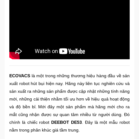
Sức
Khỏe
-
Làm
Đẹp
Thiết
Bị
Y
Tế
-
ECOVACS
là một trong những thương hiệu hàng đầu về sản
Dụng
xuất robot hút bụi hiện nay. Hãng này liên tục nghiên cứu và
Cụ
sản xuất ra những sản phẩm được cập nhật những tính năng
Massage
mới, những cải thiện nhằm tối ưu hơn về hiệu quả hoạt động
và độ bền bỉ. Mới đây một sản phẩm mà hãng mới cho ra
Thể
mắt cũng nhận được sự quan tâm nhiều từ người dùng. Đó
Thao
chính là chiếc robot
DEEBOT DE53
. Đây là một mẫu robot
-
nằm trong phân khúc giá tầm trung.
Dã
Ngoại