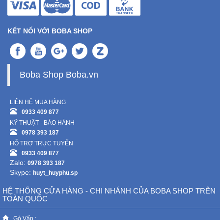
KẾT NỐI VỚI BOBA SHOP
Boba Shop Boba.vn
LIÊN HỆ MUA HÀNG
0933 409 877
KỸ THUẬT - BẢO HÀNH
0978 393 187
HỖ TRỢ TRỰC TUYẾN
0933 409 877
Zalo:
0978 393 187
Skype:
huyt_huyphu.sp
HỆ THỐNG CỬA HÀNG - CHI NHÁNH CỦA BOBA SHOP TRÊN
TOÀN QUỐC
Gò Vấp :