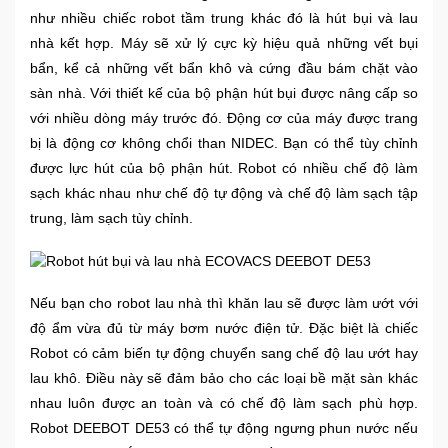
như nhiều chiếc robot tầm trung khác đó là hút bụi và lau
nhà kết hợp. Máy sẽ xử lý cực kỳ hiệu quả những vết bụi
Mẹ
Và
bẩn, kể cả những vết bẩn khô và cứng đầu bám chặt vào
Bé
sàn nhà. Với thiết kế của bộ phận hút bụi được nâng cấp so
với nhiều dòng máy trước đó. Động cơ của máy được trang
bị là động cơ không chổi than NIDEC. Bạn có thể tùy chỉnh
được lực hút của bộ phận hút. Robot có nhiều chế độ làm
sạch khác nhau như chế độ tự động và chế độ làm sạch tập
trung, làm sạch tùy chỉnh.
Nếu bạn cho robot lau nhà thì khăn lau sẽ được làm ướt với
độ ẩm vừa đủ từ máy bơm nước điện tử. Đặc biệt là chiếc
Robot có cảm biến tự động chuyển sang chế độ lau ướt hay
lau khô. Điều này sẽ đảm bảo cho các loại bề mặt sàn khác
nhau luôn được an toàn và có chế độ làm sạch phù hợp.
Robot DEEBOT DE53 có thể tự động ngưng phun nước nếu