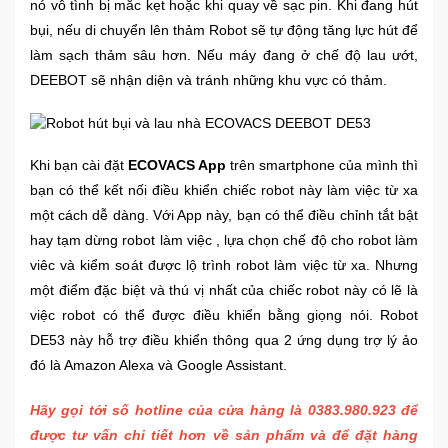
nó vô tình bị mắc kẹt hoặc khi quay về sạc pin. Khi đang hút
bụi, nếu di chuyển lên thảm Robot sẽ tự động tăng lực hút để
làm sạch thảm sâu hơn. Nếu máy đang ở chế độ lau ướt,
DEEBOT sẽ nhận diện và tránh những khu vực có thảm.
Khi bạn cài đặt
ECOVACS App
trên smartphone của mình thì
bạn có thể kết nối điều khiển chiếc robot này làm việc từ xa
một cách dễ dàng. Với App này, bạn có thể điều chỉnh tắt bật
hay tạm dừng robot làm việc , lựa chọn chế độ cho robot làm
viêc và kiểm soát được lộ trình robot làm việc từ xa. Nhưng
một điểm đặc biệt và thú vị nhất của chiếc robot này có lẽ là
việc robot có thể được điều khiển bằng giọng nói. Robot
DE53 này hỗ trợ điều khiển thông qua 2 ứng dụng trợ lý ảo
đó là Amazon Alexa và Google Assistant.
Hãy gọi tới số hotline của cửa hàng là 0383.980.923 để
được tư vấn chi tiết hơn về sản phẩm và để đặt hàng