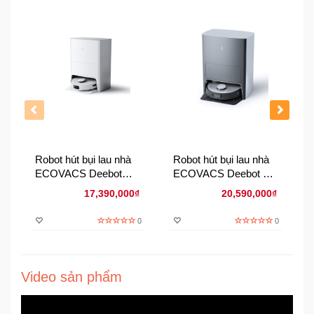
Đồng
Hồ
-
Phụ
Kiện
Nhà
Cửa
Và
Đời
Sống
Robot hút bụi lau nhà
Robot hút bụi lau nhà
ECOVACS Deebot
ECOVACS Deebot X1
T10 OMNI Bản Quốc
OMNI Bản Quốc Tế
17,390,000₫
20,590,000₫
Máy
Tế
Tính
0
0
-
Thiết
Bị
Văn
Video sản phẩm
Phòng