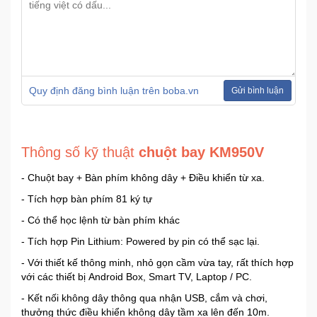
Ô
Tô
-
Xe
Quy định đăng bình luận trên boba.vn
Gửi bình luận
Máy
Đồ
Thông số kỹ thuật
chuột bay KM950V
chơi
công
- Chuột bay + Bàn phím không dây + Điều khiển từ xa.
nghệ
- Tích hợp bàn phím 81 ký tự
Dịch
- Có thể học lệnh từ bàn phím khác
vụ
- Tích hợp Pin Lithium: Powered by pin có thể sạc lại.
-
- Với thiết kế thông minh, nhỏ gọn cầm vừa tay, rất thích hợp
Giải
với các thiết bị Android Box, Smart TV, Laptop / PC.
pháp
-
- Kết nối không dây thông qua nhận USB, cắm và chơi,
Voucher
thưởng thức điều khiển không dây tầm xa lên đến 10m.