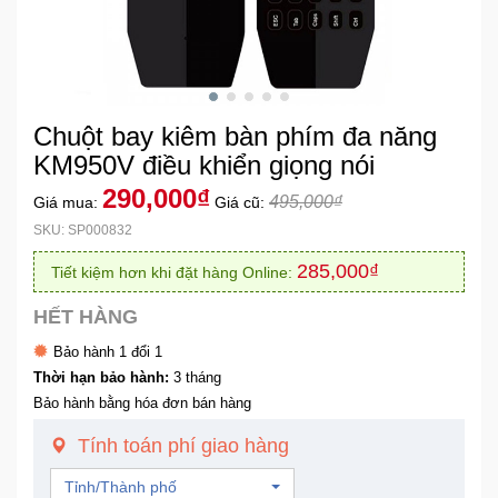
Khuyến
Mãi
Chuột bay kiêm bàn phím đa năng
Thiết
bị
KM950V điều khiển giọng nói
âm
290,000₫
495,000₫
Giá mua:
Giá cũ:
thanh
SKU: SP000832
Phụ
285,000₫
Tiết kiệm hơn khi đặt hàng Online:
Kiện
Công
HẾT HÀNG
Nghệ
Bảo hành 1 đổi 1
Thời hạn bảo hành:
3 tháng
Tivi
Bảo hành bằng hóa đơn bán hàng
-
Tính toán phí giao hàng
Thiết
Bị
Tỉnh/Thành phố
Giải