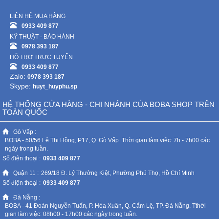
LIÊN HỆ MUA HÀNG
0933 409 877
KỸ THUẬT - BẢO HÀNH
0978 393 187
HỖ TRỢ TRỰC TUYẾN
0933 409 877
Zalo:
0978 393 187
Skype:
huyt_huyphu.sp
HỆ THỐNG CỬA HÀNG - CHI NHÁNH CỦA BOBA SHOP TRÊN
TOÀN QUỐC
Gò Vấp :
BOBA - 50/56 Lê Thị Hồng, P17, Q. Gò Vấp. Thời gian làm việc: 7h - 7h00 các
ngày trong tuần.
Số điện thoại :
0933 409 877
Quận 11 :
269/18 Đ. Lý Thường Kiệt, Phường Phú Thọ, Hồ Chí Minh
Số điện thoại :
0933 409 877
Đà Nẵng :
BOBA - 41 Đoàn Nguyễn Tuấn, P. Hòa Xuân, Q. Cẩm Lệ, TP. Đà Nẵng. Tthời
gian làm việc: 08h00 - 17h00 các ngày trong tuần.