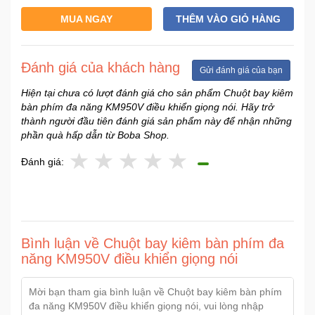
Sức
MUA NGAY
THÊM VÀO GIỎ HÀNG
Khỏe
-
Làm
Đánh giá của khách hàng
Đẹp
Gửi đánh giá của bạn
Hiện tại chưa có lượt đánh giá cho sản phẩm Chuột bay kiêm
bàn phím đa năng KM950V điều khiển giọng nói. Hãy trở
Thiết
thành người đầu tiên đánh giá sản phẩm này để nhận những
Bị
phần quà hấp dẫn từ Boba Shop.
Y
Tế
Đánh giá:
-
Dụng
Cụ
Massage
Bình luận về Chuột bay kiêm bàn phím đa
Thể
năng KM950V điều khiển giọng nói
Thao
-
Dã
Ngoại