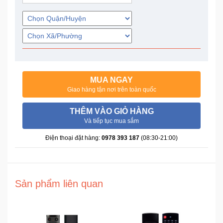
Trí
Đồ
Điện
Gia
Dụng
MUA NGAY
Giao hàng tận nơi trên toàn quốc
Máy
Ảnh-
THÊM VÀO GIỎ HÀNG
Máy
Và tiếp tục mua sắm
bay
flycam
Điện thoại đặt hàng:
0978 393 187
(08:30-21:00)
Đồ
Chơi
Sản phẩm liên quan
Trẻ
Em