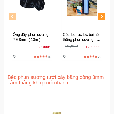
Đồng
Hồ
-
Phụ
Kiện
Ống dây phun sương
Cốc lọc rác lọc bụi hệ
Nhà
PE 8mm ( 10m )
thống phun sương - 1
Cửa
Răng ngoài 21:8 mm
245,000₫
30,000₫
129,000₫
Và
Bộ đầy đủ vít Pas
Đời
50
20
Sống
Máy
Béc phun sương tưới cây bằng đồng 8mm
Tính
cắm thẳng khớp nối nhanh
-
Thiết
Bị
Văn
Phòng