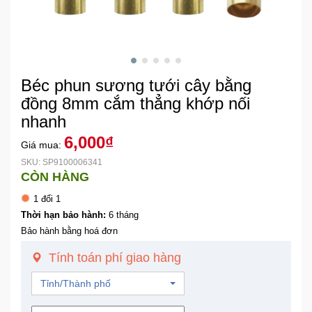
Khuyến
Mãi
Béc phun sương tưới cây bằng
Thiết
bị
đồng 8mm cắm thẳng khớp nối
âm
nhanh
thanh
6,000₫
Giá mua:
SKU: SP9100006341
Phụ
CÒN HÀNG
Kiện
Công
1 đổi 1
Nghệ
Thời hạn bảo hành:
6 tháng
Bảo hành bằng hoá đơn
Tivi
Tính toán phí giao hàng
-
Thiết
Tỉnh/Thành phố
Bị
Giải