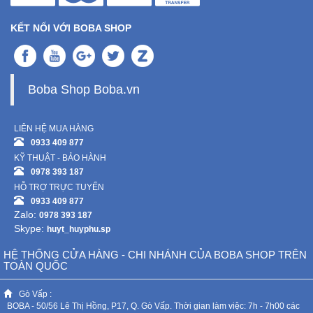
KẾT NỐI VỚI BOBA SHOP
Boba Shop Boba.vn
LIÊN HỆ MUA HÀNG
0933 409 877
KỸ THUẬT - BẢO HÀNH
0978 393 187
HỖ TRỢ TRỰC TUYẾN
0933 409 877
Zalo:
0978 393 187
Skype:
huyt_huyphu.sp
HỆ THỐNG CỬA HÀNG - CHI NHÁNH CỦA BOBA SHOP TRÊN
TOÀN QUỐC
Gò Vấp :
BOBA - 50/56 Lê Thị Hồng, P17, Q. Gò Vấp. Thời gian làm việc: 7h - 7h00 các