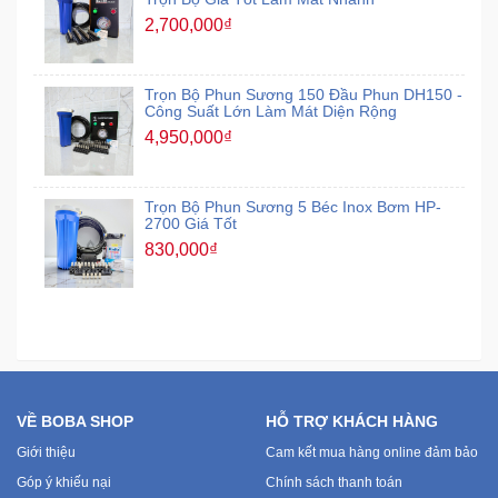
2,700,000₫
Trọn Bộ Phun Sương 150 Đầu Phun DH150 -
Công Suất Lớn Làm Mát Diện Rộng
4,950,000₫
Trọn Bộ Phun Sương 5 Béc Inox Bơm HP-
2700 Giá Tốt
830,000₫
VỀ BOBA SHOP
HỖ TRỢ KHÁCH HÀNG
Giới thiệu
Cam kết mua hàng online đảm bảo
Góp ý khiếu nại
Chính sách thanh toán