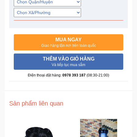
Trí
Đồ
Điện
Gia
MUA NGAY
Dụng
Giao hàng tận nơi trên toàn quốc
Máy
THÊM VÀO GIỎ HÀNG
Ảnh-
Và tiếp tục mua sắm
Máy
Điện thoại đặt hàng:
0978 393 187
(08:30-21:00)
bay
flycam
Đồ
Sản phẩm liên quan
Chơi
Trẻ
Em