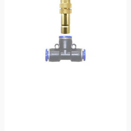
Sức
Khỏe
-
Làm
Đẹp
Thiết
Bị
Y
Tế
-
Dụng
Cụ
Massage
Thể
Thao
-
Dã
Ngoại