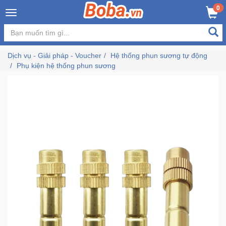
×
0
MUA NGAY
GIỎ HÀNG
Đăng
nhập
Dịch vụ - Giải pháp - Voucher
Hệ thống phun sương tự động
/
Phụ kiện hệ thống phun sương
Đăng
ký
Trang
Chủ
Đang
Hot
Bán
Chạy