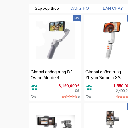
Sắp xếp theo
ĐANG HOT
BÁN CHẠY
Mới
Gimbal chống rung DJI
Gimbal chống rung
Osmo Mobile 4
Zhiyun Smooth XS
3,190,000₫
1,550,0
0₫
2,490,
0
0
0