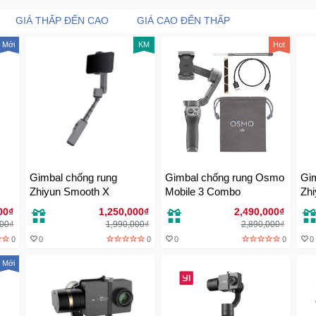
GIÁ THẤP ĐẾN CAO
GIÁ CAO ĐẾN THẤP
Mới
KM
Hot
Gimbal chống rung
Gimbal chống rung Osmo
Gim
Zhiyun Smooth X
Mobile 3 Combo
Zh
00₫
1,250,000₫
2,490,000₫
000₫
1,990,000₫
2,890,000₫
0
0
0
0
0
0
Mới