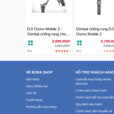
DJI Osmo Mobile 3 -
Gimbal chống rung DJ
Gimbal chống rung cho
Osmo Mobile 2
điện thoại
2,090,000₫
2,700,0
2,800,000₫
3,500,
0
1
0
VỀ BOBA SHOP
HỖ TRỢ KHÁCH HÀN
Giới thiệu
Cam kết mua hàng online
đảm bảo
Góp ý khiếu nại
Chính sách thanh toán
Liên hệ
Chính sách đổi trả hoàn tiề
Tuyển dụng
Quy định bảo hành
Hướng dẫn mua hàng
Chính sách vận chuyển và