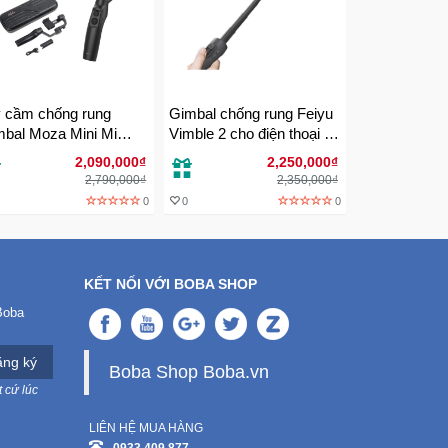
 cầm chống rung
Gimbal chống rung Feiyu
bal Moza Mini Mi
Vimble 2 cho điện thoại và
nh hãng
Gopro
2,090,000₫
2,250,000₫
2,790,000₫
2,350,000₫
0
0
0
KẾT NỐI VỚI BOBA SHOP
Boba
ng ký
Boba Shop Boba.vn
 cứ lúc
LIÊN HỆ MUA HÀNG