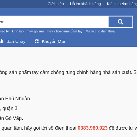
Giới thiệu
Hỗ trợ khách hàng
Kiểm tra đơn hàn
treo tv
kính lúp
máy ghi âm
máy chơi game cầm tay
Micro cho điện thoại
Bán Chạy
Khuyến Mãi
òng sản phẩm tay cầm chống rung chính hãng nhà sản xuất. 
uận Phú Nhuận
, quận 3
ận Gò Vấp.
 quan tâm, hãy gọi tới số điện thoại
0383.980.923
để được tư vấ