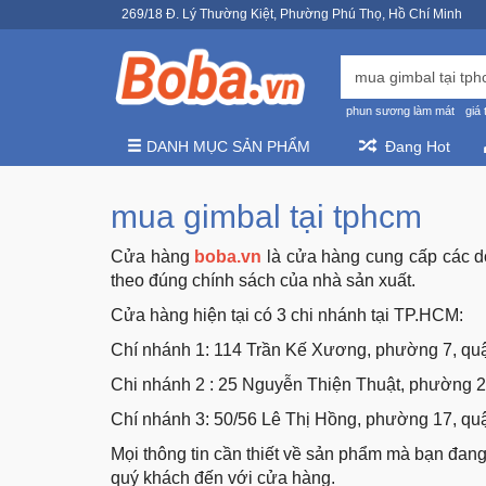
269/18 Đ. Lý Thường Kiệt, Phường Phú Thọ, Hồ Chí Minh
phun sương làm mát
giá 
DANH MỤC SẢN PHẨM
Đang Hot
mua gimbal tại tphcm
Cửa hàng
boba.vn
là cửa hàng cung cấp các d
theo đúng chính sách của nhà sản xuất.
Cửa hàng hiện tại có 3 chi nhánh tại TP.HCM:
Chí nhánh 1: 114 Trần Kế Xương, phường 7, q
Chi nhánh 2 : 25 Nguyễn Thiện Thuật, phường 2
Chí nhánh 3: 50/56 Lê Thị Hồng, phường 17, qu
Mọi thông tin cần thiết về sản phẩm mà bạn đang
quý khách đến với cửa hàng.