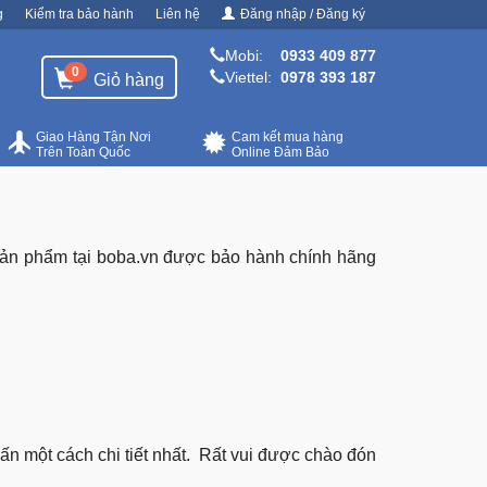
g
Kiểm tra bảo hành
Liên hệ
Đăng nhập / Đăng ký
Mobi:
0933 409 877
0
Viettel:
0978 393 187
Giỏ hàng
Giao Hàng Tận Nơi
Cam kết mua hàng
Trên Toàn Quốc
Online Đảm Bảo
Sản phẩm tại boba.vn được bảo hành chính hãng
n một cách chi tiết nhất. Rất vui được chào đón