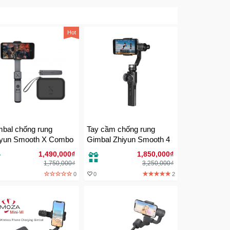
Hot
bal chống rung
Tay cầm chống rung
iyun Smooth X Combo
Gimbal Zhiyun Smooth 4
1,490,000₫
1,850,000₫
1,750,000₫
3,250,000₫
0
0
2