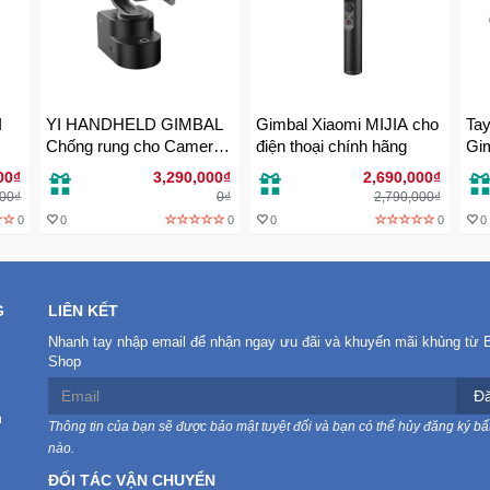
I
YI HANDHELD GIMBAL
Gimbal Xiaomi MIJIA cho
Tay
Chống rung cho Camera
điện thoại chính hãng
Gim
Sport hành động
chí
00₫
3,290,000₫
2,690,000₫
000₫
0₫
2,790,000₫
0
0
0
0
0
0
G
LIÊN KẾT
Nhanh tay nhập email để nhận ngay ưu đãi và khuyến mãi khủng từ 
Shop
Đă
n
Thông tin của bạn sẽ được bảo mật tuyệt đối và bạn có thể hủy đăng ký bất
nào.
ĐỐI TÁC VẬN CHUYỂN