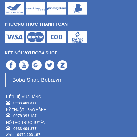
PHƯƠNG THỨC THANH TOÁN
KẾT NỐI VỚI BOBA SHOP
Boba Shop Boba.vn
LIÊN HỆ MUA HÀNG
0933 409 877
KỸ THUẬT - BẢO HÀNH
0978 393 187
HỖ TRỢ TRỰC TUYẾN
0933 409 877
Zalo:
0978 393 187