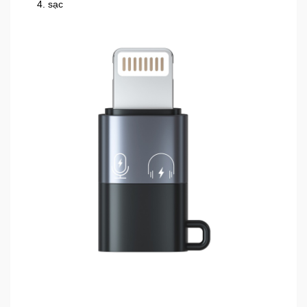
sạc
Sức
Khỏe
-
Làm
Đẹp
Thiết
Bị
Y
Tế
-
Dụng
Cụ
Massage
Thể
Thao
-
Dã
Ngoại