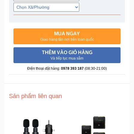
Trí
Đồ
Điện
MUA NGAY
Gia
Giao hàng tận nơi trên toàn quốc
Dụng
THÊM VÀO GIỎ HÀNG
Máy
Và tiếp tục mua sắm
Ảnh-
Điện thoại đặt hàng:
0978 393 187
(08:30-21:00)
Máy
bay
flycam
Sản phẩm liên quan
Đồ
Chơi
Trẻ
Em