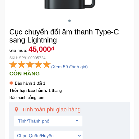
Khuyến
Mãi
Cục chuyển đổi âm thanh Type-C
Thiết
sang Lightning
bị
45,000₫
Giá mua:
âm
thanh
SKU: SP9100005724
(Xem 59 đánh giá)
CÒN HÀNG
Phụ
Kiện
Bảo hành 1 đổi 1
Công
Thời hạn bảo hành:
1 tháng
Nghệ
Bảo hành bằng tem
Tính toán phí giao hàng
Tivi
-
Tỉnh/Thành phố
Thiết
Bị
Giải