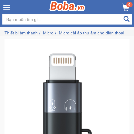
×
0
MUA NGAY
GIỎ HÀNG
Đăng
nhập
Thiết bị âm thanh
Micro
Micro cài áo thu âm cho điện thoại
/
Đăng
ký
Trang
Chủ
Đang
Hot
Bán
Chạy