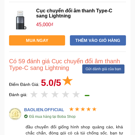
Cục chuyển đổi âm thanh Type-C
Ô
sang Lightning
Tô
45,000₫
-
Xe
MUA NGAY
THÊM VÀO GIỎ HÀNG
Máy
Đồ
Có 59 đánh giá Cục chuyển đổi âm thanh
chơi
Type-C sang Lightning
Gửi đánh giá của bạn
công
nghệ
5.0/5
Điểm Đánh Giá:
Dịch
Đánh giá:
vụ
-
BAOLIEN.OFFICIAL
Giải
Đã mua hàng tại Boba Shop
pháp
-
đầu chuyển đổi giống hình shop quảng cáo, khá
Voucher
chắc chắn, đóng gói có cả túi chống sốc. bạn tư