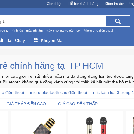
Giới thiệu
Hỗ trợ khách hàng
Kiểm tra đơn hàn
treo tv
kính lúp
máy ghi âm
máy chơi game cầm tay
Micro cho điện thoại
Bán Chạy
Khuyến Mãi
 rẻ chính hãng tại TP HCM
mới của giới trẻ, rất nhiều mẫu mã đa dạng đang liên tục được tung
a Bluetooth không quá cồng kềnh cùng với thiết kế bắt mắt tha hồ mà h
ho điện thoại
micro bluetooth cho điện thoại
mic kèm loa 3 trong 1
GIÁ THẤP ĐẾN CAO
GIÁ CAO ĐẾN THẤP