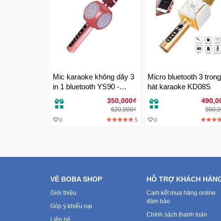
Mic karaoke không dây 3
Micro bluetooth 3 trong
in 1 bluetooth YS90 -
hát karaoke KD08S
Model 2018 Giải trí đa
350,000₫
490,0
năng
620,000₫
900,
0
5
0
VỀ BOBA SHOP
HỖ TRỢ KHÁCH HÀN
Giới thiệu
Cam kết mua hàng online
đảm bảo
Góp ý khiếu nại
Chính sách thanh toán
Liên hệ