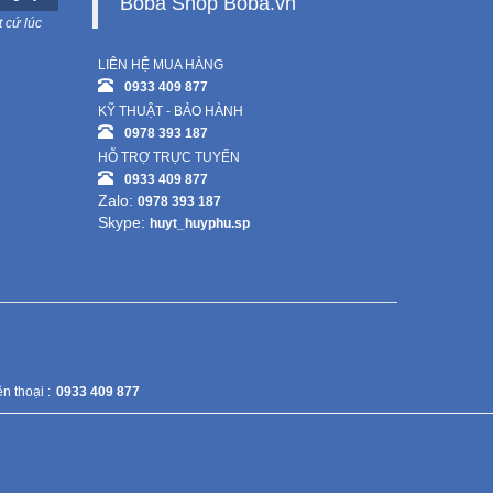
Boba Shop Boba.vn
 cứ lúc
LIÊN HỆ MUA HÀNG
0933 409 877
KỸ THUẬT - BẢO HÀNH
0978 393 187
HỖ TRỢ TRỰC TUYẾN
0933 409 877
Zalo:
0978 393 187
Skype:
huyt_huyphu.sp
n thoại :
0933 409 877