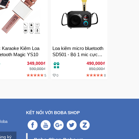
 Karaoke Kiêm Loa
Loa kiêm micro bluetooth
etooth Magic YS10
SD501 - Bộ 1 mic cực
hay
349,000₫
490,000₫
590,000₫
850,000₫
5
0
8
KẾT NỐI VỚI BOBA SHOP
Boba
ng ký