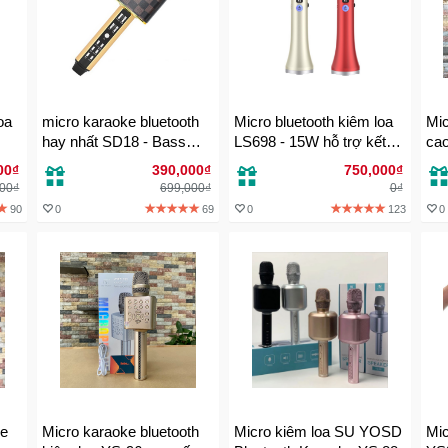
oa
micro karaoke bluetooth
Micro bluetooth kiêm loa
Mic
hay nhất SD18 - Bass
LS698 - 15W hỗ trợ kết
ca
siêu trầm
hát trực tiếp trên Ôtô
âm 
00₫
390,000₫
750,000₫
000₫
699,000₫
0₫
90
0
69
0
123
0
ke
Micro karaoke bluetooth
Micro kiêm loa SU YOSD
Mic