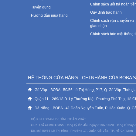
Chính sách đổi trả hoàn tiề
Tuyển dụng
Quy định bảo hành
Hướng dẫn mua hàng
Chính sách vận chuyển và
giao nhận
Chính sách bảo mật thông t
HỆ THỐNG CỬA HÀNG - CHI NHÁNH CỦA BOBA
Gò Vấp :
BOBA - 50/56 Lê Thị Hồng, P17, Q. Gò Vấp. Thời gia
Quận 11 :
269/18 Đ. Lý Thường Kiệt, Phường Phú Thọ, Hồ C
Đà Nẵng :
BOBA - 41 Đoàn Nguyễn Tuấn, P. Hòa Xuân, Q. Cẩm 
HỘ KINH DOANH VI TÍNH TOÀN PHÁT
GPKD số 41M8042355. Đăng ký lần đầu ngày 31/07/2020. Đăng kí thay đ
Địa chỉ: 50/56 Lê Thị Hồng, Phường 17, Quận Gò Vấp, TP. Hồ Chí Minh