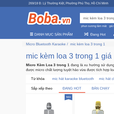
269/18 Đ. Lý Thường Kiệt, Phường Phú Thọ, Hồ Chí Minh
phun sương làm mát
giá 
DANH MỤC SẢN PHẨM
Đang Hot
Micro Bluetooth Karaoke
mic kèm loa 3 trong 1
mic kèm loa 3 trong 1 giá
Micro Kèm Loa 3 trong 1
đang là xu hướng sử dụng 
được micro chất lượng tuyệt hảo vừa được tích hợp lo
Từ khóa
mic hát karaoke bluetooth
mic hát c
Sắp xếp theo
ĐANG HOT
BÁN CHẠY
Mới