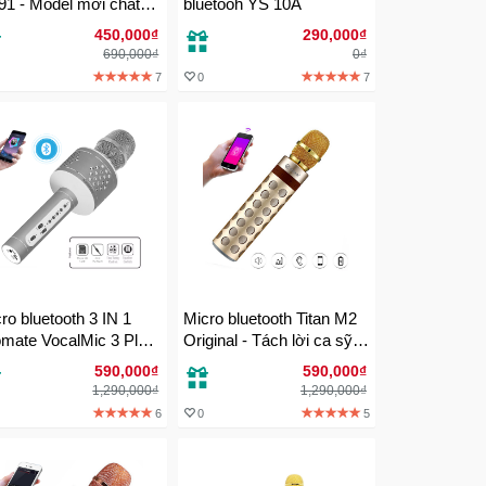
1 - Model mới chất
bluetooh YS 10A
trong
450,000₫
290,000₫
690,000₫
0₫
7
0
7
ro bluetooth 3 IN 1
Micro bluetooth Titan M2
mate VocalMic 3 Plus
Original - Tách lời ca sỹ -
nh hãng - Bảo hành 18
Song ca 2 thiết bị - Bảo
590,000₫
590,000₫
ng
hành 12 Tháng
1,290,000₫
1,290,000₫
6
0
5