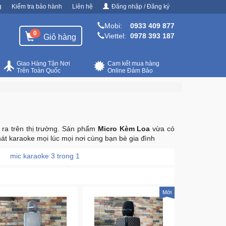
g
Kiểm tra bảo hành
Liên hệ
Đăng nhập / Đăng ký
Mobi:
0933 409 877
0
Viettel:
0978 393 187
Giỏ hàng
Giao Hàng Tận Nơi
Cam kết mua hàng
Trên Toàn Quốc
Online Đảm Bảo
 ra trên thị trường. Sản phẩm
Micro Kèm Loa
vừa có
át karaoke mọi lúc mọi nơi cùng bạn bè gia đình
mic karaoke 3 trong 1
Mới