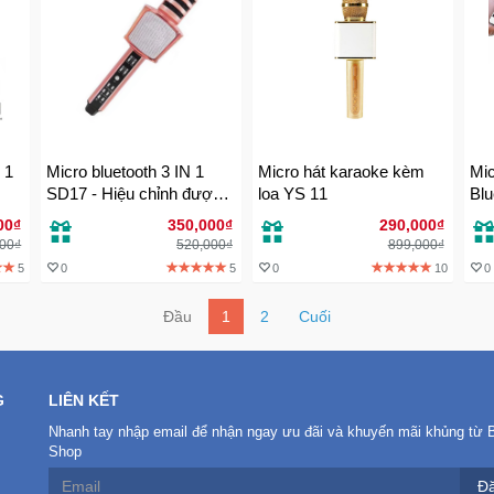
 1
Micro bluetooth 3 IN 1
Micro hát karaoke kèm
Mic
SD17 - Hiệu chỉnh được
loa YS 11
Blu
Bass Treble ấn tượng
00₫
350,000₫
290,000₫
000₫
520,000₫
899,000₫
5
0
5
0
10
0
Đầu
1
2
Cuối
G
LIÊN KẾT
Nhanh tay nhập email để nhận ngay ưu đãi và khuyến mãi khủng từ 
Shop
Đă