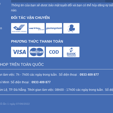
n
Thông tin của bạn sẽ được bảo mật tuyệt đối và bạn có thể hủy đăng ký bất
nào.
ĐỐI TÁC VẬN CHUYỂN
in
PHƯƠNG THỨC THANH TOÁN
 SHOP TRÊN TOÀN QUỐC
n làm việc: 7h - 7h00 các ngày trong tuần.
Số điện thoại :
0933 409 877
hí Minh
Số điện thoại :
0933 409 877
Lệ, TP. Đà Nẵng. Tthời gian làm việc: 08h00 - 17h00 các ngày trong tuần.
Số điệ
ổi lần 1 ngày 07/06/2022