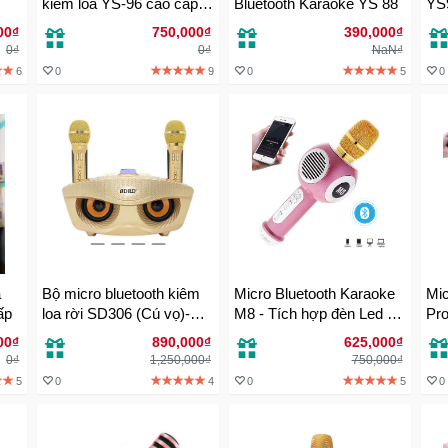
kiêm loa YS-96 cao cấp
Bluetooth Karaoke YS 88
YS9
mới nhất dòng SU YOSD
âm 
00₫
750,000₫
390,000₫
0₫
0₫
NaN₫
6
0
9
0
5
0
a
Bộ micro bluetooth kiêm
Micro Bluetooth Karaoke
Mic
ấp
loa rời SD306 (Cú vọ)-
M8 - Tích hợp đèn Led Vũ
Pro
Âm thanh nổi Stereo 3D
Trường
chí
00₫
890,000₫
625,000₫
rất ấn tượng
thá
0₫
1,250,000₫
750,000₫
5
0
4
0
5
0