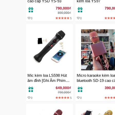
cao cấp YSD YS-93
kèm loa YS97
790,000₫
790,0
890,000₫
0
5
0
Mic kèm loa LS598 Hút
Micro karaoke kèm lo
âm đỉnh [Ghi Âm Phím
bluetooth SD-19 cao c
Nóng]
649,000₫
390,0
790,000₫
0
5
0