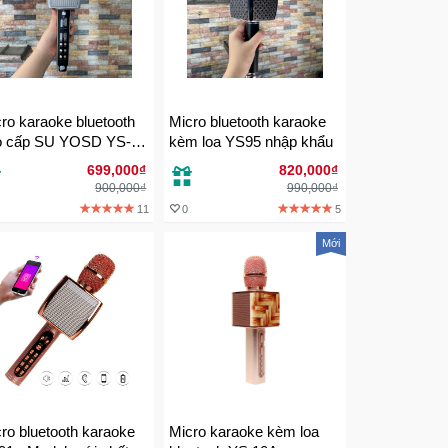
ro karaoke bluetooth
Micro bluetooth karaoke
o cấp SU YOSD YS-92
kèm loa YS95 nhập khẩu
thanh cực đỉnh
699,000₫
820,000₫
900,000₫
990,000₫
11
0
5
Mới
ro bluetooth karaoke
Micro karaoke kèm loa