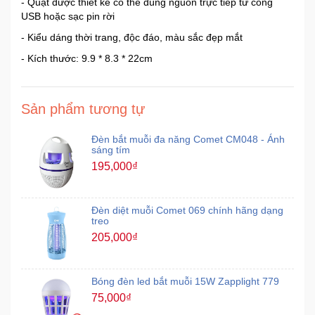
- Quạt được thiết kế có thể dùng nguồn trực tiếp từ cổng
USB hoặc sạc pin rời
- Kiểu dáng thời trang, độc đáo, màu sắc đẹp mắt
- Kích thước: 9.9 * 8.3 * 22cm
Sản phẩm tương tự
Đèn bắt muỗi đa năng Comet CM048 - Ánh
sáng tím
195,000₫
Đèn diệt muỗi Comet 069 chính hãng dạng
treo
205,000₫
Bóng đèn led bắt muỗi 15W Zapplight 779
75,000₫