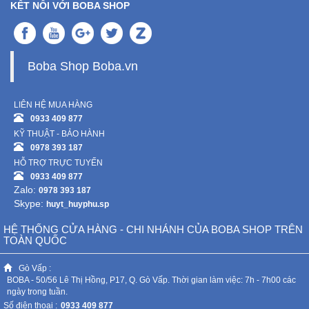
KẾT NỐI VỚI BOBA SHOP
Boba Shop Boba.vn
LIÊN HỆ MUA HÀNG
0933 409 877
KỸ THUẬT - BẢO HÀNH
0978 393 187
HỖ TRỢ TRỰC TUYẾN
0933 409 877
Zalo:
0978 393 187
Skype:
huyt_huyphu.sp
HỆ THỐNG CỬA HÀNG - CHI NHÁNH CỦA BOBA SHOP TRÊN
TOÀN QUỐC
Gò Vấp :
BOBA - 50/56 Lê Thị Hồng, P17, Q. Gò Vấp. Thời gian làm việc: 7h - 7h00 các
ngày trong tuần.
Số điện thoại :
0933 409 877