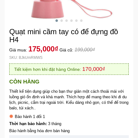
Khuyến
Mãi
Quạt mini cầm tay có để đựng đồ
Thiết
H4
bị
175,000₫
199,000₫
Giá mua:
Giá cũ:
âm
thanh
SKU: BJkUmRMWS
170,000₫
Tiết kiệm hơn khi đặt hàng Online:
Phụ
Kiện
CÒN HÀNG
Công
Thiết kế tiện dụng giúp cho bạn thư giản một cách thoải mái với
Nghệ
luồng gió ổn định và khá mạnh. Thích hợp để mang theo khi đi du
lịch, picnic, cắm trại ngoài trời. Kiểu dáng nhỏ gọn, có thể để trong
balo, túi xách..
Tivi
Bảo hành 1 đổi 1
-
Thiết
Thời hạn bảo hành:
3 tháng
Bị
Bảo hành bằng hóa đơn bán hàng
Giải