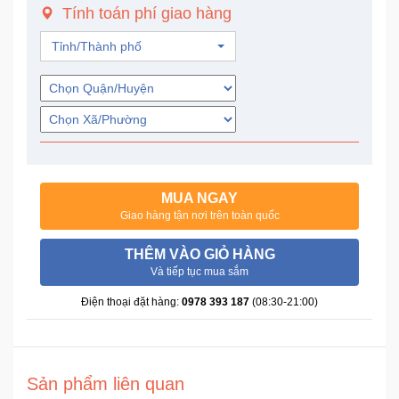
Tính toán phí giao hàng
Trí
Tỉnh/Thành phố
Đồ
Điện
Gia
Dụng
Máy
Ảnh-
MUA NGAY
Máy
Giao hàng tận nơi trên toàn quốc
bay
flycam
THÊM VÀO GIỎ HÀNG
Và tiếp tục mua sắm
Đồ
Điện thoại đặt hàng:
0978 393 187
(08:30-21:00)
Chơi
Trẻ
Em
Sản phẩm liên quan