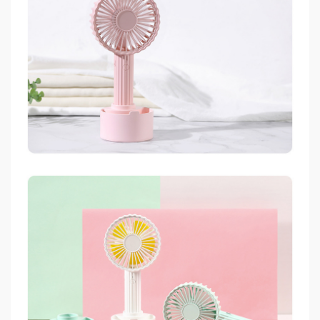
Sức
Khỏe
-
Làm
Đẹp
Thiết
Bị
Y
Tế
-
Dụng
Cụ
Massage
Thể
Thao
-
Dã
Ngoại