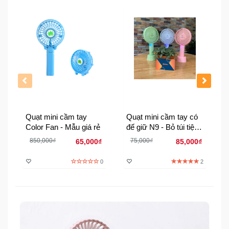
Đồng
Hồ
-
Phụ
Kiện
Nhà
Cửa
Và
Đời
Sống
Quạt mini cầm tay
Quạt mini cầm tay có
Color Fan - Mẫu giá rẻ
đế giữ N9 - Bỏ túi tiện
lợi
850,000₫
75,000₫
65,000₫
85,000₫
Máy
Tính
0
2
-
Thiết
Bị
Văn
Phòng