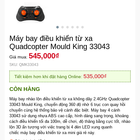
Khuyến
Mãi
Máy bay điều khiển từ xa
Thiết
bị
Quadcopter Mould King 33043
âm
545,000₫
Giá mua:
thanh
SKU: QMK33043
Phụ
535,000₫
Tiết kiệm hơn khi đặt hàng Online:
Kiện
Công
CÒN HÀNG
Nghệ
Máy bay nhào lộn điều khiển từ xa không dây 2.4GHz Quadcopter
33043 Mould King, chuyển động 360 độ nhờ 6 trục con quay hồi
chuyển cùng hệ thống bảo vệ cánh đặc biệt. Máy bay 4 cánh
Tivi
33043 sử dụng nhựa ABS cao cấp, hình dáng sang trọng, khoảng
-
cách điều khiển tối đa 100m, dễ chơi, độ thăng bằng cực tốt, nhào
Thiết
lộn 3D ấn tượng với việc trang bị 4 đèn LED xung quanh
Bị
chiếc máy bay điều khiển từ xa mini giá rẻ này.
Giải