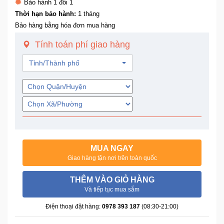
Bảo hành 1 đổi 1
Trí
Thời hạn bảo hành:
1 tháng
Bảo hàng bằng hóa đơn mua hàng
Đồ
Tính toán phí giao hàng
Điện
Gia
Tỉnh/Thành phố
Dụng
Máy
Ảnh-
Máy
bay
flycam
MUA NGAY
Giao hàng tận nơi trên toàn quốc
Đồ
Chơi
THÊM VÀO GIỎ HÀNG
Trẻ
Và tiếp tục mua sắm
Em
Điện thoại đặt hàng:
0978 393 187
(08:30-21:00)