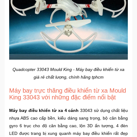
Ô
Tô
-
Xe
Máy
Đồ
chơi
Quadcopter 33043 Mould King - Máy bay điều khiển từ xa
công
giá rẻ chất lượng, chính hãng tphcm
nghệ
Máy bay trực thăng điều khiển từ xa Mould
Dịch
King 33043 với những đặc điểm nổi bật
vụ
-
Máy bay điều khiển từ xa 4 cánh
33043 sử dụng chất liệu
Giải
nhựa ABS cao cấp bền, kiểu dáng sang trọng, bộ cân bằng
pháp
gyro 6 trục cho độ cân bằng cao, lộn 3D ấn tượng, 4 đèn
-
LED được trang bị xung quanh máy bay điều khiển rất đẹp
Voucher