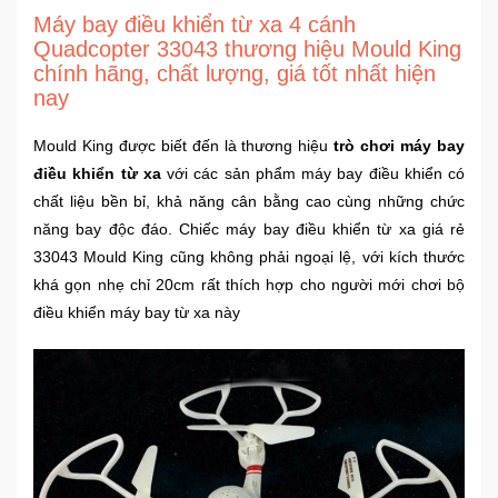
Sức
Máy bay điều khiển từ xa 4 cánh
Khỏe
Quadcopter 33043 thương hiệu Mould King
-
chính hãng, chất lượng, giá tốt nhất hiện
Làm
nay
Đẹp
Mould King được biết đến là thương hiệu
trò chơi máy bay
điều khiển từ xa
với các sản phẩm máy bay điều khiển có
Thiết
Bị
chất liệu bền bỉ, khả năng cân bằng cao cùng những chức
Y
năng bay độc đáo. Chiếc máy bay điều khiển từ xa giá rẻ
Tế
33043 Mould King cũng không phải ngoại lệ, với kích thước
-
khá gọn nhẹ chỉ 20cm rất thích hợp cho người mới chơi bộ
Dụng
điều khiển máy bay từ xa này
Cụ
Massage
Thể
Thao
-
Dã
Ngoại