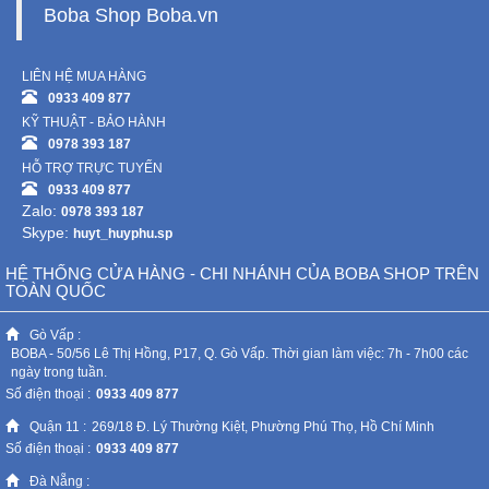
Boba Shop Boba.vn
LIÊN HỆ MUA HÀNG
0933 409 877
KỸ THUẬT - BẢO HÀNH
0978 393 187
HỖ TRỢ TRỰC TUYẾN
0933 409 877
Zalo:
0978 393 187
Skype:
huyt_huyphu.sp
HỆ THỐNG CỬA HÀNG - CHI NHÁNH CỦA BOBA SHOP TRÊN
TOÀN QUỐC
Gò Vấp :
BOBA - 50/56 Lê Thị Hồng, P17, Q. Gò Vấp. Thời gian làm việc: 7h - 7h00 các
ngày trong tuần.
Số điện thoại :
0933 409 877
Quận 11 :
269/18 Đ. Lý Thường Kiệt, Phường Phú Thọ, Hồ Chí Minh
Số điện thoại :
0933 409 877
Đà Nẵng :