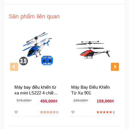
Đồng
Hồ
-
Sản phẩm liên quan
Phụ
Kiện
Nhà
Cửa
Và
Đời
Sống
Máy
Máy bay điều khiển từ
Máy Bay Điều Khiển
Tính
xa mini LS222 4 chiều
Từ Xa 901
-
chạy pin
Thiết
575,000₫
299,000₫
450,000₫
159,000₫
Bị
Văn
0
6
Phòng