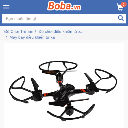
×
0
MUA NGAY
GIỎ HÀNG
Đăng
nhập
Đồ Chơi Trẻ Em
Đồ chơi điều khiển từ xa
/
Máy bay điều khiển từ xa
Đăng
ký
Trang
Chủ
Đang
Hot
Bán
Chạy