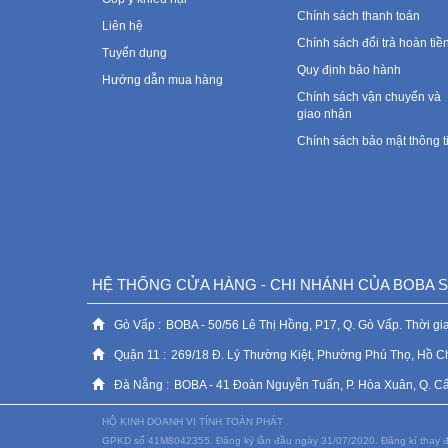
Chính sách thanh toán
Liên hệ
Chính sách đổi trả hoàn tiề
Tuyển dụng
Quy định bảo hành
Hướng dẫn mua hàng
Chính sách vận chuyển và
giao nhận
Chính sách bảo mật thông t
HỆ THỐNG CỬA HÀNG - CHI NHÁNH CỦA BOBA
Gò Vấp :
BOBA - 50/56 Lê Thị Hồng, P17, Q. Gò Vấp. Thời gia
Quận 11 :
269/18 Đ. Lý Thường Kiệt, Phường Phú Thọ, Hồ C
Đà Nẵng :
BOBA - 41 Đoàn Nguyễn Tuấn, P. Hòa Xuân, Q. Cẩm 
HỘ KINH DOANH VI TÍNH TOÀN PHÁT
GPKD số 41M8042355. Đăng ký lần đầu ngày 31/07/2020. Đăng kí thay đ