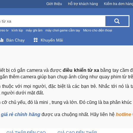
Giới thiệu
Hỗ trợ khách hàng
Kiểm tra đơn hàn
treo tv
kính lúp
máy ghi âm
máy chơi game cầm tay
Micro cho điện thoại
Bán Chạy
Khuyến Mãi
hiết bị có gắn camera và được
điều khiển từ xa
bằng tay cầm đ
gắn thêm camera giúp bạn chụp ảnh cũng như quay phim từ tr
n thuộc với mọi người, đặc biệt là các bạn trẻ. Nhắc tới nó l
a người dưới mặt đất.
 cỡ chủ yếu, đó là mini , trung và lớn. Đó cũng là ba phân khúc 
 giá rẻ chính hãng
được ưa chuộng nhất. Hãy liên hệ
hotline
GIÁ THẤP ĐẾN CAO
GIÁ CAO ĐẾN THẤP