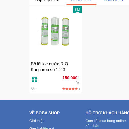
KM
Bộ lõi lọc nước R.O
Kangaroo số 1 2 3
150,000₫
0₫
0
1
VỀ BOBA SHOP
HỖ TRỢ KHÁCH HÀN
Giới thiệu
Cam kết mua hàng online
đảm bảo
Góp ý khiếu nại