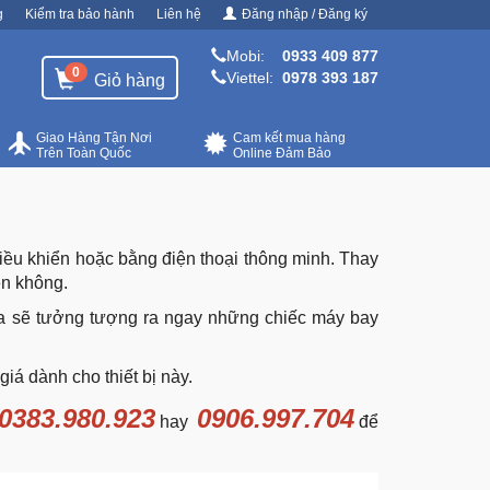
g
Kiểm tra bảo hành
Liên hệ
Đăng nhập / Đăng ký
Mobi:
0933 409 877
0
Viettel:
0978 393 187
Giỏ hàng
Giao Hàng Tận Nơi
Cam kết mua hàng
Trên Toàn Quốc
Online Đảm Bảo
iều khiển hoặc bằng điện thoại thông minh. Thay
ên không.
à ta sẽ tưởng tượng ra ngay những chiếc máy bay
giá dành cho thiết bị này.
0383.980.923
0906.997.704
hay
để