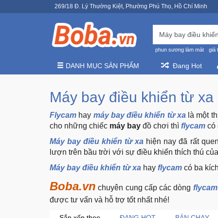
269/18 Đ. Lý Thường Kiệt, Phường Phú Thọ, Hồ Chí Minh
phun sương làm mát
giá 
DANH MỤC SẢN PHẨM
Đang Hot
Máy bay điều khiển từ xa
Flycam
hay
máy bay điều khiển từ xa
là một t
cho những chiếc
máy bay
đồ chơi thì
flycam
có 
Máy bay điều khiển từ xa
hiện nay đã rất que
lượn trên bầu trời với sự điều khiển thích thú củ
Máy bay điều khiển từ xa
hay
flycam
có ba kích
Boba.vn
chuyên cung cấp các dòng
flycam
được tư vấn và hỗ trợ tốt nhất nhé!
Sắp xếp theo
ĐANG HOT
BÁN CHẠY