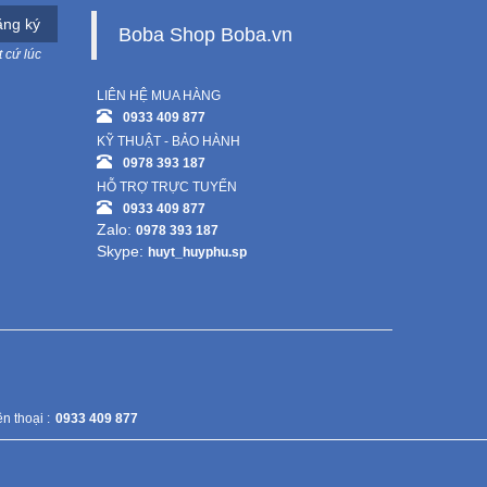
ng ký
Boba Shop Boba.vn
 cứ lúc
LIÊN HỆ MUA HÀNG
0933 409 877
KỸ THUẬT - BẢO HÀNH
0978 393 187
HỖ TRỢ TRỰC TUYẾN
0933 409 877
Zalo:
0978 393 187
Skype:
huyt_huyphu.sp
n thoại :
0933 409 877