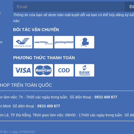
Đă
n
Thông tin của bạn sẽ được bảo mật tuyệt đối và bạn có thể hủy đăng ký bất
nào.
ĐỐI TÁC VẬN CHUYỂN
in
PHƯƠNG THỨC THANH TOÁN
 SHOP TRÊN TOÀN QUỐC
n làm việc: 7h - 7h00 các ngày trong tuần.
Số điện thoại :
0933 409 877
hí Minh
Số điện thoại :
0933 409 877
Lệ, TP. Đà Nẵng. Tthời gian làm việc: 08h00 - 17h00 các ngày trong tuần.
Số điệ
ổi lần 1 ngày 07/06/2022