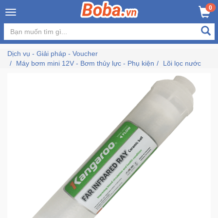
×
0
MUA NGAY
GIỎ HÀNG
Đăng
nhập
Dịch vụ - Giải pháp - Voucher
/
Máy bơm mini 12V - Bơm thủy lực - Phụ kiện
Lõi lọc nước
Đăng
ký
Trang
Chủ
Đang
Hot
Bán
Chạy