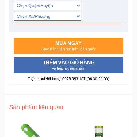
Trí
Đồ
Điện
Gia
Dụng
MUA NGAY
Giao hàng tận nơi trên toàn quốc
Máy
THÊM VÀO GIỎ HÀNG
Ảnh-
Và tiếp tục mua sắm
Máy
bay
Điện thoại đặt hàng:
0978 393 187
(08:30-21:00)
flycam
Đồ
Sản phẩm liên quan
Chơi
Trẻ
Em