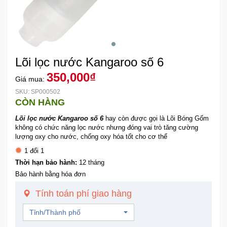
Khuyến
Mãi
Lõi lọc nước Kangaroo số 6
Thiết
bị
350,000₫
Giá mua:
âm
SKU: SP000502
thanh
CÒN HÀNG
Lõi lọc nước Kangaroo số 6
hay còn được gọi là Lõi Bóng Gốm
Phụ
không có chức năng lọc nước nhưng đóng vai trò tăng cường
Kiện
lượng oxy cho nước, chống oxy hóa tốt cho cơ thể
Công
1 đổi 1
Nghệ
Thời hạn bảo hành:
12 tháng
Bảo hành bằng hóa đơn
Tivi
Tính toán phí giao hàng
-
Thiết
Tỉnh/Thành phố
Bị
Giải