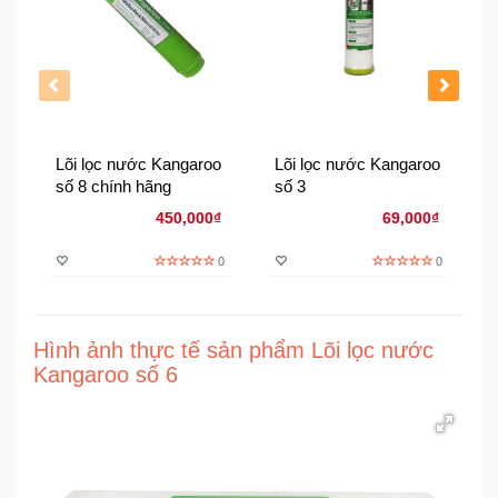
Đồng
Hồ
-
Phụ
Kiện
Nhà
Lõi lọc nước Kangaroo
Lõi lọc nước Kangaroo
Cửa
số 8 chính hãng
số 3
Và
450,000₫
69,000₫
Đời
Sống
0
0
Máy
Tính
Hình ảnh thực tế sản phẩm Lõi lọc nước
-
Kangaroo số 6
Thiết
Bị
Văn
Phòng