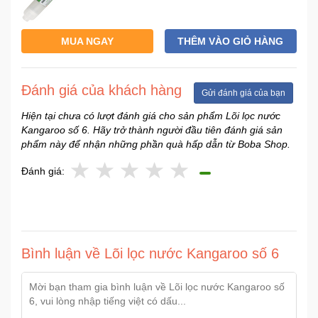
Ô
MUA NGAY
THÊM VÀO GIỎ HÀNG
Tô
-
Xe
Đánh giá của khách hàng
Gửi đánh giá của bạn
Máy
Hiện tại chưa có lượt đánh giá cho sản phẩm Lõi lọc nước
Kangaroo số 6. Hãy trở thành người đầu tiên đánh giá sản
Đồ
phẩm này để nhận những phần quà hấp dẫn từ Boba Shop.
chơi
công
Đánh giá:
nghệ
Dịch
vụ
-
Bình luận về Lõi lọc nước Kangaroo số 6
Giải
pháp
-
Voucher