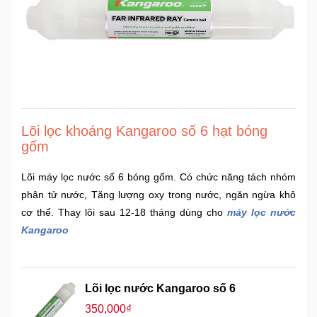
Sức
Khỏe
-
Làm
Đẹp
Thiết
Bị
Lõi lọc khoáng Kangaroo số 6 hạt bóng
Y
gốm
Tế
-
Lõi máy lọc nước số 6 bóng gốm. Có chức năng tách nhóm
Dụng
phân tử nước, Tăng lượng oxy trong nước, ngăn ngừa khô
Cụ
cơ thể. Thay lõi sau 12-18 tháng dùng cho
máy lọc nước
Massage
Kangaroo
Thể
Thao
-
Lõi lọc nước Kangaroo số 6
Dã
350,000₫
Ngoại