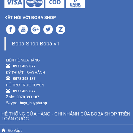
KẾT NỐI VỚI BOBA SHOP
Boba Shop Boba.vn
LIÊN HỆ MUA HÀNG
0933 409 877
KỸ THUẬT - BẢO HÀNH
0978 393 187
HỖ TRỢ TRỰC TUYẾN
0933 409 877
Zalo:
0978 393 187
Skype:
huyt_huyphu.sp
HỆ THỐNG CỬA HÀNG - CHI NHÁNH CỦA BOBA SHOP TRÊN
TOÀN QUỐC
Gò Vấp :