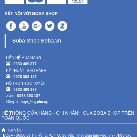
KẾT NỐI VỚI BOBA SHOP
Boba Shop Boba.vn
LIÊN HỆ MUA HÀNG
0933 409 877
KỸ THUẬT - BẢO HÀNH
0978 393 187
HỖ TRỢ TRỰC TUYẾN
0933 409 877
Zalo:
0978 393 187
Skype:
huyt_huyphu.sp
HỆ THỐNG CỬA HÀNG - CHI NHÁNH CỦA BOBA SHOP TRÊN
TOÀN QUỐC
Gò Vấp :
BOBA - 50/56 Lê Thị Hồng, P17, Q. Gò Vấp. Thời gian làm việc: 7h - 7h00 các