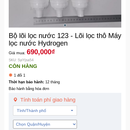
Khuyến
Mãi
Bộ lõi lọc nước 123 - Lõi lọc thô Máy
Thiết
bị
lọc nước Hydrogen
âm
690,000₫
Giá mua:
thanh
SKU: SyiYjsa54
CÒN HÀNG
Phụ
1 đổi 1
Kiện
Công
Thời hạn bảo hành:
12 tháng
Nghệ
Bảo hành bằng hóa đơn
Tính toán phí giao hàng
Tivi
-
Tỉnh/Thành phố
Thiết
Bị
Giải