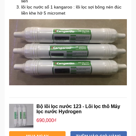
liền
Sức
lõi lọc nước số 1 kangaroo : lõi lọc sợi bông nén đúc
Khỏe
liền khe hở 5 micromet
-
Làm
Đẹp
Thiết
Bị
Y
Tế
-
Dụng
Cụ
Massage
Bộ lõi lọc nước 123 - Lõi lọc thô Máy
Thể
lọc nước Hydrogen
Thao
690,000₫
-
Dã
Ngoại