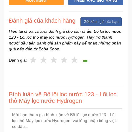
MUA NGAY
THÊM VÀO GIỎ HÀNG
Ô
Đánh giá của khách hàng
Tô
Gửi đánh giá của bạn
-
Hiện tại chưa có lượt đánh giá cho sản phẩm Bộ lõi lọc nước
Xe
123 - Lõi lọc thô Máy lọc nước Hydrogen. Hãy trở thành
Máy
người đầu tiên đánh giá sản phẩm này để nhận những phần
quà hấp dẫn từ Boba Shop.
Đồ
Đánh giá:
chơi
công
nghệ
Dịch
Bình luận về Bộ lõi lọc nước 123 - Lõi lọc
vụ
thô Máy lọc nước Hydrogen
-
Giải
pháp
-
Voucher