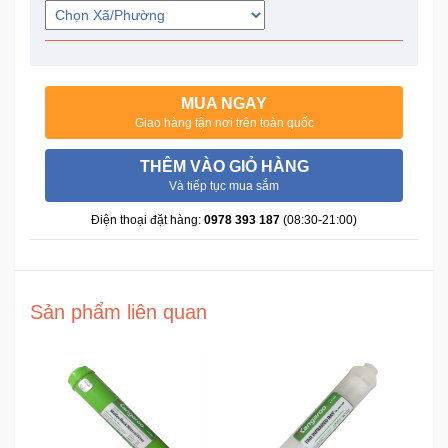
Trí
Đồ
Điện
MUA NGAY
Gia
Giao hàng tận nơi trên toàn quốc
Dụng
THÊM VÀO GIỎ HÀNG
Và tiếp tục mua sắm
Máy
Ảnh-
Điện thoại đặt hàng:
0978 393 187
(08:30-21:00)
Máy
bay
flycam
Sản phẩm liên quan
Đồ
Chơi
Trẻ
Em