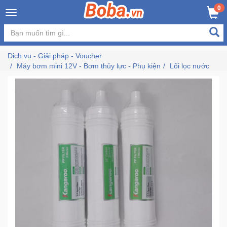
×
0
MUA NGAY
GIỎ HÀNG
Đăng
nhập
Dịch vụ - Giải pháp - Voucher
/
Máy bơm mini 12V - Bơm thủy lực - Phụ kiện
Lõi lọc nước
Đăng
ký
Trang
Chủ
Đang
Hot
Bán
Chạy