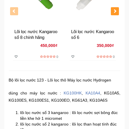
Đồng
Hồ
-
Phụ
Kiện
Lõi lọc nước Kangaroo
Lõi lọc nước Kangaroo
số 8 chính hãng
số 6
Nhà
450,000₫
350,000₫
Cửa
Và
0
0
Đời
Sống
Bộ lõi lọc nước 123 - Lõi lọc thô Máy lọc nước Hydrogen
Máy
Tính
dùng cho máy lọc nước :
KG100HK
,
KA10A4
, KG10A5,
-
Thiết
KG100ES, KG100ES1, KG100EO, KG61A3, KG10A6S
Bị
Văn
lõi lọc nước số 3 kangaroo : lõi lọc nước sợi bông đúc
Phòng
liền khe hở 1 micromet
lõi lọc nước số 2 kangaroo : lõi lọc than hoạt tính đúc