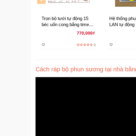
Trọn bộ tưới tự động 15
Hệ thống phu
béc uốn cong bằng time
LAN tự động 
van từ bơm 60w
hướng nhựa 
770,000₫
hẹn giờ tưới
0
Cách ráp bộ phun sương tại nhà bằn