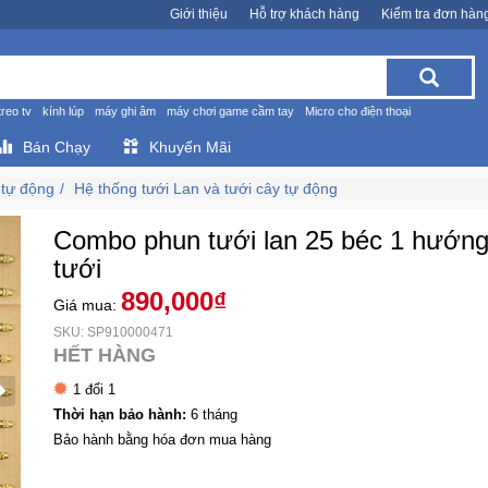
Giới thiệu
Hỗ trợ khách hàng
Kiểm tra đơn hàn
treo tv
kính lúp
máy ghi âm
máy chơi game cầm tay
Micro cho điện thoại
Bán Chạy
Khuyến Mãi
 tự động
Hệ thống tưới Lan và tưới cây tự động
Combo phun tưới lan 25 béc 1 hướng
tưới
890,000₫
Giá mua:
SKU: SP910000471
HẾT HÀNG
1 đổi 1
Thời hạn bảo hành:
6 tháng
Bảo hành bằng hóa đơn mua hàng