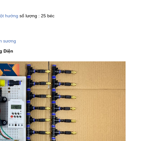
ột hướng
số lượng : 25 béc
un sương
g Diện