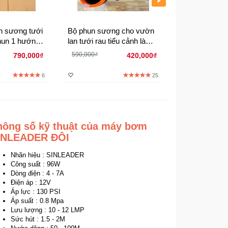
n sương tưới
Bộ phun sương cho vườn
Hệ thống phu
hun 1 hướng
lan tưới rau tiểu cảnh làm
lan tưới cây 
 ổ cắm wifi
mát 10 béc phun trọn bộ
hướng đủ bộ
590,000₫
520,000₫
790,000₫
420,000₫
6
25
hông số kỹ thuật của máy bơm
INLEADER ĐÔI
Nhãn hiệu : SINLEADER
Công suất : 96W
Dòng điện : 4 - 7A
Điện áp : 12V
Áp lực : 130 PSI
Áp suất : 0.8 Mpa
Lưu lượng : 10 - 12 LMP
Sức hút : 1.5 - 2M