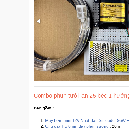
Combo phun tưới lan 25 béc 1 hướng
Bao gồm :
Máy bơm mini 12V Nhật Bản Sinleader 96W 
Ống dây PS 8mm dây phun sương
: 20m