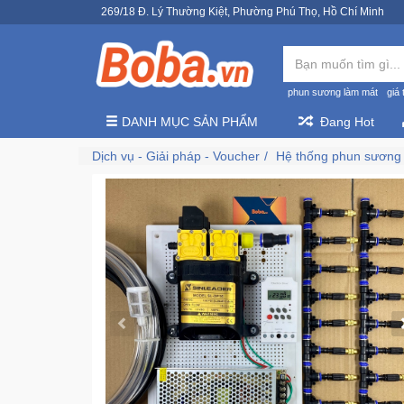
269/18 Đ. Lý Thường Kiệt, Phường Phú Thọ, Hồ Chí Minh
phun sương làm mát
giá 
DANH MỤC SẢN PHẨM
Đang Hot
Dịch vụ - Giải pháp - Voucher
Hệ thống phun sương