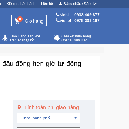
g
Kiểm tra bảo hành
Liên hệ
Đăng nhập / Đăng ký
Mobi:
0933 409 877
0
Viettel:
0978 393 187
Giỏ hàng
Giao Hàng Tận Nơi
Cam kết mua hàng
Trên Toàn Quốc
Online Đảm Bảo
 đầu đồng hẹn giờ tự động
Tính toán phí giao hàng
Tỉnh/Thành phố