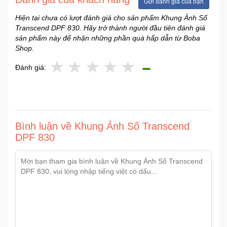
Gửi đánh giá của bạn
Sức
Hiện tại chưa có lượt đánh giá cho sản phẩm Khung Ảnh Số
Khỏe
Transcend DPF 830. Hãy trở thành người đầu tiên đánh giá
-
sản phẩm này để nhận những phần quà hấp dẫn từ Boba
Làm
Shop.
Đẹp
Đánh giá:
Thiết
Bị
Y
Tế
-
Bình luận về Khung Ảnh Số Transcend
Dụng
DPF 830
Cụ
Massage
Thể
Thao
-
Dã
Ngoại