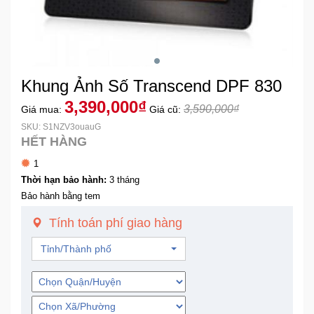
Khuyến
Mãi
Khung Ảnh Số Transcend DPF 830
Thiết
bị
3,390,000₫
3,590,000₫
Giá mua:
Giá cũ:
âm
SKU: S1NZV3ouauG
thanh
HẾT HÀNG
1
Phụ
Thời hạn bảo hành:
3 tháng
Kiện
Bảo hành bằng tem
Công
Nghệ
Tính toán phí giao hàng
Tỉnh/Thành phố
Tivi
-
Thiết
Bị
Giải