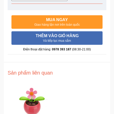
Trí
Đồ
MUA NGAY
Điện
Giao hàng tận nơi trên toàn quốc
Gia
Dụng
THÊM VÀO GIỎ HÀNG
Và tiếp tục mua sắm
Máy
Điện thoại đặt hàng:
0978 393 187
(08:30-21:00)
Ảnh-
Máy
bay
flycam
Sản phẩm liên quan
Đồ
Chơi
Trẻ
Em