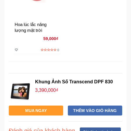
Đồng
Hồ
-
Phụ
Hoa lúc lắc năng
Kiện
lượng mặt trời
59,000₫
Nhà
Cửa
0
Và
Đời
Sống
Khung Ảnh Số Transcend DPF 830
Máy
Tính
3,390,000₫
-
Thiết
Bị
MUA NGAY
THÊM VÀO GIỎ HÀNG
Văn
Phòng
Đánh giá của khách hàng