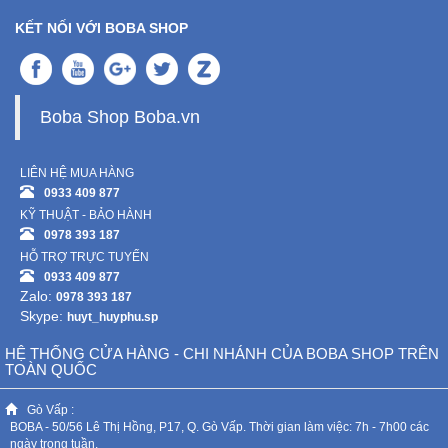
KẾT NỐI VỚI BOBA SHOP
Boba Shop Boba.vn
LIÊN HỆ MUA HÀNG
0933 409 877
KỸ THUẬT - BẢO HÀNH
0978 393 187
HỖ TRỢ TRỰC TUYẾN
0933 409 877
Zalo:
0978 393 187
Skype:
huyt_huyphu.sp
HỆ THỐNG CỬA HÀNG - CHI NHÁNH CỦA BOBA SHOP TRÊN
TOÀN QUỐC
Gò Vấp :
BOBA - 50/56 Lê Thị Hồng, P17, Q. Gò Vấp. Thời gian làm việc: 7h - 7h00 các
ngày trong tuần.