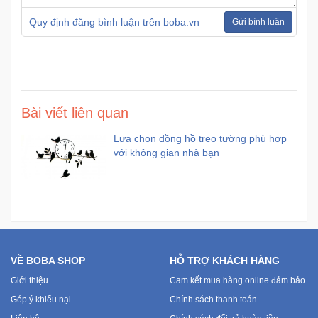
Quy định đăng bình luận trên boba.vn
Gửi bình luận
Ô
Tô
-
Xe
Máy
Bài viết liên quan
Đồ
Lựa chọn đồng hồ treo tường phù hợp
chơi
với không gian nhà bạn
công
nghệ
Dịch
vụ
-
VỀ BOBA SHOP
HỖ TRỢ KHÁCH HÀNG
Giải
pháp
Giới thiệu
Cam kết mua hàng online đảm bảo
-
Góp ý khiếu nại
Chính sách thanh toán
Voucher