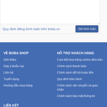
Sức
Khỏe
-
Làm
Đẹp
Quy định đăng bình luận trên boba.vn
Gửi bình luận
Thiết
Bị
Y
Tế
VỀ BOBA SHOP
HỖ TRỢ KHÁCH HÀNG
-
Giới thiệu
Cam kết mua hàng online đảm bảo
Dụng
Góp ý khiếu nại
Chính sách thanh toán
Cụ
Massage
Liên hệ
Chính sách đổi trả hoàn tiền
Tuyển dụng
Quy định bảo hành
Hướng dẫn mua hàng
Chính sách vận chuyển và giao
Thể
nhận
Thao
-
Chính sách bảo mật thông tin
Dã
LIÊN KẾT
Ngoại