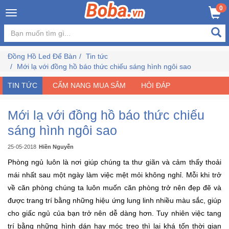
×
0
Đăng
nhập
Đồng Hồ Led Để Bàn
Tin tức
/
Mới lạ với đồng hồ báo thức chiếu sáng hình ngôi sao
Đăng
ký
TIN TỨC
CẨM NANG MUA SẮM
HỎI ĐÁP
Mới lạ với đồng hồ báo thức chiếu
Trang
sáng hình ngôi sao
Chủ
25-05-2018
Hiền Nguyễn
Phòng ngủ luôn là nơi giúp chúng ta thư giãn và cảm thấy thoải
Đang
Hot
mái nhất sau một ngày làm việc mệt mỏi không nghỉ. Mỗi khi trở
về căn phòng chúng ta luôn muốn căn phòng trở nên đẹp đẽ và
được trang trí bằng những hiệu ứng lung linh nhiều màu sắc, giúp
Bán
Chạy
cho giấc ngủ của bạn trở nên dễ dàng hơn. Tuy nhiên việc tang
trí bằng những hình dán hay móc treo thì lại khá tốn thời gian