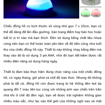
Trí
Đồ
Điện
Chiếc đồng hồ co kích thước vô vùng nhỏ gọn 7 x 10cm, bạn có
Gia
thể dễ dàng để lên đầu giường, bàn trang điểm hay bàn học hoặc
Dụng
bất kì vị trí nào mà bạn thích. Đèn sử dụng bằng chất liệu nhựa
cứng nên bạn có thể hoàn toàn yên tâm về độ bền cũng như tuổi
Máy
thọ của chiếc đồng hồ này. Thiết bị này không chạy bằng điện mà
Ảnh-
Máy
thay vào đó là sử dụng 3 pin AAA, nhờ đó bạn tiết kiệm được rất
bay
nhiều điện năng sử dụng hàng ngày.
flycam
Thiết bị đảm bảo thực hiện đúng chức năng của một chiếc đồng
hồ, có ngày tháng, giờ phút và chế độ báo thức. Nhưng đó không
Đồ
Chơi
phải là tất cả, đồng hồ còn được trang bị hệ thống đèn led dạ
Trẻ
quang đổi 7 màu liên tục cùng với những ánh sao chiếc trên trần
Em
nhà khi ở chế độ đèn ngủ, bạn sẽ được trải nghiệm không gian
nhiều màu sắc, như lạc vào thế giới của những ngôi sao và mặt