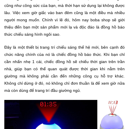
cũng như công sức của bạn, mà thời hạn sử dụng lại không được
Khuyến
lâu. Việc xem giờ giấc vào ban đêm cũng là một điều mà nhiều
Mãi
người mong muốn. Chính vì lẽ đó, hôm nay boba shop sẽ giới
thiệu đến bạn một sản phẩm mới lạ và độc đáo là đồng hồ báo
thức chiếu sáng hình ngôi sao.
Thiết
bị
âm
Đây là một thiết bị trang trí chiếu sáng thế hệ mới, bên cạnh đó
thanh
chức năng chính của nó là chiếc đồng hồ báo thức. Khi bạn chỉ
cần nhấn nhẹ 1 cái, chiếc đồng hồ sẽ chiếu thời gian trên trần
nhà, giúp bạn có thể quan quát được thời gian khi nằm trên
Phụ
Kiện
giường mà không phải cần đến những công cụ hỗ trợ khác.
Công
Không chỉ dừng ở đó, nó không chỉ đơn thuần là để xem giờ nữa
Nghệ
mà còn dùng để trang trí đầu giường ngủ.
Tivi
-
Thiết
Bị
Giải