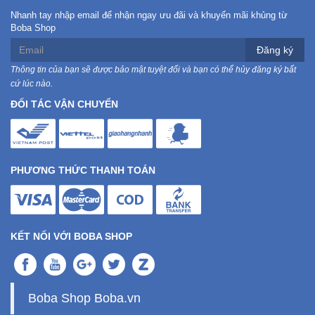
Nhanh tay nhập email để nhận ngay ưu đãi và khuyến mãi khủng từ
Boba Shop
Ô
Đăng ký
Tô
-
Thông tin của bạn sẽ được bảo mật tuyệt đối và bạn có thể hủy đăng ký bất
Xe
cứ lúc nào.
Máy
ĐỐI TÁC VẬN CHUYỂN
Đồ
chơi
công
PHƯƠNG THỨC THANH TOÁN
nghệ
Dịch
vụ
KẾT NỐI VỚI BOBA SHOP
-
Giải
pháp
-
Boba Shop Boba.vn
Voucher