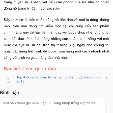
Đồng
trăng huyền bí. Thật tuyệt nếu căn phòng của trẻ nhỏ có chiếc
Hồ
đồng hồ trang trí đèn ngôi sao này.
-
Phụ
Đây thực sự là một chiếc đồng hồ độc đáo và mới lạ đúng không
Kiện
nào. Nếu bạn đang tìm kiếm một đại chỉ cung cấp sản phẩm
chính hãng này thì hãy liên hệ ngay với boba shop nhé, chúng tôi
Nhà
cam kết đưa tới khách hàng những sản phẩm chín hãng với một
Cửa
mức giá cực kì ưu đãi trên thị trường. Gọi ngay cho chúng tôi
Và
hoặc đặt hàng trên web để được mua hàng một cách nhanh nhất
Đời
Sống
cùng với dịch vụ giao hàng tận nhà nhé.
Bài viết được quan tâm
Máy
Tính
Top 4 đồng hồ điện tử để bàn có đèn LED đáng mua nhất
2017
-
Thiết
Bình luận
Bị
Văn
Phòng