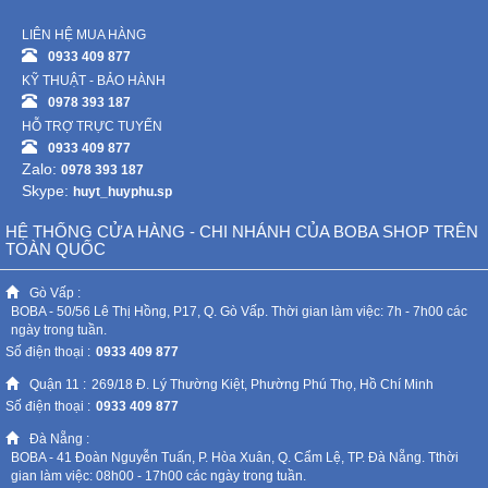
LIÊN HỆ MUA HÀNG
Mẹ
0933 409 877
Và
KỸ THUẬT - BẢO HÀNH
Bé
0978 393 187
HỖ TRỢ TRỰC TUYẾN
0933 409 877
Zalo:
0978 393 187
Skype:
huyt_huyphu.sp
HỆ THỐNG CỬA HÀNG - CHI NHÁNH CỦA BOBA SHOP TRÊN
TOÀN QUỐC
Gò Vấp :
BOBA - 50/56 Lê Thị Hồng, P17, Q. Gò Vấp. Thời gian làm việc: 7h - 7h00 các
ngày trong tuần.
Số điện thoại :
0933 409 877
Quận 11 :
269/18 Đ. Lý Thường Kiệt, Phường Phú Thọ, Hồ Chí Minh
Số điện thoại :
0933 409 877
Đà Nẵng :
BOBA - 41 Đoàn Nguyễn Tuấn, P. Hòa Xuân, Q. Cẩm Lệ, TP. Đà Nẵng. Tthời
gian làm việc: 08h00 - 17h00 các ngày trong tuần.